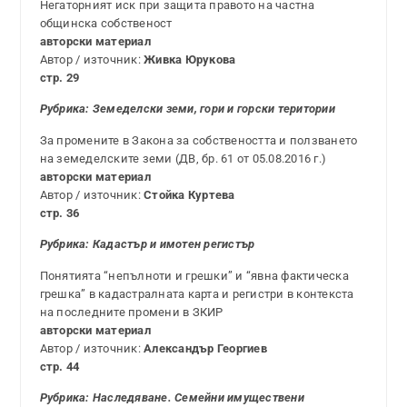
Негаторният иск при защита правото на частна
общинска собственост
авторски материал
Автор / източник:
Живка Юрукова
стр. 29
Рубрика:
Земеделски земи, гори и горски територии
За промените в Закона за собствеността и ползването
на земеделските земи (ДВ, бр. 61 от 05.08.2016 г.)
авторски материал
Автор / източник:
Стойка Куртева
стр. 36
Рубрика: Кадастър и имотен регистър
Понятията “непълноти и грешки” и “явна фактическа
грешка” в кадастралната карта и регистри в контекста
на последните промени в ЗКИР
авторски материал
Автор / източник:
Александър Георгиев
стр. 44
Рубрика:
Наследяване. Семейни имуществени