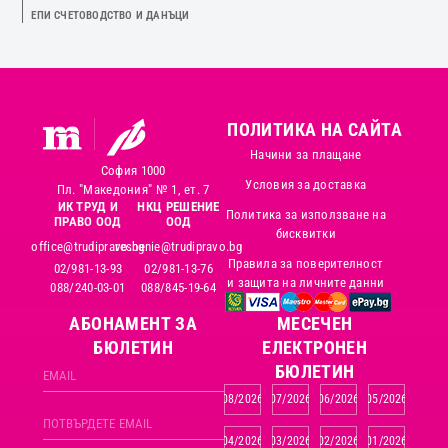
ЕПИ СЧЕТОВОДСТВО И ДАНЪЦИ
ПОЛИТИКА НА САЙТА
Начини за плащане
София 1000
Условия за доставка
Пл. "Македония" № 1, ет. 7
ИК ТРУД И
НКЦ РЕШЕНИЕ
Политика за използване на
ПРАВО ООД
ООД
бисквитки
office@trudipravo.bg
reshenie@trudipravo.bg
Правила за поверителност
02/981-13-93
02/981-13-76
и защита на личните данни
088/240-03-01
088/845-19-64
АБОНАМЕНТ ЗА
MЕСЕЧЕН
БЮЛЕТИН
ЕЛЕКТРОНЕН
БЮЛЕТИН
08/2026
07/2026
06/2026
05/2026
04/2026
03/2026
02/2026
01/2026