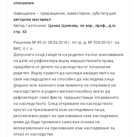
отношения
Завещание – приращение, заместване, субституция
авторски материал
Автор / източник:
Цанка Цанкова, чл.кор., проф., д.ю
стр. 52
Решение № 95 от 28.06.2016 г. по гр. д. № 703/2016 г. на
ВКС, ІІ г. о.
Допуснато след смъртта на родител пълно осиновяване
на дете не рефлектира върху имуществените права,
придобити от детето по наследство от починалия
родител. Върху правото да наследи имуществото на
своя наследодател на способно да наследява лице
(родено или заченато към момента на откриване на
наследството и родено жизнеспособно) могат да
рефлектират само факти, предшестващи откриването
на наследството. След откриване на наследството
кръгът на призованите към наследяване лица,
респективно редът за призоваване към наследяване,
може да бъде променен само въз основа на
волеизявление на призования към наследяване за
отказ от наследство.