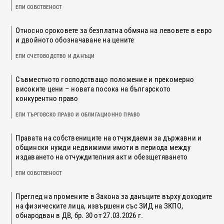
ЕПИ СОБСТВЕНОСТ
Относно сроковете за безплатна обмяна на левовете в евро
и двойното обозначаване на цените
ЕПИ СЧЕТОВОДСТВО И ДАНЪЦИ
Съвместното господстващо положение и прекомерно
високите цени – новата посока на българското
конкурентно право
ЕПИ ТЪРГОВСКО ПРАВО И ОБЛИГАЦИОННО ПРАВО
Правата на собствениците на отчуждаеми за държавни и
общински нужди недвижими имоти в периода между
издаването на отчуждителния акт и обезщетяването
ЕПИ СОБСТВЕНОСТ
Преглед на промените в Закона за данъците върху доходите
на физическите лица, извършени със ЗИД на ЗКПО,
обнародван в ДВ, бр. 30 от 27.03.2026 г.