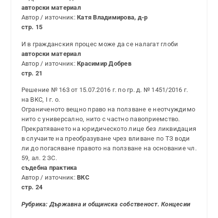
авторски материал
Автор / източник:
Катя Владимирова, д-р
стр. 15
И в гражданския процес може да се налагат глоби
авторски материал
Автор / източник:
Красимир Добрев
стр. 21
Решение № 163 от 15.07.2016 г. по гр. д. № 1451/2016 г.
на ВКС, І г. о.
Ограниченото вещно право на ползване е неотчуждимо
нито с универсално, нито с частно павоприемство.
Прекратяването на юридическото лице без ликвидация
в случаите на преобразуване чрез вливане по ТЗ води
ли до погасяване правото на ползване на основание чл.
59, ал. 2 ЗС.
съдебна практика
Автор / източник:
ВКС
стр. 24
Рубрика: Държавна и общинска собственост. Концесии