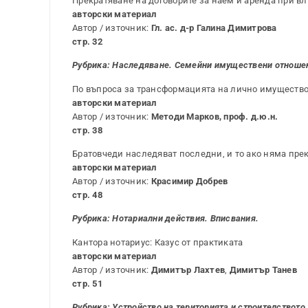
Прекратяване на договорите за наем и аренда при вл
авторски материал
Автор / източник:
Гл. ас. д-р Галина Димитрова
стр. 32
Рубрика:
Наследяване. Семейни имуществени отноше
По въпроса за трансформацията на лично имуществ
авторски материал
Автор / източник:
Методи Марков, проф. д.ю.н.
стр. 38
Братовчеди наследяват последни, и то ако няма пре
авторски материал
Автор / източник:
Красимир Добрев
стр. 48
Рубрика: Нотариални действия. Вписвания.
Кантора нотариус: Казус от практиката
авторски материал
Автор / източник:
Димитър Лахтев
,
Димитър Танев
стр. 51
Рубрика:
Устройство на територията и строителството