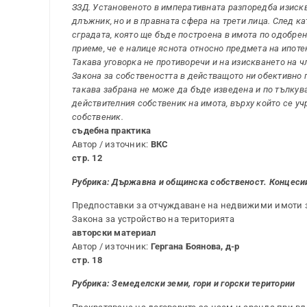
ЗЗД. Установеното в императивната разпоредба изискв
длъжник, но и в правната сфера на трети лица. След ка
сградата, която ще бъде построена в имота по одобрен
приеме, че е налице яснота относно предмета на ипотека
Такава уговорка не противоречи и на изискването на чл.
Закона за собствеността в действащото ни обективно 
такава забрана не може да бъде изведена и по тълкуват
действителния собственик на имота, върху който се уч
собственик.
съдебна практика
Автор / източник:
ВКС
стр. 12
Рубрика: Държавна и общинска собственост. Концеси
Предпоставки за отчуждаване на недвижими имоти з
Закона за устройство на територията
авторски материал
Автор / източник:
Гергана Боянова, д-р
стр. 18
Рубрика:
Земеделски земи, гори и горски територии