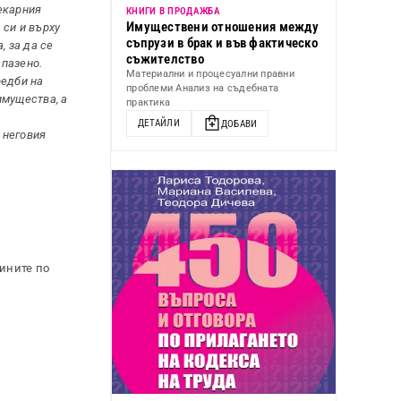
екарния
КНИГИ В ПРОДАЖБА
Имуществени отношения между
 си и върху
съпрузи в брак и във фактическо
, за да се
съжителство
спазено.
Материални и процесуални правни
редби на
проблеми Анализ на съдебната
имущества, а
практика
ДЕТАЙЛИ
ДОБАВИ
 неговия
ините по