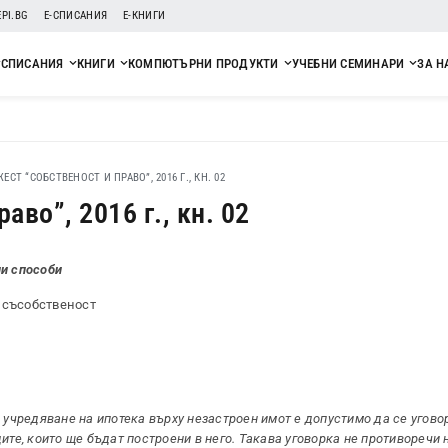
EPI.BG
Е-СПИСАНИЯ
Е-КНИГИ
СПИСАНИЯ
КНИГИ
КОМПЮТЪРНИ ПРОДУКТИ
УЧЕБНИ СЕМИНАРИ
ЗА Н
СТ “СОБСТВЕНОСТ И ПРАВО”, 2016 Г., КН. 02
во”, 2016 г., кн. 02
ни способи
 съсобственост
 учредяване на ипотека върху незастроен имот е допустимо да се угово
те, които ще бъдат построени в него. Такава уговорка не противоречи на