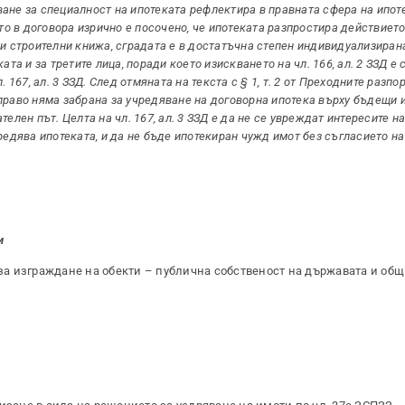
ане за специалност на ипотеката рефлектира в правната сфера на ипот
то в договора изрично е посочено, че ипотеката разпростира действието
и строителни книжа, сградата е в достатъчна степен индивидуализирана
та и за третите лица, поради което изискването на чл. 166, ал. 2 ЗЗД е 
 167, ал. 3 ЗЗД. След отмяната на текста с § 1, т. 2 от Преходните разпо
право няма забрана за учредяване на договорна ипотека върху бъдещи 
елен път. Целта на чл. 167, ал. 3 ЗЗД е да не се увреждат интересите на
редява ипотеката, и да не бъде ипотекиран чужд имот без съгласието на
и
а изграждане на обекти – публична собственост на държавата и общ