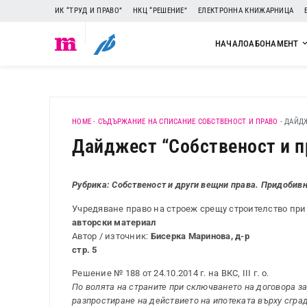
ИК “ТРУД И ПРАВО”
НКЦ “РЕШЕНИЕ”
ЕЛЕКТРОННА КНИЖАРНИЦА
НАЧАЛО
АБОНАМЕНТ
HOME
-
СЪДЪРЖАНИЕ НА СПИСАНИЕ СОБСТВЕНОСТ И ПРАВО
-
ДАЙДЖЕ
Дайджест “Собственост и пра
Рубрика: Собственост и други вещни права. Придобив
Учредяване право на строеж срещу строителство при
авторски материал
Автор / източник:
Бисерка Маринова, д-р
стр. 5
Решение № 188 от 24.10.2014 г. на ВКС, ІІІ г. о.
По волята на страните при сключването на договора за
разпростиране на действието на ипотеката върху сгради