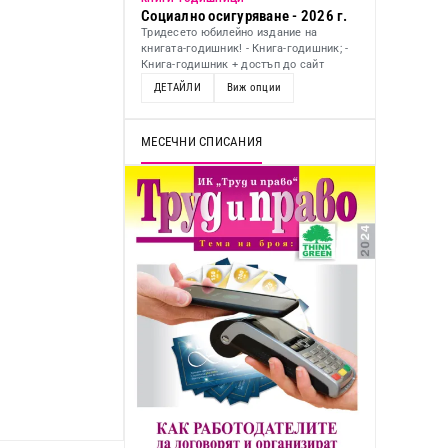
Социално осигуряване - 2026 г.
Тридесето юбилейно издание на
книгата-годишник! - Книга-годишник; -
Книга-годишник + достъп до сайт
ДЕТАЙЛИ
Виж опции
МЕСЕЧНИ СПИСАНИЯ