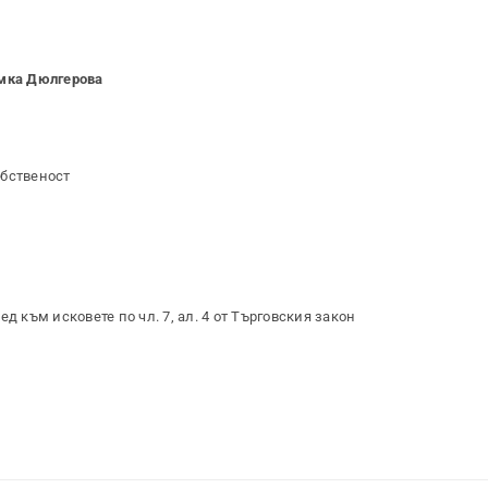
мка Дюлгерова
обственост
д към исковете по чл. 7, ал. 4 от Търговския закон