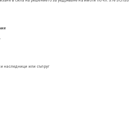
изане в сила на решението за уедряване на имоти по чл. 37е ЗСПЗЗ
ния
о
ки наследници или съпруг