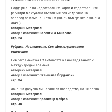
Поддържане на кадастралните карти и кадастралните
регистри в актуално състояние без издаване на
заповед за изменението им (чл. 52 във връзка с чл. 53а
ЗКИР)
авторски материал
Автор / източник:
Валентина Бакалова
стр. 23
Рубрика: Наследяване. Семейни имуществени
отношения
Нов регламент на ЕС в областта на наследяването с
международен елемент
авторски материал
Автор / източник:
Станислав Йордански
стр. 34
Законът допуска лишаване от наследство, но не пряко
авторски материал
Автор / източник:
Красимир Добрев
стр. 48