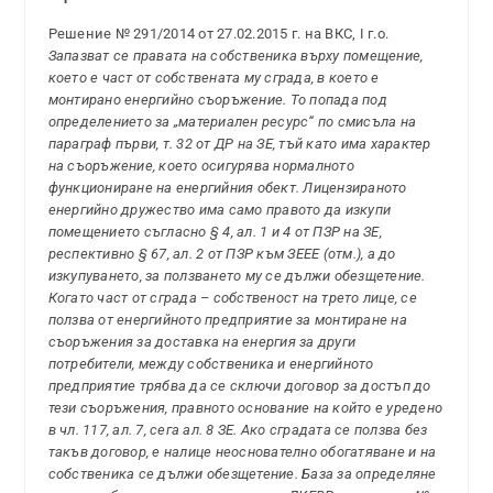
Решение № 291/2014 от 27.02.2015 г. на ВКС, І г.о.
Запазват се правата на собственика върху помещение,
което е част от собствената му сграда, в което е
монтирано енергийно съоръжение. То попада под
определението за „материален ресурс“ по смисъла на
параграф първи, т. 32 от ДР на ЗЕ, тъй като има характер
на съоръжение, което осигурява нормалното
функциониране на енергийния обект. Лицензираното
енергийно дружество има само правото да изкупи
помещението съгласно § 4, ал. 1 и 4 от ПЗР на ЗЕ,
респективно § 67, ал. 2 от ПЗР към ЗЕЕЕ (отм.), а до
изкупуването, за ползването му се дължи обезщетение.
Когато част от сграда – собственост на трето лице, се
ползва от енергийното предприятие за монтиране на
съоръжения за доставка на енергия за други
потребители, между собственика и енергийното
предприятие трябва да се сключи договор за достъп до
тези съоръжения, правното основание на който е уредено
в чл. 117, ал. 7, сега ал. 8 ЗЕ. Ако сградата се ползва без
такъв договор, е налице неоснователно обогатяване и на
собственика се дължи обезщетение. База за определяне