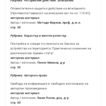
Рубрика: Нотариални действия. Вписвания.
Оповестително-защитно действие на вписването
(Противопоставимост на вписания акт по чл. 113 ЗС)
авторски материал
Автор / източник:
Методи Марков, проф. д.ю.н.
стр. 50
Рубрика: Кадастър и имотен регистър
Постройки и сгради по смисъла на Закона за
устройство на територията. Практическо значение на
различния им правен статут
авторски материал
Автор / източник:
Пенчо Милков, д-р
стр. 59
Рубрика:
Авторско право
Свобода на информация и свободно използване на
авторски произведения
авторски материал
Автор / източник:
Емил Лозев, доц. д-р
стр. 63