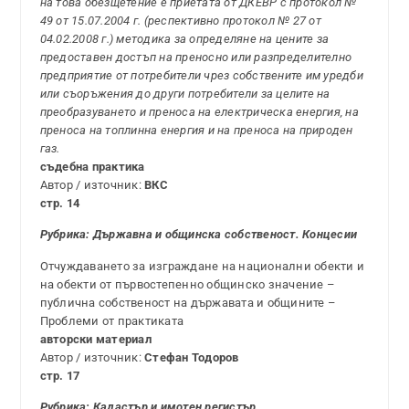
на това обезщетение е приетата от ДКЕВР с протокол №
49 от 15.07.2004 г. (респективно протокол № 27 от
04.02.2008 г.) методика за определяне на цените за
предоставен достъп на преносно или разпределително
предприятие от потребители чрез собствените им уредби
или съоръжения до други потребители за целите на
преобразуването и преноса на електрическа енергия, на
преноса на топлинна енергия и на преноса на природен
газ.
съдебна практика
Автор / източник:
ВКС
стр. 14
Рубрика:
Държавна и общинска собственост. Концесии
Отчуждаването за изграждане на национални обекти и
на обекти от първостепенно общинско значение –
публична собственост на държавата и общините –
Проблеми от практиката
авторски материал
Автор / източник:
Стефан Тодоров
стр. 17
Рубрика: Кадастър и имотен регистър