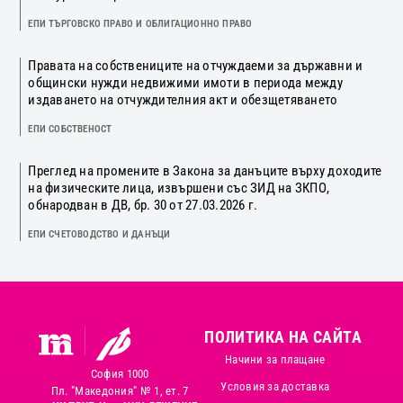
ЕПИ ТЪРГОВСКО ПРАВО И ОБЛИГАЦИОННО ПРАВО
Правата на собствениците на отчуждаеми за държавни и
общински нужди недвижими имоти в периода между
издаването на отчуждителния акт и обезщетяването
ЕПИ СОБСТВЕНОСТ
Преглед на промените в Закона за данъците върху доходите
на физическите лица, извършени със ЗИД на ЗКПО,
обнародван в ДВ, бр. 30 от 27.03.2026 г.
ЕПИ СЧЕТОВОДСТВО И ДАНЪЦИ
ПОЛИТИКА НА САЙТА
Начини за плащане
София 1000
Условия за доставка
Пл. "Македония" № 1, ет. 7