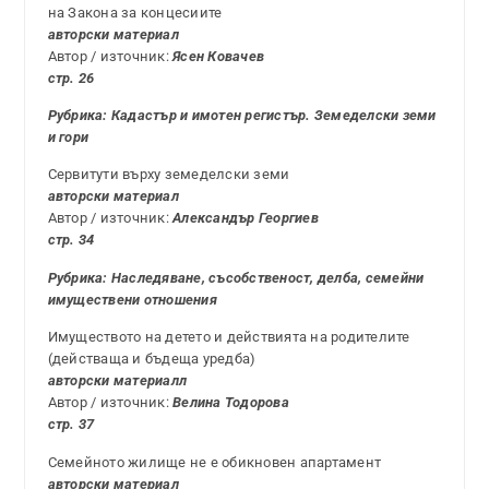
на Закона за концесиите
авторски материал
Автор / източник:
Ясен Ковачев
стр. 26
Рубрика: Кадастър и имотен регистър. Земеделски земи
и гори
Сервитути върху земеделски земи
авторски материал
Автор / източник:
Александър Георгиев
стр. 34
Рубрика: Наследяване, съсобственост, делба, семейни
имуществени отношения
Имуществото на детето и действията на родителите
(действаща и бъдеща уредба)
авторски материалл
Автор / източник:
Велина Тодорова
стр. 37
Семейното жилище не е обикновен апартамент
авторски материал