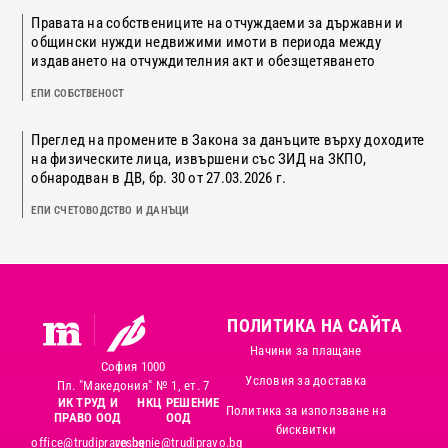
Правата на собствениците на отчуждаеми за държавни и
общински нужди недвижими имоти в периода между
издаването на отчуждителния акт и обезщетяването
ЕПИ СОБСТВЕНОСТ
Преглед на промените в Закона за данъците върху доходите
на физическите лица, извършени със ЗИД на ЗКПО,
обнародван в ДВ, бр. 30 от 27.03.2026 г.
ЕПИ СЧЕТОВОДСТВО И ДАНЪЦИ
ПОЛИТИКА НА САЙТА
Начини за плащане
София 1000
Условия за доставка
Пл. "Македония" № 1, ет. 7
ИК ТРУД И
НКЦ РЕШЕНИЕ
Политика за използване на
ПРАВО ООД
ООД
бисквитки
office@trudipravo.bg
reshenie@trudipravo.bg