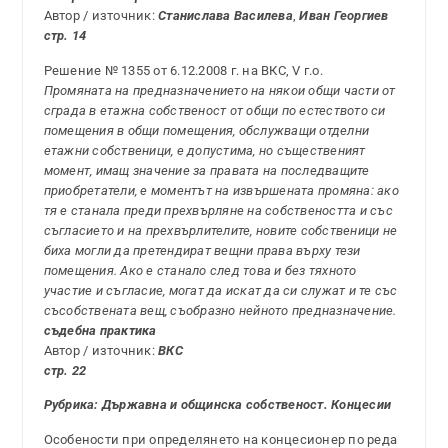
Автор / източник:
Станислава Василева
,
Иван Георгиев
стр. 14
Решение № 1355 от 6.12.2008 г. на ВКС, V г.о.
Промяната на предназначението на някои общи части от
сграда в етажна собственост от общи по естеството си
помещения в общи помещения, обслужващи отделни
етажни собственици, е допустима, но същественият
момент, имащ значение за правата на последващите
приобретатели, е моментът на извършената промяна: ако
тя е станала преди прехвърляне на собствеността и със
съгласието и на прехвърлителите, новите собственици не
биха могли да претендират вещни права върху тези
помещения. Ако е станало след това и без тяхното
участие и съгласие, могат да искат да си служат и те със
съсобствената вещ, съобразно нейното предназначение.
съдебна практика
Автор / източник:
ВКС
стр. 22
Рубрика: Държавна и общинска собственост. Концесии
Особености при определянето на концесионер по реда