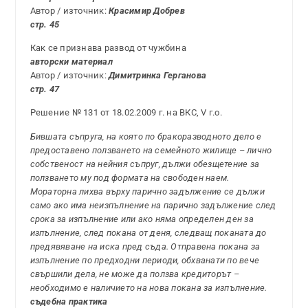
Автор / източник:
Красимир Добрев
стр. 45
Как се признава развод от чужбина
авторски материал
Автор / източник:
Димитринка Герганова
стр. 47
Решение № 131 от 18.02.2009 г. на ВКС, V г.о.
Бившата съпруга, на която по бракоразводното дело е
предоставено ползването на семейното жилище – лично
собственост на нейния съпруг, дължи обезщетение за
ползването му под формата на свободен наем.
Мораторна лихва върху парично задължение се дължи
само ако има неизпълнение на парично задължение след
срока за изпълнение или ако няма определен ден за
изпълнение, след покана от деня, следващ поканата до
предявяване на иска пред съда. Отправена покана за
изпълнение по предходни периоди, обхванати по вече
свършили дела, не може да ползва кредиторът –
необходимо е наличието на нова покана за изпълнение.
съдебна практика