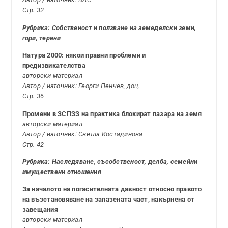
Стр. 32
Рубрика: Собственост и ползване на земеделски земи,
гори, терени
Натура 2000: някои правни проблеми и
предизвикателства
авторски материал
Автор / източник: Георги Пенчев, доц.
Стр. 36
Промени в ЗСПЗЗ на практика блокират пазара на земя
авторски материал
Автор / източник: Светла Костадинова
Стр. 42
Рубрика: Наследяване, съсобственост, делба, семейни
имуществени отношения
За началото на погасителната давност относно правото
на възстановяване на запазената част, накърнена от
завещания
авторски материал