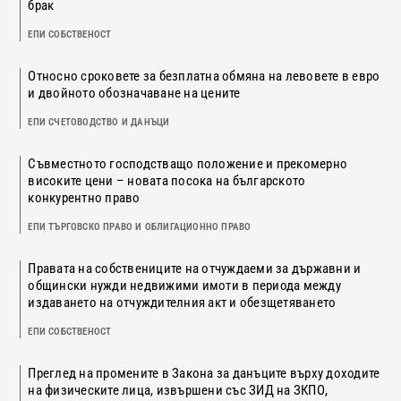
брак
ЕПИ СОБСТВЕНОСТ
Относно сроковете за безплатна обмяна на левовете в евро
и двойното обозначаване на цените
ЕПИ СЧЕТОВОДСТВО И ДАНЪЦИ
Съвместното господстващо положение и прекомерно
високите цени – новата посока на българското
конкурентно право
ЕПИ ТЪРГОВСКО ПРАВО И ОБЛИГАЦИОННО ПРАВО
Правата на собствениците на отчуждаеми за държавни и
общински нужди недвижими имоти в периода между
издаването на отчуждителния акт и обезщетяването
ЕПИ СОБСТВЕНОСТ
Преглед на промените в Закона за данъците върху доходите
на физическите лица, извършени със ЗИД на ЗКПО,