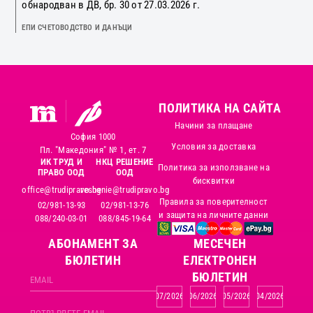
обнародван в ДВ, бр. 30 от 27.03.2026 г.
ЕПИ СЧЕТОВОДСТВО И ДАНЪЦИ
ПОЛИТИКА НА САЙТА
Начини за плащане
София 1000
Условия за доставка
Пл. "Македония" № 1, ет. 7
ИК ТРУД И
НКЦ РЕШЕНИЕ
Политика за използване на
ПРАВО ООД
ООД
бисквитки
office@trudipravo.bg
reshenie@trudipravo.bg
Правила за поверителност
02/981-13-93
02/981-13-76
и защита на личните данни
088/240-03-01
088/845-19-64
АБОНАМЕНТ ЗА
MЕСЕЧЕН
БЮЛЕТИН
ЕЛЕКТРОНЕН
БЮЛЕТИН
07/2026
06/2026
05/2026
04/2026