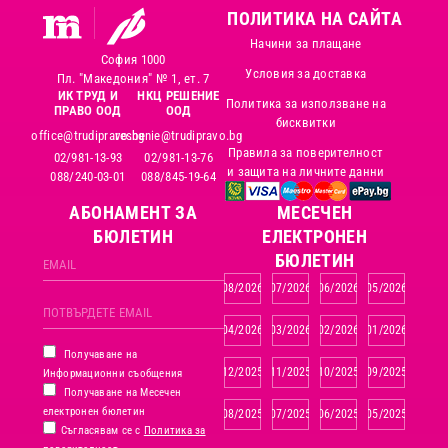
ПОЛИТИКА НА САЙТА
Начини за плащане
София 1000
Условия за доставка
Пл. "Македония" № 1, ет. 7
ИК ТРУД И
НКЦ РЕШЕНИЕ
Политика за използване на
ПРАВО ООД
ООД
бисквитки
office@trudipravo.bg
reshenie@trudipravo.bg
Правила за поверителност
02/981-13-93
02/981-13-76
и защита на личните данни
088/240-03-01
088/845-19-64
АБОНАМЕНТ ЗА
MЕСЕЧЕН
БЮЛЕТИН
ЕЛЕКТРОНЕН
БЮЛЕТИН
08/2026
07/2026
06/2026
05/2026
04/2026
03/2026
02/2026
01/2026
Получаване на
12/2025
11/2025
10/2025
09/2025
Информационни съобщения
Получаване на Месечен
електронен бюлетин
08/2025
07/2025
06/2025
05/2025
Съгласявам се с
Политика за