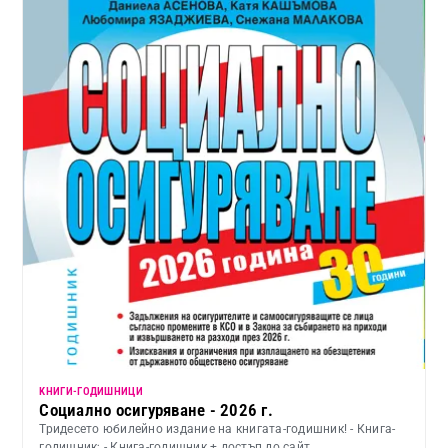
KНИГИ-ГОДИШНИЦИ
Социално осигуряване - 2026 г.
Тридесето юбилейно издание на книгата-годишник! - Книга-
годишник; - Книга-годишник + достъп до сайт