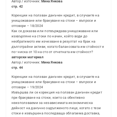
Автор / източник:
Мина Янкова
стр. 42
Корекции на ползван данъчен кредит, в случаите на
унищожаване или бракуване на стоки – въпроси и
отговори – 18/2024
Как се доказва или потвърждава унищожаване или
изхвърляне на стоки по начин, който води до
необратимото им изчезване в резултат на брак на
дълготрайни активи, когато балансовата им стойност е
по–ниска от 10 на сто от отчетната им стойност?
авторски материал
Автор / източник:
Мина Янкова
стр. 44
Корекции на ползван данъчен кредит, в случаите на
унищожаване или бракуване на стоки – въпроси и
отговори – 19/2024
Извършва ли се корекция на ползван данъчен кредит
при бракуване на стоки, които са обективно
неизползваеми за независимата икономическа
дейност на данъчно задълженото лице, когато с тези
стоки е извършена последваща облагаема доставка,