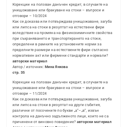
Корекции на ползван данъчен кредит, в случаите на
унищожаване или бракуване на стоки – въпроси и
отговори – 10/2024
Как се доказва или потвърждава унищожаване, загуба
или липса на стоки в резултат на естествени фири
вследствие на промяна на физикохимичните свойства
при съхраняването и транспортирането на стоки,
определени в рамките на установените норми за
пределните размери на естествените фири съгласно
нормативен акт или фирмени стандарти и нормали?
авторски материал
Автор / източник:
Мина Янкова
стр. 35
Корекции на ползван данъчен кредит, в случаите на
унищожаване или бракуване на стоки – въпроси и
отговори – 11/2024
Как се доказва или потвърждава унищожаване, загуба
или липса на стоки в резултат на други събития,
различни от посочените по букви „а“–„в“, извън
контрола на данъчно задълженото лице, които не са
причинени от виновно поведение?
авторски материал