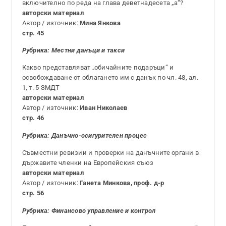
включително по реда на глава деветнадесета „а“?
авторски материал
Автор / източник:
Мина Янкова
стр. 45
Рубрика:
Местни данъци и такси
Какво представляват „обичайните подаръци“ и
освобождаване от облагането им с данък по чл. 48, ал.
1, т. 5 ЗМДТ
авторски материал
Автор / източник:
Иван Николаев
стр. 46
Рубрика: Данъ
чно-осигурителен процес
Съвместни ревизии и проверки на данъчните органи в
държавите членки на Европейския съюз
авторски материал
Автор / източник:
Ганета Минкова, проф. д-р
стр. 56
Рубрика: Финансово управление и контрол