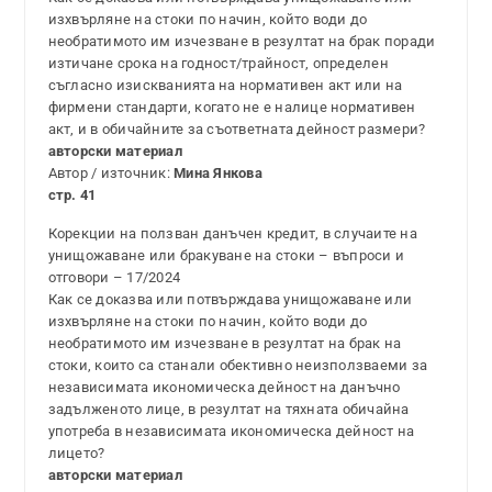
изхвърляне на стоки по начин, който води до
необратимото им изчезване в резултат на брак поради
изтичане срока на годност/трайност, определен
съгласно изискванията на нормативен акт или на
фирмени стандарти, когато не е налице нормативен
акт, и в обичайните за съответната дейност размери?
авторски материал
Автор / източник:
Мина Янкова
стр. 41
Корекции на ползван данъчен кредит, в случаите на
унищожаване или бракуване на стоки – въпроси и
отговори – 17/2024
Как се доказва или потвърждава унищожаване или
изхвърляне на стоки по начин, който води до
необратимото им изчезване в резултат на брак на
стоки, които са станали обективно неизползваеми за
независимата икономическа дейност на данъчно
задълженото лице, в резултат на тяхната обичайна
употреба в независимата икономическа дейност на
лицето?
авторски материал