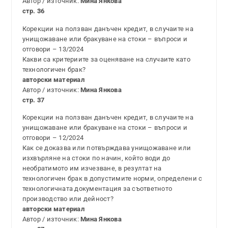
Автор / източник:
Мина Янкова
стр. 36
Корекции на ползван данъчен кредит, в случаите на
унищожаване или бракуване на стоки – въпроси и
отговори – 13/2024
Какви са критериите за оценяване на случаите като
технологичен брак?
авторски материал
Автор / източник:
Мина Янкова
стр. 37
Корекции на ползван данъчен кредит, в случаите на
унищожаване или бракуване на стоки – въпроси и
отговори – 12/2024
Как се доказва или потвърждава унищожаване или
изхвърляне на стоки по начин, който води до
необратимото им изчезване, в резултат на
технологичен брак в допустимите норми, определени с
технологичната документация за съответното
производство или дейност?
авторски материал
Автор / източник:
Мина Янкова