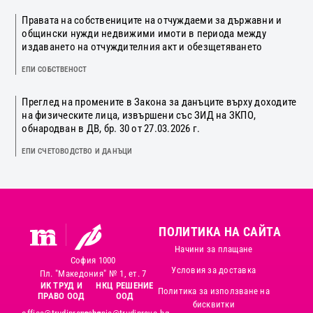
Правата на собствениците на отчуждаеми за държавни и
общински нужди недвижими имоти в периода между
издаването на отчуждителния акт и обезщетяването
ЕПИ СОБСТВЕНОСТ
Преглед на промените в Закона за данъците върху доходите
на физическите лица, извършени със ЗИД на ЗКПО,
обнародван в ДВ, бр. 30 от 27.03.2026 г.
ЕПИ СЧЕТОВОДСТВО И ДАНЪЦИ
ПОЛИТИКА НА САЙТА
Начини за плащане
София 1000
Условия за доставка
Пл. "Македония" № 1, ет. 7
ИК ТРУД И
НКЦ РЕШЕНИЕ
Политика за използване на
ПРАВО ООД
ООД
бисквитки