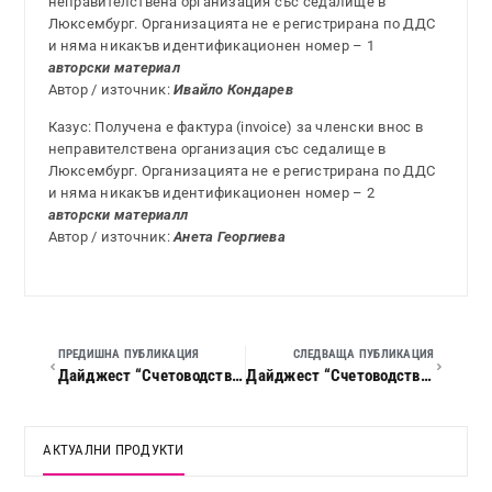
неправителствена организация със седалище в
Люксембург. Организацията не е регистрирана по ДДС
и няма никакъв идентификационен номер – 1
авторски материал
Автор / източник:
Ивайло Кондарев
Казус: Получена е фактура (invoice) за членски внос в
неправителствена организация със седалище в
Люксембург. Организацията не е регистрирана по ДДС
и няма никакъв идентификационен номер – 2
авторски материалл
Автор / източник:
Анета Георгиева
ПРЕДИШНА ПУБЛИКАЦИЯ
СЛЕДВАЩА ПУБЛИКАЦИЯ
Дайджест “Счетоводство, данъци и право”, 2015 г., кн. 01
Дайджест “Счетоводство, данъци и право”, 2015 г., кн. 03
АКТУАЛНИ ПРОДУКТИ