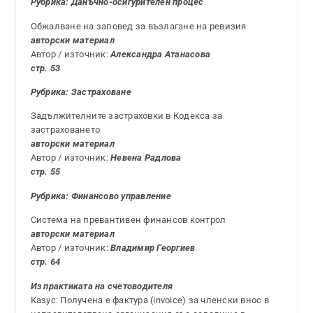
Рубрика: Данъчно-осигурителен процес
Обжалване на заповед за възлагане на ревизия
авторски материал
Автор / източник:
Александра Атанасова
стр. 53
Рубрика:
Застраховане
Задължителните застраховки в Кодекса за
застраховането
авторски материал
Автор / източник:
Невена Радлова
стр. 55
Рубрика:
Финансово управление
Система на превантивен финансов контрол
авторски материал
Автор / източник:
Владимир Георгиев
стр. 64
Из практиката на счетоводителя
Казус: Получена е фактура (invoice) за членски внос в