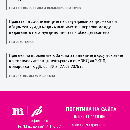
ЕПИ ТЪРГОВСКО ПРАВО И ОБЛИГАЦИОННО ПРАВО
Правата на собствениците на отчуждаеми за държавни и
общински нужди недвижими имоти в периода между
издаването на отчуждителния акт и обезщетяването
ЕПИ СОБСТВЕНОСТ
Преглед на промените в Закона за данъците върху доходите
на физическите лица, извършени със ЗИД на ЗКПО,
обнародван в ДВ, бр. 30 от 27.03.2026 г.
ЕПИ СЧЕТОВОДСТВО И ДАНЪЦИ
ПОЛИТИКА НА САЙТА
Начини за плащане
София 1000
Условия за доставка
Пл. "Македония" № 1, ет. 7