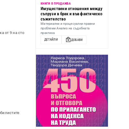
КНИГИ В ПРОДАЖБА
Имуществени отношения между
съпрузи в брак и във фактическо
съжителство
Материални и процесуални правни
проблеми Анализ на съдебната
а от 9 на сто
практика
ДЕТАЙЛИ
ДОБАВИ
обилистите