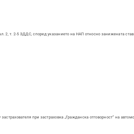
 ал. 2, т. 2-5 ЗДДС, според указанието на НАП относно занижената ставк
у застрахователя при застраховка „Гражданска отговорност“ на автом