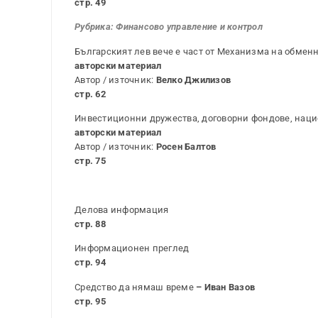
стр. 49
Рубрика:
Финансово управление и контрол
Българският лев вече е част от Механизма на обменнит
авторски материал
Автор / източник:
Велко Джилизов
стр. 62
Инвестиционни дружества, договорни фондове, нац
авторски материал
Автор / източник:
Росен Балтов
стр. 75
Делова информация
стр. 88
Информационен преглед
стр. 94
Средство да нямаш време
–
Иван Вазов
стр. 95