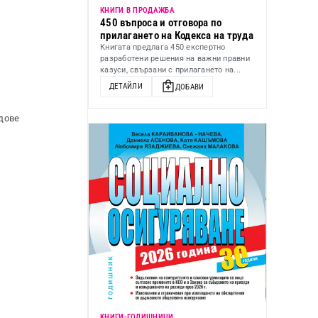
КНИГИ В ПРОДАЖБА
450 въпроса и отговора по
прилагането на Кодекса на труда
Книгата предлага 450 експертно
разработени решения на важни правни
казуси, свързани с прилагането на...
ДЕТАЙЛИ
ДОБАВИ
дове
KНИГИ-ГОДИШНИЦИ