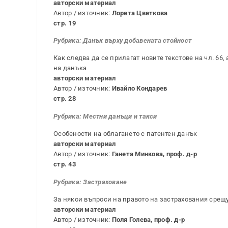
авторски материал
Автор / източник:
Лорета Цветкова
стр. 19
Рубрика: Данъ
к върху добавената стойност
Как следва да се прилагат новите текстове на чл. 66,
на данъка
авторски материал
Автор / източник:
Ивайло Кондарев
стр. 28
Рубрика:
Местни данъци и такси
Особености на облагането с патентен данък
авторски материал
Автор / източник:
Ганета Минкова, проф. д-р
стр. 43
Рубрика: Застраховане
За някои въпроси на правото на застрахования срещ
авторски материал
Автор / източник:
Поля Голева, проф. д-р