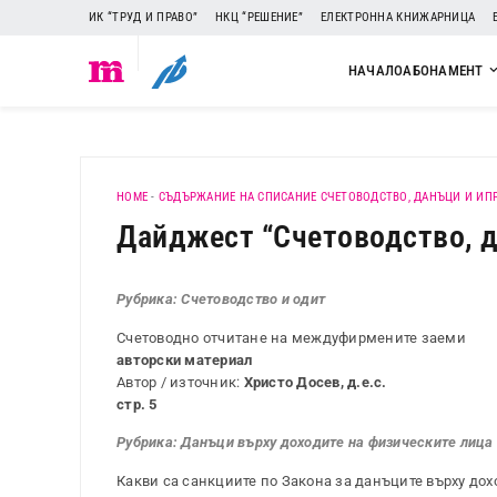
ИК “ТРУД И ПРАВО”
НКЦ “РЕШЕНИЕ”
ЕЛЕКТРОННА КНИЖАРНИЦА
НАЧАЛО
АБОНАМЕНТ
HOME
-
СЪДЪРЖАНИЕ НА СПИСАНИЕ СЧЕТОВОДСТВО, ДАНЪЦИ И ИП
Дайджест “Счетоводство, да
Рубрика: Счетоводство и одит
Счетоводно отчитане на междуфирмените заеми
авторски материал
Автор / източник:
Христо Досев, д.е.с.
стр. 5
Рубрика: Данъци върху доходите на физическите лица
Какви са санкциите по Закона за данъците върху до