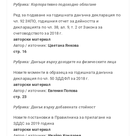
Рубрика:
Корпоративно подоходно облагане
Ред за подаване на годишната данъчна декларация по
чл. 92 ЗКПО, годишния отчет за дейността и
декларацията по чл. 38, ал. 9, т. 2 от Закона за
счетоводството за 2018 г.
авторски материал
Автор / източник:
Цветана Янкова
стр. 16
Рубрика: Данъци върху доходите на физическите лица
Новите моменти в образеца на годишната данъчна
декларация по чл. 50 ЗДДФЛ за 2018 г.
авторски материал
Автор / източник:
Евгения Попова
стр. 23
Рубрика: Данъ
к върху добавената стойност
Новите постановки в Правилника за прилагане на
ЗДДС за 2019 година
авторски материал
Автор / източник:
Ивайло Кондарев