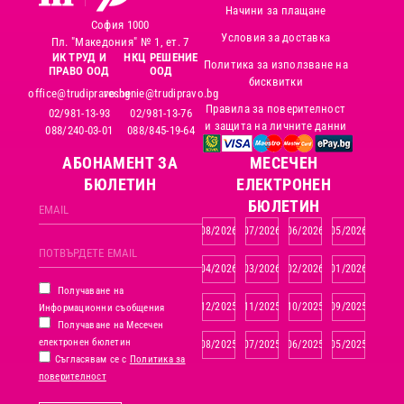
Начини за плащане
София 1000
Условия за доставка
Пл. "Македония" № 1, ет. 7
ИК ТРУД И
НКЦ РЕШЕНИЕ
Политика за използване на
ПРАВО ООД
ООД
бисквитки
office@trudipravo.bg
reshenie@trudipravo.bg
Правила за поверителност
02/981-13-93
02/981-13-76
и защита на личните данни
088/240-03-01
088/845-19-64
АБОНАМЕНТ ЗА
MЕСЕЧЕН
БЮЛЕТИН
ЕЛЕКТРОНЕН
БЮЛЕТИН
08/2026
07/2026
06/2026
05/2026
04/2026
03/2026
02/2026
01/2026
Получаване на
12/2025
11/2025
10/2025
09/2025
Информационни съобщения
Получаване на Месечен
електронен бюлетин
08/2025
07/2025
06/2025
05/2025
Съгласявам се с
Политика за
поверителност