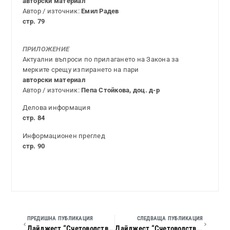
авторски материал
Автор / източник:
Емил Радев
стр. 79
ПРИЛОЖЕНИЕ
Актуални въпроси по прилагането на Закона за
мерките срещу изпирането на пари
авторски материал
Автор / източник:
Пепа Стойкова, доц. д-р
Делова информация
стр. 84
Информационен преглед
стр. 90
ПРЕДИШНА ПУБЛИКАЦИЯ
СЛЕДВАЩА ПУБЛИКАЦИЯ
Дайджест “Счетоводство, данъци и право”, 2019 г., кн. 01
Дайджест “Счетоводство, данъци и право”, 2019 г., кн. 03