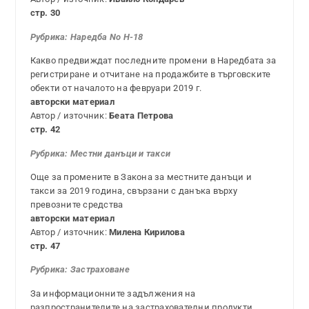
стр. 30
Рубрика:
Наредба No Н-18
Какво предвиждат последните промени в Наредбата за
регистриране и отчитане на продажбите в търговските
обекти от началото на февруари 2019 г.
авторски материал
Автор / източник:
Беата Петрова
стр. 42
Рубрика:
Местни данъци и такси
Още за промените в Закона за местните данъци и
такси за 2019 година, свързани с данъка върху
превозните средства
авторски материал
Автор / източник:
Милена Кирилова
стр. 47
Рубрика:
Застраховане
За информационните задължения на
разпространителите на застрахователни продукти