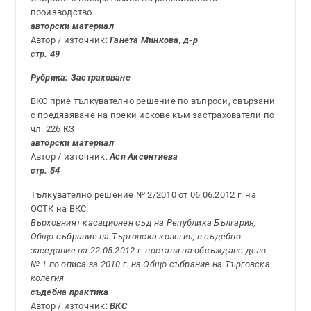
производство
авторски материал
Автор / източник:
Ганета Минкова, д-р
стр. 49
Рубрика:
Застраховане
ВКС прие тълкувателно решение по въпроси, свързани
с предявяване на преки искове към застрахователи по
чл. 226 КЗ
авторски материал
Автор / източник:
Ася Аксентиева
стр. 54
Тълкувателно решение № 2/2010 от 06.06.2012 г. на
ОСТК на ВКС
Върховният касационен съд на Република България,
Общо събрание на Търговска колегия, в съдебно
заседание на 22.05.2012 г. постави на обсъждане дело
№ 1 по описа за 2010 г. на Общо събрание на Търговска
колегия
съдебна практика
Автор / източник:
ВКС