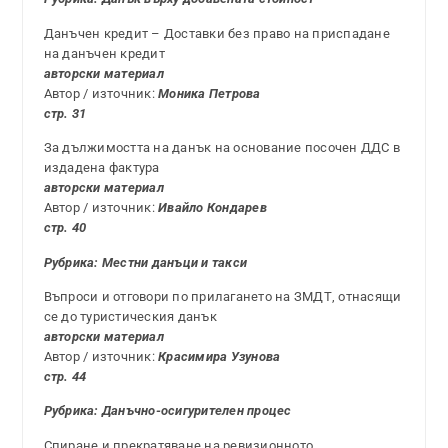
Данъчен кредит – Доставки без право на приспадане
на данъчен кредит
авторски материал
Автор / източник:
Моника Петрова
стр. 31
За дължимостта на данък на основание посочен ДДС в
издадена фактура
авторски материал
Автор / източник:
Ивайло Кондарев
стр. 40
Рубрика: Местни данъци и такси
Въпроси и отговори по прилагането на ЗМДТ, отнасящи
се до туристическия данък
авторски материал
Автор / източник:
Красимира Узунова
стр. 44
Рубрика:
Данъчно-осигурителен процес
Спиране и прекратяване на ревизионното