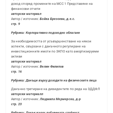
доход според промените на МСС 1 Представяне на
финансови отчети
авторски материал
Автор / източник:
Бойка Брезоева, д.е.с.
стр. 9
Рубрика: Корпоративно подоходно облагане
За необходимостта от усъвършенстване на някои
аспекти, свързани с данъчното регулиране на
инвестиционните имоти по ЗКПО като амортизируеми
активи
авторски материал
Автор / източник:
Велин Филипов
стр. 16
Рубрика: Данъци върху доходите на физическите лица
Данъчно третиране на дивидентите по реда на ЗДДФЛ
авторски материалл
Автор / източник:
Людмила Мермерска, д-р
стр. 23
Рубрика: Данък върху добавената стойност