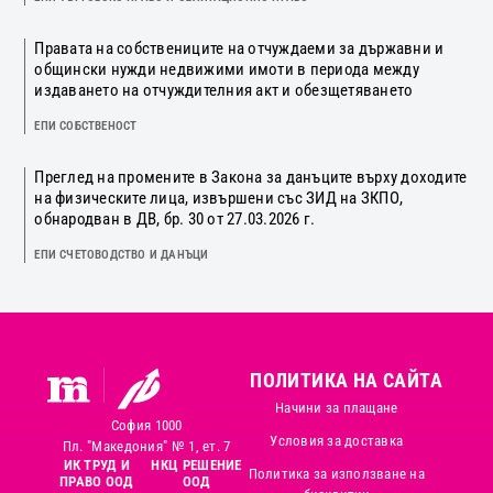
Правата на собствениците на отчуждаеми за държавни и
общински нужди недвижими имоти в периода между
издаването на отчуждителния акт и обезщетяването
ЕПИ СОБСТВЕНОСТ
Преглед на промените в Закона за данъците върху доходите
на физическите лица, извършени със ЗИД на ЗКПО,
обнародван в ДВ, бр. 30 от 27.03.2026 г.
ЕПИ СЧЕТОВОДСТВО И ДАНЪЦИ
ПОЛИТИКА НА САЙТА
Начини за плащане
София 1000
Условия за доставка
Пл. "Македония" № 1, ет. 7
ИК ТРУД И
НКЦ РЕШЕНИЕ
Политика за използване на
ПРАВО ООД
ООД