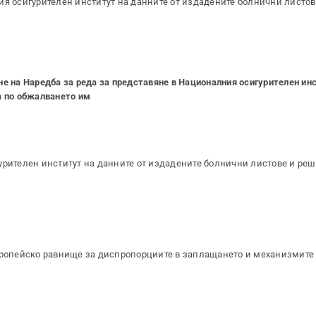
ия осигурителен институт на данните от издадените болнични листов
е на Наредба за реда за представяне в Националния осигурителен ин
а по обжалването им
урителен институт на данните от издадените болнични листове и ре
европейско равнище за диспропорциите в заплащането и механизмите