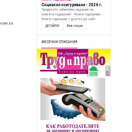
Социално осигуряване - 2026 г.
Тридесето юбилейно издание на
книгата-годишник! - Книга-годишник; -
Книга-годишник + достъп до сайт
кове за
ДЕТАЙЛИ
Виж опции
МЕСЕЧНИ СПИСАНИЯ