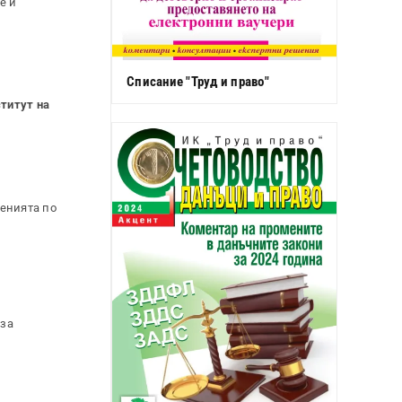
е и
Списание "Труд и право"
ститут на
шенията по
 за