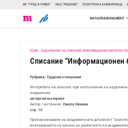
ИК “ТРУД И ПРАВО”
НКЦ “РЕШЕНИЕ”
ЕЛЕКТРОННА КНИЖАРНИЦА
НАЧАЛО
АБОНАМЕНТ
HOME
-
СЪДЪРЖАНИЕ НА СПИСАНИЕ ИНФОРМАЦИОНЕН БЮЛЕТИН ПО
Списание “Информационен бю
Рубрика: Трудови отношения
Употребата на алкохол при изпълнение на задължен
нарушение
авторски материал
Автор / източник:
Смела Нинева
стр. 10
Преназначаване на академичната длъжност “асистен
изискванията на закона за развитието на академичн