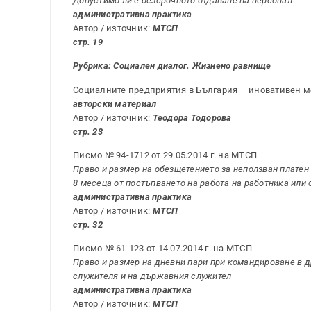
Допустимо ли е безсрочното отдаване на персонал
административна практика
Автор / източник:
МТСП
стр. 19
Рубрика: Социален диалог. Жизнено равнище
Социалните предприятия в България – иновативен м
авторски материал
Автор / източник:
Теодора Тодорова
стр. 23
Писмо № 94-1712 от 29.05.2014 г. на МТСП
Право и размер на обезщетението за неползван платен
8 месеца от постъпването на работа на работника или 
административна практика
Автор / източник:
МТСП
стр. 32
Писмо № 61-123 от 14.07.2014 г. на МТСП
Право и размер на дневни пари при командироване в д
служителя и на държавния служител
административна практика
Автор / източник:
МТСП