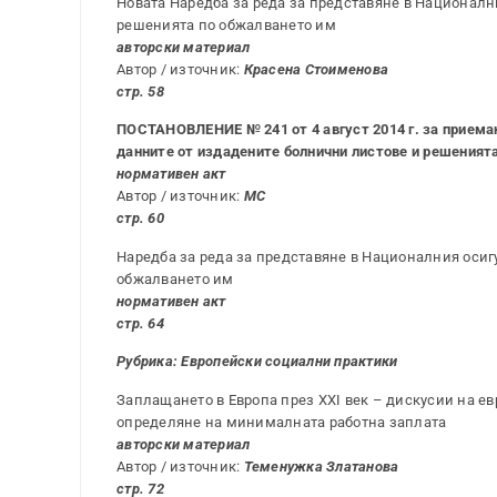
Новата Наредба за реда за представяне в Националн
решенията по обжалването им
авторски материал
Автор / източник:
Красена Стоименова
стр. 58
ПОСТАНОВЛЕНИЕ № 241 от 4 август 2014 г. за приеман
данните от издадените болнични листове и решеният
нормативен акт
Автор / източник:
МС
стр. 60
Наредба за реда за представяне в Националния осиг
обжалването им
нормативен акт
стр. 64
Рубрика: Европейски социални практики
Заплащането в Европа през ХХI век – дискусии на 
определяне на минималната работна заплата
авторски материал
Автор / източник:
Теменужка Златанова
стр. 72