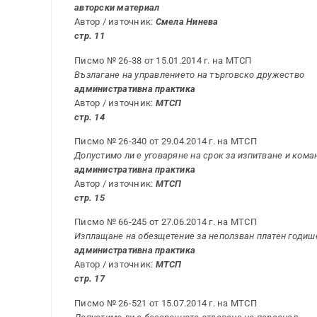
авторски материал
Автор / източник:
Смела Нинева
стр. 11
Писмо № 26-38 от 15.01.2014 г. на МТСП
Възлагане на управлението на търговско дружество
административна практика
Автор / източник:
МТСП
стр. 14
Писмо № 26-340 от 29.04.2014 г. на МТСП
Допустимо ли е уговаряне на срок за изпитване и ком
административна практика
Автор / източник:
МТСП
стр. 15
Писмо № 66-245 от 27.06.2014 г. на МТСП
Изплащане на обезщетение за неползван платен годиш
административна практика
Автор / източник:
МТСП
стр. 17
Писмо № 26-521 от 15.07.2014 г. на МТСП