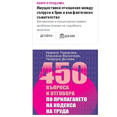
КНИГИ В ПРОДАЖБА
Имуществени отношения между
съпрузи в брак и във фактическо
съжителство
Материални и процесуални правни
проблеми Анализ на съдебната
практика
ДЕТАЙЛИ
ДОБАВИ