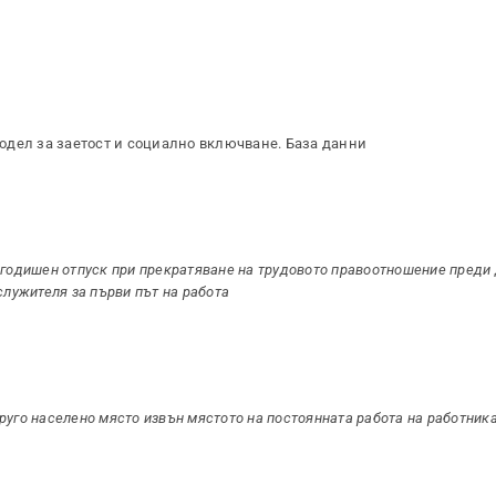
одел за заетост и социално включване. База данни
 годишен отпуск при прекратяване на трудовото правоотношение преди 
служителя за първи път на работа
руго населено място извън мястото на постоянната работа на работник