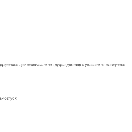
андироване при сключване на трудов договор с условие за стажуване
ен отпуск