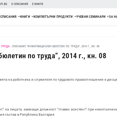
EPI.BG
Е-СПИСАНИЯ
Е-КНИГИ
СПИСАНИЯ
КНИГИ
КОМПЮТЪРНИ ПРОДУКТИ
УЧЕБНИ СЕМИНАРИ
ЗА Н
 ТРУДА
-
СПИСАНИЕ “ИНФОРМАЦИОНЕН БЮЛЕТИН ПО ТРУДА”, 2014 Г., КН. 08
летин по труда”, 2014 г., кн. 08
ията на работника и служителя по трудовото правоотношение е дис
т” на лицата, заемащи длъжност “главен асистент” при неизпълнен
ия състав в Република България