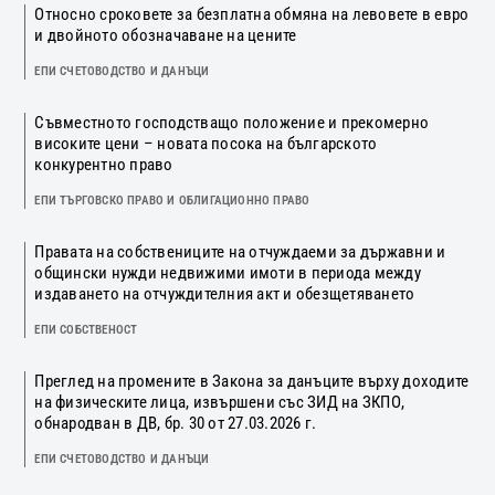
Относно сроковете за безплатна обмяна на левовете в евро
и двойното обозначаване на цените
ЕПИ СЧЕТОВОДСТВО И ДАНЪЦИ
Съвместното господстващо положение и прекомерно
високите цени – новата посока на българското
конкурентно право
ЕПИ ТЪРГОВСКО ПРАВО И ОБЛИГАЦИОННО ПРАВО
Правата на собствениците на отчуждаеми за държавни и
общински нужди недвижими имоти в периода между
издаването на отчуждителния акт и обезщетяването
ЕПИ СОБСТВЕНОСТ
Преглед на промените в Закона за данъците върху доходите
на физическите лица, извършени със ЗИД на ЗКПО,
обнародван в ДВ, бр. 30 от 27.03.2026 г.
ЕПИ СЧЕТОВОДСТВО И ДАНЪЦИ