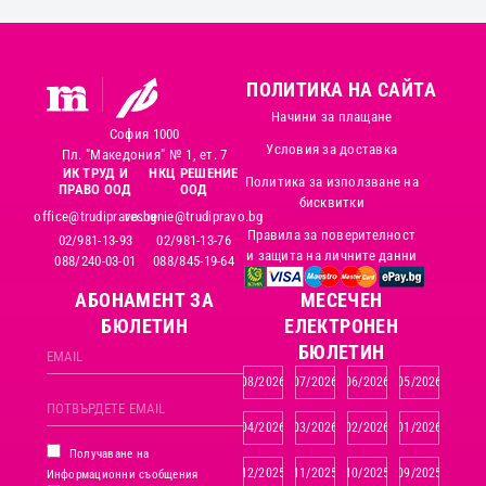
ПОЛИТИКА НА САЙТА
Начини за плащане
София 1000
Условия за доставка
Пл. "Македония" № 1, ет. 7
ИК ТРУД И
НКЦ РЕШЕНИЕ
Политика за използване на
ПРАВО ООД
ООД
бисквитки
office@trudipravo.bg
reshenie@trudipravo.bg
Правила за поверителност
02/981-13-93
02/981-13-76
и защита на личните данни
088/240-03-01
088/845-19-64
АБОНАМЕНТ ЗА
MЕСЕЧЕН
БЮЛЕТИН
ЕЛЕКТРОНЕН
БЮЛЕТИН
08/2026
07/2026
06/2026
05/2026
04/2026
03/2026
02/2026
01/2026
Получаване на
12/2025
11/2025
10/2025
09/2025
Информационни съобщения