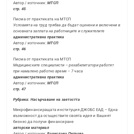
Автор / източник:
МТСП
стр. 45
Писма от практиката на МТСП
Условията на труд трябва да бъдат оценени и включени в
основната заплата на работниците и служителите
административна практика
Автор / източник:
МТСП
стр. 46
Писма от практиката на МТСП
Медицинските специалисти – рехабилитатори работят
при намалено работно време – 7 часа
административна практика
Автор / източник:
МТСП
стр. 47
Рубрика: Насърчаване на заетостта
Микрофинансиращата институция ДЖОБС ЕАД – Една
възможност да осъществите своята идея и Вашият
бизнес да получи финансиране
авторски материал
Автор / източник:
Борислава Петрова