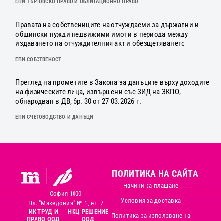
ЕПИ ТЪРГОВСКО ПРАВО И ОБЛИГАЦИОННО ПРАВО
Правата на собствениците на отчуждаеми за държавни и
общински нужди недвижими имоти в периода между
издаването на отчуждителния акт и обезщетяването
ЕПИ СОБСТВЕНОСТ
Преглед на промените в Закона за данъците върху доходите
на физическите лица, извършени със ЗИД на ЗКПО,
обнародван в ДВ, бр. 30 от 27.03.2026 г.
ЕПИ СЧЕТОВОДСТВО И ДАНЪЦИ
ПОЛИТИКА НА САЙТА
Начини за плащане
София 1000
Условия за доставка
Пл. "Македония" № 1, ет. 7
ИК ТРУД И
НКЦ РЕШЕНИЕ
Политика за използване на
ПРАВО ООД
ООД