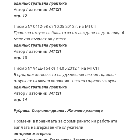
административна практика
Автор / източник:
МТСП
стр. 12
Писмо № 0412-98 от 10.05.2012 г. на МТСП
Право на отпуск на бащата за отглеждане на дете след 6-
месечна възраст на детето
административна практика
Автор / източник:
МТСП
стр. 13
Писмо № 94ЕЕ-154 от 14.05.2012 г. на МТСП
В продължителността на удължения платен годишен
отпуск се включва основният платен годишен отпуск
административна практика
Автор / източник:
МТСП
стр. 14
Рубрика:
Социален диалог. Жизнено равнище
Промени в правилата за формирането на работната
заплата на държавните служители
авторски материал
Автор / източник:
Теменужка Златанова