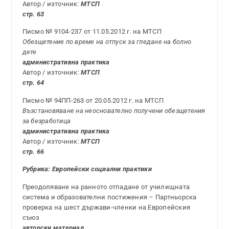
Автор / източник:
МТСП
стр. 63
Писмо № 9104-237 от 11.05.2012 г. на МТСП
Обезщетение по време на отпуск за гледане на болно
дете
административна практика
Автор / източник:
МТСП
стр. 64
Писмо № 94ПП-263 от 20.05.2012 г. на МТСП
Възстановяване на неоснователно получени обезщетения
за безработица
административна практика
Автор / източник:
МТСП
стр. 66
Рубрика: Европейски социални практики
Преодоляване на ранното отпадане от училищната
система и образователни постижения – Партньорска
проверка на шест държави-членки на Европейския
съюз
авторски материал