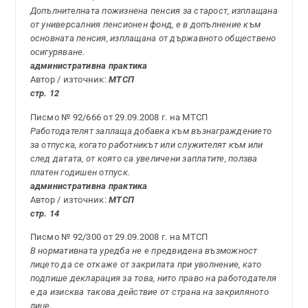
Допълнителната пожизнена пенсия за старост, изплащана
от универсалния пенсионен фонд, е в допълнение към
основната пенсия, изплащана от държавното обществено
осигуряване.
административна практика
Автор / източник:
МТСП
стр. 12
Писмо № 92/666 от 29.09.2008 г. на МТСП
Работодателят заплаща добавка към възнаграждението
за отпуска, когато работникът или служителят към или
след датата, от която са увеличени заплатите, ползва
платен годишен отпуск.
административна практика
Автор / източник:
МТСП
стр. 14
Писмо № 92/300 от 29.09.2008 г. на МТСП
В нормативната уредба не е предвидена възможност
лицето да се откаже от закрилата при уволнение, като
подпише декларация за това, нито право на работодателя
е да изисква такова действие от страна на закриляното
лице.