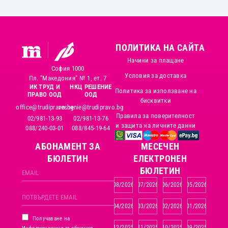
ПОЛИТИКА НА САЙТА
Начини за плащане
София 1000
Условия за доставка
Пл. "Македония" № 1, ет. 7
ИК ТРУД И
НКЦ РЕШЕНИЕ
Политика за използване на
ПРАВО ООД
ООД
бисквитки
office@trudipravo.bg
reshenie@trudipravo.bg
Правила за поверителност
02/981-13-93
02/981-13-76
и защита на личните данни
088/240-03-01
088/845-19-64
АБОНАМЕНТ ЗА
MЕСЕЧЕН
БЮЛЕТИН
ЕЛЕКТРОНЕН
БЮЛЕТИН
08/2026
07/2026
06/2026
05/2026
04/2026
03/2026
02/2026
01/2026
Получаване на
12/2025
11/2025
10/2025
09/2025