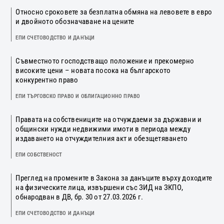
Относно сроковете за безплатна обмяна на левовете в евро
и двойното обозначаване на цените
ЕПИ СЧЕТОВОДСТВО И ДАНЪЦИ
Съвместното господстващо положение и прекомерно
високите цени – новата посока на българското
конкурентно право
ЕПИ ТЪРГОВСКО ПРАВО И ОБЛИГАЦИОННО ПРАВО
Правата на собствениците на отчуждаеми за държавни и
общински нужди недвижими имоти в периода между
издаването на отчуждителния акт и обезщетяването
ЕПИ СОБСТВЕНОСТ
Преглед на промените в Закона за данъците върху доходите
на физическите лица, извършени със ЗИД на ЗКПО,
обнародван в ДВ, бр. 30 от 27.03.2026 г.
ЕПИ СЧЕТОВОДСТВО И ДАНЪЦИ