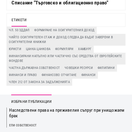
Списание "Търговско и облигационно право"
ЕТИКЕТИ
ЧЛ. 50 ЗДДФЛ
ФОРМИРАНЕ НА ОСИГУРИТЕЛНИЯ ДОХОД
ЧИЙТО ОСИГУРИТЕЛЕН СТАЖ И ДОХОД СЛЕДВА ДА БЪДАТ ЗАВЕРЕНИ В
ОСИГУРИТЕЛНИ КНИЖКИ
ЮРИСТИ
ЦАНКА ЦАНКОВА
ФОРМУЛЯРИ
ХАМБУРГ
ФИНАНСИРАНИ НАПЪЛНО ИЛИ ЧАСТИЧНО СЪС СРЕДСТВА ОТ ЕВРОПЕЙСКИТЕ
ФОНДОВЕ
ЧАСТНА ДЪРЖАВНА СОБСТВЕНОСТ
ЧОВЕШКИ РЕСУРСИ
ФИЛИПИНИ
ФИНАНСИ И ПРАВО
ФИНАНСОВО ОТЧИТАНЕ
ФИНАНСИ
ЧЛЕН 212 ОТ ЗАКОНА ЗА ЗАДЪЛЖЕНИЯТА
ИЗБРАНИ ПУБЛИКАЦИИ
Наследствени права на преживелия съпруг при унищожаем
брак
ЕПИ СОБСТВЕНОСТ