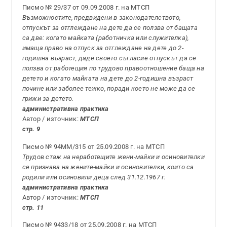
Писмо № 29/37 от 09.09.2008 г. на МТСП
Възможностите, предвидени в законодателството,
отпускът за отглеждане на дете да се ползва от бащата
са две: когато майката (работничка или служителка),
имаща право на отпуск за отглеждане на дете до 2-
годишна възраст, даде своето съгласие отпускът да се
ползва от работещия по трудово правоотношение баща на
детето и когато майката на дете до 2-годишна възраст
почине или заболее тежко, поради което не може да се
грижи за детето.
административна практика
Автор / източник:
МТСП
стр. 9
Писмо № 94ММ/315 от 25.09.2008 г. на МТСП
Трудов стаж на неработещите жени-майки и осиновителки
се признава на жените-майки и осиновителки, които са
родили или осиновили деца след 31.12.1967 г.
административна практика
Автор / източник:
МТСП
стр. 11
Писмо № 9433/18 от 25.09.2008 г. на МТСП