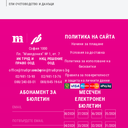
ЕПИ СЧЕТОВОДСТВО И ДАНЪЦИ
ПОЛИТИКА НА САЙТА
Начини за плащане
София 1000
Условия за доставка
Пл. "Македония" № 1, ет. 7
ИК ТРУД И
НКЦ РЕШЕНИЕ
Политика за използване на
ПРАВО ООД
ООД
бисквитки
office@trudipravo.bg
reshenie@trudipravo.bg
Правила за поверителност
02/981-13-93
02/981-13-76
и защита на личните данни
088/240-03-01
088/845-19-64
АБОНАМЕНТ ЗА
MЕСЕЧЕН
БЮЛЕТИН
ЕЛЕКТРОНЕН
БЮЛЕТИН
08/2026
07/2026
06/2026
05/2026
04/2026
03/2026
02/2026
01/2026