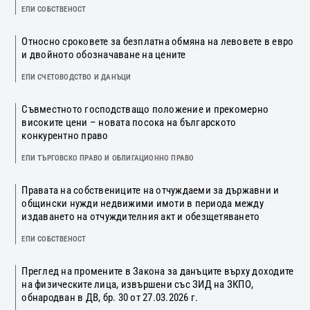
ЕПИ СОБСТВЕНОСТ
Относно сроковете за безплатна обмяна на левовете в евро
и двойното обозначаване на цените
ЕПИ СЧЕТОВОДСТВО И ДАНЪЦИ
Съвместното господстващо положение и прекомерно
високите цени – новата посока на българското
конкурентно право
ЕПИ ТЪРГОВСКО ПРАВО И ОБЛИГАЦИОННО ПРАВО
Правата на собствениците на отчуждаеми за държавни и
общински нужди недвижими имоти в периода между
издаването на отчуждителния акт и обезщетяването
ЕПИ СОБСТВЕНОСТ
Преглед на промените в Закона за данъците върху доходите
на физическите лица, извършени със ЗИД на ЗКПО,
обнародван в ДВ, бр. 30 от 27.03.2026 г.