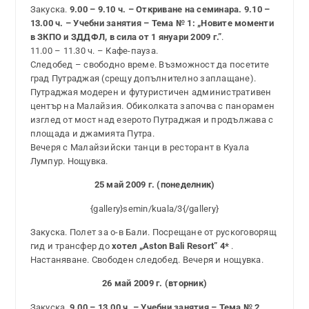
Закуска.
9.00 – 9.10 ч. – Откриване на семинара. 9.10 –
13.00 ч. – Учебни занятия – Тема № 1: „Новите моменти
в ЗКПО и ЗДДФЛ, в сила от 1 януари 2009 г.”
.
11.00 – 11.30 ч. – Кафе-пауза.
Следобед – свободно време. Възможност да посетите
град Путраджая (срещу допълнително заплащане).
Путраджая модерен и футуристичен административен
център на Малайзия. Обиколката започва с панорамен
изглед от мост над езерото Путраджая и продължава с
площада и джамията Путра.
Вечеря с Малайзийски танци в ресторант в Куала
Лумпур. Нощувка.
25 май 2009 г. (понеделник)
{gallery}semin/kuala/3{/gallery}
Закуска. Полет за о-в Бали. Посрещане от рускоговорящ
гид и трансфер до
хотел „Aston Bali Resort” 4*
.
Настаняване. Свободен следобед. Вечеря и нощувка.
26 май 2009 г. (вторник)
Закуска.
9.00 – 13.00 ч. – Учебни занятия – Тема № 2