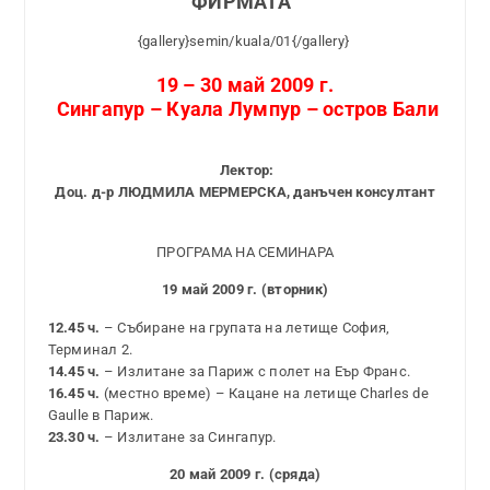
ФИРМАТА”
{gallery}semin/kuala/01{/gallery}
19 – 30 май 2009 г.
Сингапур – Куала Лумпур – остров Бали
Лектор:
Доц. д-р ЛЮДМИЛА МЕРМЕРСКА, данъчен консултант
ПРОГРАМА НА СЕМИНАРА
19 май 2009 г. (вторник)
12.45 ч.
– Събиране на групата на летище София,
Терминал 2.
14.45 ч.
– Излитане за Париж с полет на Еър Франс.
16.45 ч.
(местно време) – Кацане на летище Charles de
Gaulle в Париж.
23.30 ч.
– Излитане за Сингапур.
20 май 2009 г. (сряда)