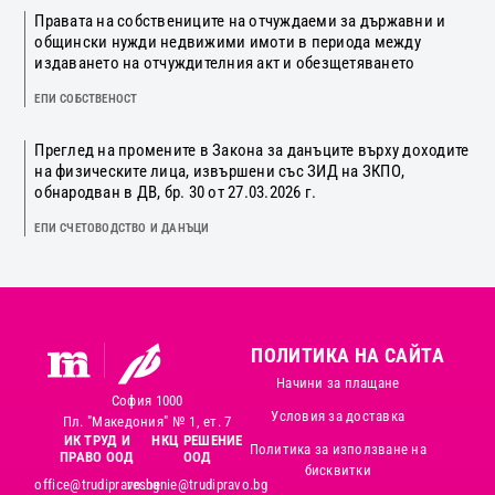
Правата на собствениците на отчуждаеми за държавни и
общински нужди недвижими имоти в периода между
издаването на отчуждителния акт и обезщетяването
ЕПИ СОБСТВЕНОСТ
Преглед на промените в Закона за данъците върху доходите
на физическите лица, извършени със ЗИД на ЗКПО,
обнародван в ДВ, бр. 30 от 27.03.2026 г.
ЕПИ СЧЕТОВОДСТВО И ДАНЪЦИ
ПОЛИТИКА НА САЙТА
Начини за плащане
София 1000
Условия за доставка
Пл. "Македония" № 1, ет. 7
ИК ТРУД И
НКЦ РЕШЕНИЕ
Политика за използване на
ПРАВО ООД
ООД
бисквитки
office@trudipravo.bg
reshenie@trudipravo.bg