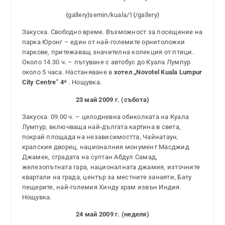
{gallery}semin/kuala/1{/gallery}
Закуска. Свободно време. Възможност за посещение на
парка Юронг – един от най-големите орнитоложки
паркове, притежаващ значителна колекция от птици.
Около 14.30 ч. – пътуване с автобус до Куала Лумпур
около 5 часа. Настаняване в
хотел „Novotel Kuala Lumpur
City Centre” 4*
. Нощувка.
23 май 2009 г. (събота)
Закуска. 09.00 ч. – целодневна обиколката на Куала
Лумпур, включваща най-дългата картина в света,
покрай площада на независимостта, Чайнатаун,
кралския дворец, националния монумент Масджид
Джамек, сградата на султан Абдул Самад,
железопътната гара, националната джамия, източните
квартали на града, център за местните занаяти, Бату
пещерите, най-големия Хинду храм извън Индия.
Нощувка.
24 май 2009 г. (неделя)