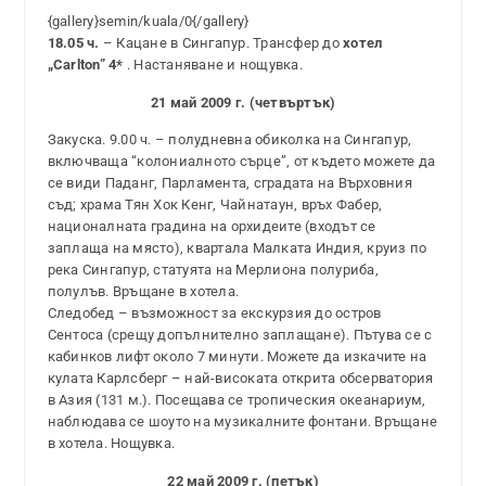
{gallery}semin/kuala/0{/gallery}
18.05 ч.
– Кацане в Сингапур. Трансфер до
хотел
„Carlton” 4*
. Настаняване и нощувка.
21 май 2009 г. (четвъртък)
Закуска. 9.00 ч. – полудневна обиколка на Сингапур,
включваща “колониалното сърце”, от където можете да
се види Паданг, Парламента, сградата на Върховния
съд; храма Тян Хок Кенг, Чайнатаун, връх Фабер,
националната градина на орхидеите (входът се
заплаща на място), квартала Малката Индия, круиз по
река Сингапур, статуята на Мерлиона полуриба,
полулъв. Връщане в хотела.
Следобед – възможност за екскурзия до остров
Сентоса (срещу допълнително заплащане). Пътува се с
кабинков лифт около 7 минути. Можете да изкачите на
кулата Карлсберг – най-високата открита обсерватория
в Азия (131 м.). Посещава се тропическия океанариум,
наблюдава се шоуто на музикалните фонтани. Връщане
в хотела. Нощувка.
22 май 2009 г. (петък)