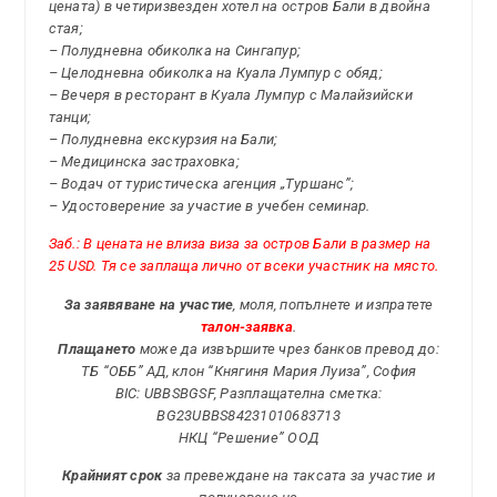
цената) в четиризвезден хотел на остров Бали в двойна
стая;
– Полудневна обиколка на Сингапур;
– Целодневна обиколка на Куала Лумпур с обяд;
– Вечеря в ресторант в Куала Лумпур с Малайзийски
танци;
– Полудневна екскурзия на Бали;
– Медицинска застраховка;
– Водач от туристическа агенция „Туршанс”;
– Удостоверение за участие в учебен семинар.
Заб.: В цената не влиза виза за остров Бали в размер на
25 USD. Тя се заплаща лично от всеки участник на място.
За заявяване на участие
, моля, попълнете и изпратете
талон-заявка
.
Плащането
може да извършите чрез банков превод до:
ТБ “ОББ” АД, клон “Княгиня Мария Луиза”, София
BIC: UBBSBGSF, Разплащателна сметка:
BG23UBBS84231010683713
НКЦ “Решение” ООД
Крайният срок
за превеждане на таксата за участие и