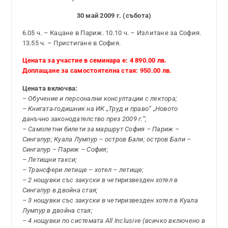
30 май 2009 г. (събота)
6.05 ч. – Кацане в Париж. 10.10 ч. – Излитане за София.
13.55 ч. – Пристигане в София.
Цената
за участие в семинара е:
4 890.00 лв.
Доплащане за самостоятелна стая: 950.00 лв.
Цената включва:
– Обучение и персонални консултации с лектора;
– Книгата-годишник на ИК „Труд и право” „Новото
данъчно законодателство през 2009 г.”;
– Самолетни билети за маршрут София – Париж –
Сингапур; Куала Лумпур – остров Бали; остров Бали –
Сингапур – Париж – София;
– Летищни такси;
– Трансфери летище – хотел – летище;
– 2 нощувки със закуски в четиризвезден хотел в
Сингапур в двойна стая;
– 3 нощувки със закуски в четиризвезден хотел в Куала
Лумпур в двойна стая;
– 4 нощувки по системата All Inclusive (всичко включено в