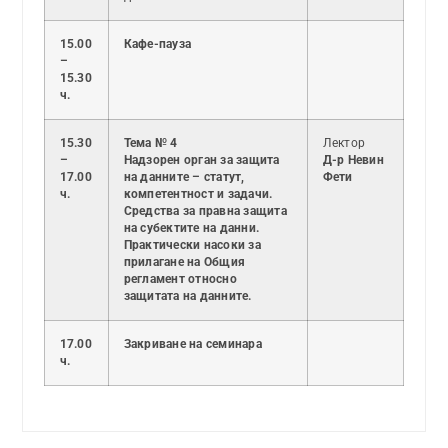
15.00
Кафе-пауза
–
15.30
ч.
15.30
Тема № 4
Лектор
–
Надзорен орган за защита
Д-р Невин
17.00
на данните – статут,
Фети
ч.
компетентност и задачи.
Средства за правна защита
на субектите на данни.
Практически насоки за
прилагане на Общия
регламент относно
защитата на данните.
17.00
Закриване на семинара
ч.