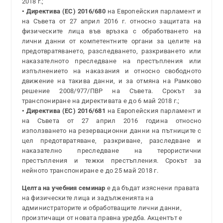
2018 г.;
• Директива (ЕС) 2016/680
на Европейския парламент и
на Съвета от 27 април 2016 г. относно защитата на
физическите лица във връзка с обработването на
лични данни от компетентните органи за целите на
предотвратяването, разследването, разкриването или
наказателното преследване на престъпления или
изпълнението на наказания и относно свободното
движение на такива данни, и за отмяна на Рамково
решение 2008/977/ПВР на Съвета. Срокът за
транспониране на директивата е до 6 май 2018 г.;
• Директива (ЕС) 2016/681
на Европейския парламент и
на Съвета от 27 април 2016 година относно
използването на резервационни данни на пътниците с
цел предотвратяване, разкриване, разследване и
наказателно преследване на терористични
престъпления и тежки престъпления. Срокът за
нейното транспониране е до 25 май 2018 г.
Целта на учебния семинар
е да бъдат изяснени правата
на физическите лица и задълженията на
администраторите и обработващите лични данни,
произтичащи от новата правна уредба. Акцентът е