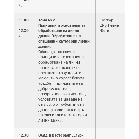
11.00
ч.
11.00
Тема № 2
Лектор
–
Принципи и основания за
Д-р Невин
12.30
обработване на лични
Фети
ч.
данни. Обработване на
специални категории лични
данни.
Обхващат се всички
принципи и основания за
обработване на лични
данни, като акцентът е
поставен върху новите
моменти в европейската
уредба – принципите за
добросъвестност,
прозрачност и отчетност,
условията за даване на
съгласие от субектите на
данни, различията в кръга
на специалните категории
лични данни.
12.30
Обяд в ресторант „Егур-