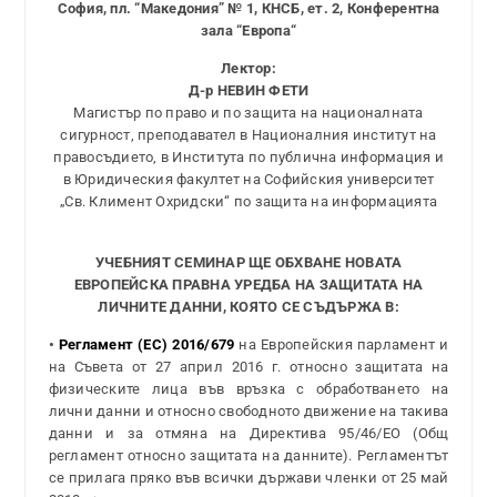
София, пл. “Македония” № 1, КНСБ, ет. 2, Конферентна
зала “
Европа
“
Лектор:
Д-р НЕВИН ФЕТИ
Магистър по право и по защита на националната
сигурност, преподавател в Националния институт на
правосъдието, в Института по публична информация и
в Юридическия факултет на Софийския университет
„Св. Климент Охридски“ по защита на информацията
УЧЕБНИЯТ СЕМИНАР ЩЕ ОБХВАНЕ НОВАТА
ЕВРОПЕЙСКА ПРАВНА УРЕДБА НА ЗАЩИТАТА НА
ЛИЧНИТЕ ДАННИ, КОЯТО СЕ СЪДЪРЖА В:
•
Регламент (ЕС) 2016/679
на Европейския парламент и
на Съвета от 27 април 2016 г. относно защитата на
физическите лица във връзка с обработването на
лични данни и относно свободното движение на такива
данни и за отмяна на Директива 95/46/ЕО (Общ
регламент относно защитата на данните). Регламентът
се прилага пряко във всички държави членки от 25 май