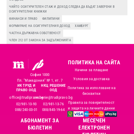
ЧИЙТО ОСИГУРИТЕЛЕН СТАЖ И ДОХОД СЛЕДВА ДА БЪДАТ ЗАВЕРЕНИ В
ОСИГУРИТЕЛНИ КНИЖКИ
ФИНАНСИ И ПРАВО
ФИЛИПИНИ
ФОРМИРАНЕ НА ОСИГУРИТЕЛНИЯ ДОХОД
ХАМБУРГ
ЧАСТНА ДЪРЖАВНА СОБСТВЕНОСТ
ЧЛЕН 212 ОТ ЗАКОНА ЗА ЗАДЪЛЖЕНИЯТА
ПОЛИТИКА НА САЙТА
Начини за плащане
София 1000
Условия за доставка
Пл. "Македония" № 1, ет. 7
ИК ТРУД И
НКЦ РЕШЕНИЕ
Политика за използване на
ПРАВО ООД
ООД
бисквитки
office@trudipravo.bg
reshenie@trudipravo.bg
Правила за поверителност
02/981-13-93
02/981-13-76
и защита на личните данни
088/240-03-01
088/845-19-64
АБОНАМЕНТ ЗА
MЕСЕЧЕН
БЮЛЕТИН
ЕЛЕКТРОНЕН