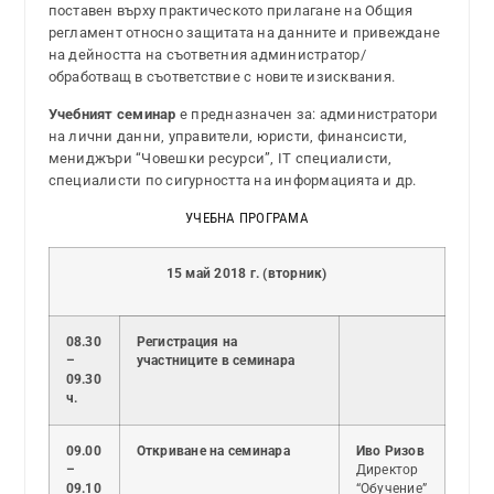
поставен върху практическото прилагане на Общия
регламент относно защитата на данните и привеждане
на дейността на съответния администратор/
обработващ в съответствие с новите изисквания.
Учебният семинар
е предназначен за: администратори
на лични данни, управители, юристи, финансисти,
мениджъри “Човешки ресурси”, IT специалисти,
специалисти по сигурността на информацията и др.
УЧЕБНА ПРОГРАМА
15 май 2018 г. (вторник)
08.30
Регистрация на
–
участниците в семинара
09.30
ч.
09.00
Откриване на семинара
Иво Ризов
–
Директор
09.10
“Обучение”