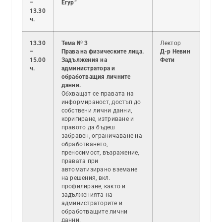
–
Егур“
13.30
ч.
13.30
Тема № 3
Лектор
–
Права на физическите лица.
Д-р Невин
15.00
Задължения на
Фети
ч.
администратора и
обработващия личните
данни.
Обхващат се правата на
информираност, достъп до
собствени лични данни,
коригиране, изтриване и
правото да бъдеш
забравен, ограничаване на
обработването,
преносимост, възражение,
правата при
автоматизирано вземане
на решения, вкл.
профилиране, както и
задълженията на
администраторите и
обработващите лични
данни.