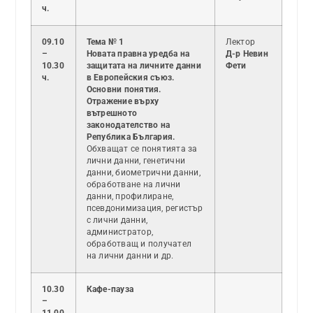
ч.
09.10
Тема № 1
Лектор
–
Новата правна уредба на
Д-р Невин
10.30
защитата на личните данни
Фети
ч.
в Европейския съюз.
Основни понятия.
Отражение върху
вътрешното
законодателство на
Република България.
Обхващат се понятията за
лични данни, генетични
данни, биометрични данни,
обработване на лични
данни, профилиране,
псевдонимизация, регистър
с лични данни,
администратор,
обработващ и получател
на лични данни и др.
10.30
Кафе-пауза
–