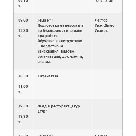
09.10
“Обучение”
ч.
09.00
Тема № 1
Лектор
–
Подготовка на персонала
Инж. Димо
12.30
по безопасност и здраве
Иванов
ч.
при работа.
Обучение и инструктажи
– нормативни
изисквания, видове,
организация, документи,
анализ.
10.30
Кафе-пауза
–
11.00
ч.
12.30
Обяд в ресторант „Егур
–
Егур”
13.30
ч.