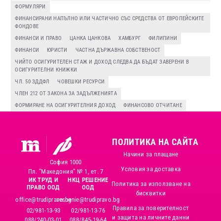
ФОРМУЛЯРИ
ФИНАНСИРАНИ НАПЪЛНО ИЛИ ЧАСТИЧНО СЪС СРЕДСТВА ОТ ЕВРОПЕЙСКИТЕ
ФОНДОВЕ
ФИНАНСИ И ПРАВО
ЦАНКА ЦАНКОВА
ХАМБУРГ
ФИЛИПИНИ
ФИНАНСИ
ЮРИСТИ
ЧАСТНА ДЪРЖАВНА СОБСТВЕНОСТ
ЧИЙТО ОСИГУРИТЕЛЕН СТАЖ И ДОХОД СЛЕДВА ДА БЪДАТ ЗАВЕРЕНИ В
ОСИГУРИТЕЛНИ КНИЖКИ
ЧЛ. 50 ЗДДФЛ
ЧОВЕШКИ РЕСУРСИ
ЧЛЕН 212 ОТ ЗАКОНА ЗА ЗАДЪЛЖЕНИЯТА
ФОРМИРАНЕ НА ОСИГУРИТЕЛНИЯ ДОХОД
ФИНАНСОВО ОТЧИТАНЕ
ПОЛИТИКА НА САЙТА
Начини за плащане
София 1000
Условия за доставка
Пл. "Македония" № 1, ет. 7
ИК ТРУД И
НКЦ РЕШЕНИЕ
Политика за използване на
ПРАВО ООД
ООД
бисквитки
office@trudipravo.bg
reshenie@trudipravo.bg
Правила за поверителност
02/981-13-93
02/981-13-76
и защита на личните данни
088/240-03-01
088/845-19-64