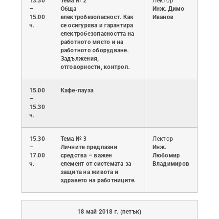
13.30
Тема № 2
Лектор
–
Обща
Инж. Димо
15.00
електробезопасност. Как
Иванов
ч.
се осигурява и гарантира
електробезопасността на
работното място и на
работното оборудване.
Задължения,
отговорности, контрол.
15.00
Кафе-пауза
–
15.30
ч.
15.30
Тема № 3
Лектор
–
Личните предпазни
Инж.
17.00
средства – важен
Любомир
ч.
елемент от системата за
Владимиров
защита на живота и
здравето на работниците.
18 май 2018 г. (петък)