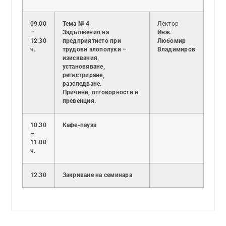
09.00
Тема № 4
Лектор
–
Задължения на
Инж.
12.30
предприятието при
Любомир
ч.
трудови злополуки –
Владимиров
изисквания,
установяване,
регистриране,
разследване.
Причини, отговорности и
превенция.
10.30
Кафе-пауза
–
11.00
ч.
12.30
Закриване на семинара