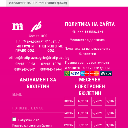
ФОРМИРАНЕ НА ОСИГУРИТЕЛНИЯ ДОХОД
ПОЛИТИКА НА САЙТА
Начини за плащане
София 1000
Условия за доставка
Пл. "Македония" № 1, ет. 7
ИК ТРУД И
НКЦ РЕШЕНИЕ
Политика за използване на
ПРАВО ООД
ООД
бисквитки
office@trudipravo.bg
reshenie@trudipravo.bg
Правила за поверителност
02/981-13-93
02/981-13-76
и защита на личните данни
088/240-03-01
088/845-19-64
АБОНАМЕНТ ЗА
MЕСЕЧЕН
БЮЛЕТИН
ЕЛЕКТРОНЕН
БЮЛЕТИН
08/2026
07/2026
06/2026
05/2026
04/2026
03/2026
02/2026
01/2026
Получаване на
12/2025
11/2025
10/2025
09/2025
Информационни съобщения