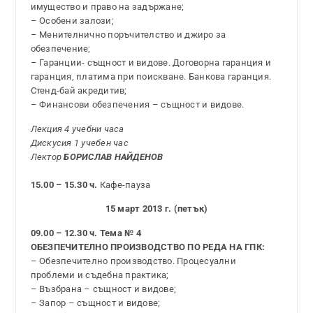
имущество и право на задържане;
– Особени залози;
– Менителнично поръчителство и джиро за
обезпечение;
– Гаранции- същност и видове. Договорна гаранция и
гаранция, платима при поискване. Банкова гаранция.
Стенд-бай акредитив;
– Финансови обезпечения – същност и видове.
Лекция 4 учебни часа
Дискусия 1 учебен час
Лектор
БОРИСЛАВ НАЙДЕНОВ
15.00 – 15.30 ч.
Кафе-пауза
15 март 2013 г. (петък)
09.00 – 12.30 ч. Тема № 4
ОБЕЗПЕЧИТЕЛНО ПРОИЗВОДСТВО ПО РЕДА НА ГПК:
– Обезпечително производство. Процесуални
проблеми и съдебна практика;
– Възбрана – същност и видове;
– Запор – същност и видове;