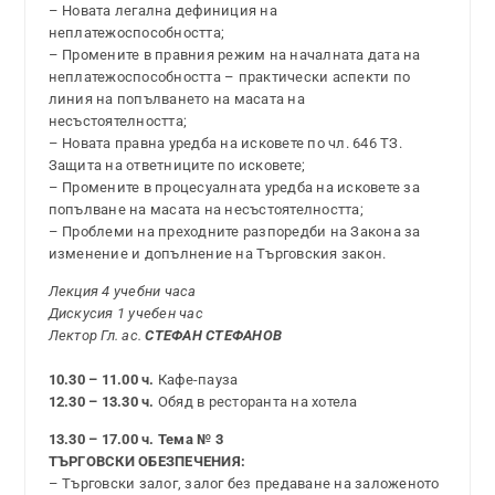
– Новата легална дефиниция на
неплатежоспособността;
– Промените в правния режим на началната дата на
неплатежоспособността – практически аспекти по
линия на попълването на масата на
несъстоятелността;
– Новата правна уредба на исковете по чл. 646 ТЗ.
Защита на ответниците по исковете;
– Промените в процесуалната уредба на исковете за
попълване на масата на несъстоятелността;
– Проблеми на преходните разпоредби на Закона за
изменение и допълнение на Търговския закон.
Лекция 4 учебни часа
Дискусия 1 учебен час
Лектор Гл. ас.
СТЕФАН СТЕФАНОВ
10.30 – 11.00 ч.
Кафе-пауза
12.30 – 13.30 ч.
Обяд в ресторанта на хотела
13.30 – 17.00 ч. Тема № 3
ТЪРГОВСКИ ОБЕЗПЕЧЕНИЯ:
– Търговски залог, залог без предаване на заложеното