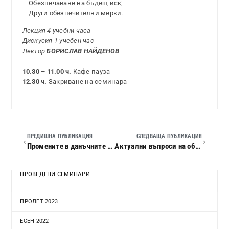
– Обезпечаване на бъдещ иск;
– Други обезпечителни мерки.
Лекция 4 учебни часа
Дискусия 1 учебен час
Лектор
БОРИСЛАВ НАЙДЕНОВ
10.30 – 11.00 ч.
Кафе-пауза
12.30 ч.
Закриване на семинара
ПРЕДИШНА ПУБЛИКАЦИЯ
СЛЕДВАЩА ПУБЛИКАЦИЯ
Промените в данъчните закони за 2013 г. Счетоводно приключване и данъчно облагане на 2012 г. Данъчни ревизии и проверки
Актуални въпроси на облигационното право
ПРОВЕДЕНИ СЕМИНАРИ
ПРОЛЕТ 2023
ЕСЕН 2022