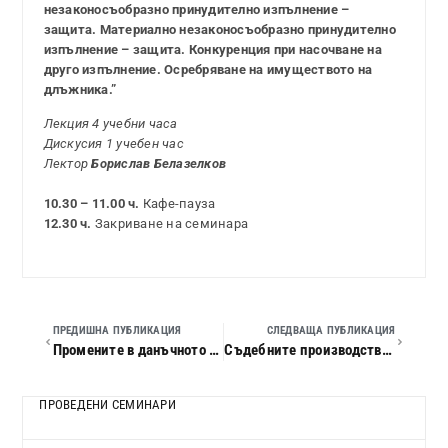
незаконосъобразно принудително изпълнение –
защита. Материално незаконосъобразно принудително
изпълнение – защита. Конкуренция при насочване на
друго изпълнение. Осребряване на имуществото на
длъжника.”
Лекция 4 учебни часа
Дискусия 1 учебен час
Лектор
Борислав Белазелков
10.30 – 11.00 ч.
Кафе-пауза
12.30 ч.
Закриване на семинара
ПРЕДИШНА ПУБЛИКАЦИЯ
СЛЕДВАЩА ПУБЛИКАЦИЯ
Промените в данъчното законодателство за 2011 г. Актуални въпроси на счетоводното отчитане. Практически казуси
Съдебните производства по ГПК и АПК според практиката на ВКС и ВАС
ПРОВЕДЕНИ СЕМИНАРИ