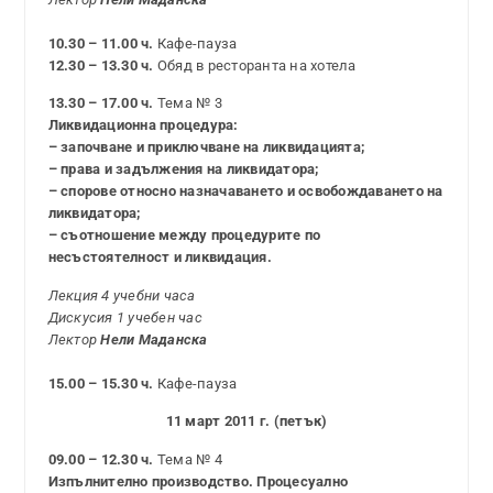
10.30 – 11.00 ч.
Кафе-пауза
12.30 – 13.30 ч.
Обяд в ресторанта на хотела
13.30 – 17.00 ч.
Тема № 3
Ликвидационна процедура:
– започване и приключване на ликвидацията;
– права и задължения на ликвидатора;
– спорове относно назначаването и освобождаването на
ликвидатора;
– съотношение между процедурите по
несъстоятелност и ликвидация.
Лекция 4 учебни часа
Дискусия 1 учебен час
Лектор
Нели Маданска
15.00 – 15.30 ч.
Кафе-пауза
11 март 2011 г. (петък)
09.00 – 12.30 ч.
Тема № 4
Изпълнително производство. Процесуално