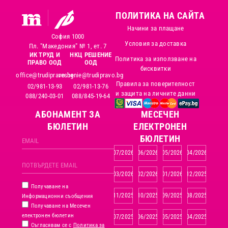
ПОЛИТИКА НА САЙТА
Начини за плащане
София 1000
Условия за доставка
Пл. "Македония" № 1, ет. 7
ИК ТРУД И
НКЦ РЕШЕНИЕ
Политика за използване на
ПРАВО ООД
ООД
бисквитки
office@trudipravo.bg
reshenie@trudipravo.bg
Правила за поверителност
02/981-13-93
02/981-13-76
и защита на личните данни
088/240-03-01
088/845-19-64
АБОНАМЕНТ ЗА
MЕСЕЧЕН
БЮЛЕТИН
ЕЛЕКТРОНЕН
БЮЛЕТИН
07/2026
06/2026
05/2026
04/2026
03/2026
02/2026
01/2026
12/2025
Получаване на
11/2025
10/2025
09/2025
08/2025
Информационни съобщения
Получаване на Месечен
електронен бюлетин
07/2025
06/2025
05/2025
04/2025
Съгласявам се с
Политика за