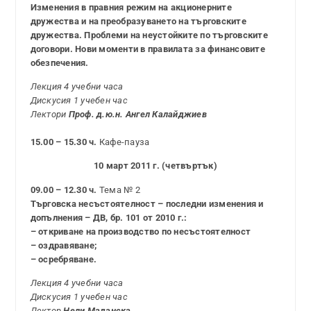
Изменения в правния режим на акционерните
дружества и на преобразуването на търговските
дружества. Проблеми на неустойките по търговските
договори. Нови моменти в правилата за финансовите
обезпечения.
Лекция 4 учебни часа
Дискусия 1 учебен час
Лектори
Проф. д.ю.н. Ангел Калайджиев
15.00 – 15.30 ч.
Кафе-пауза
10 март 2011 г. (четвъртък)
09.00 – 12.30 ч.
Тема № 2
Търговска несъстоятелност – последни изменения и
допълнения – ДВ, бр. 101 от 2010 г.:
– откриване на производство по несъстоятелност
– оздравяване;
– осребряване.
Лекция 4 учебни часа
Дискусия 1 учебен час
Лектор
Нели Маданска