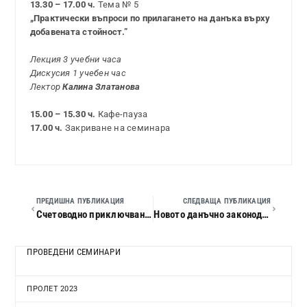
13.30 – 17.00 ч.
Тема № 5
„Практически въпроси по прилагането на данъка върху
добавената стойност.”
Лекция 3 учебни часа
Дискусия 1 учебен час
Лектор
Калина Златанова
15.00 – 15.30 ч.
Кафе-пауза
17.00 ч.
Закриване на семинара
ПРЕДИШНА ПУБЛИКАЦИЯ
СЛЕДВАЩА ПУБЛИКАЦИЯ
Счетоводно приключване на 2008 г. за бюджетните предприятия. Финансов одит. Новите моменти в данъчното законодателство през 2009 г.
Новото данъчно законодателство през 2009 г. Счетоводно приключване и данъчно облагане на 2008 г.
ПРОВЕДЕНИ СЕМИНАРИ
ПРОЛЕТ 2023