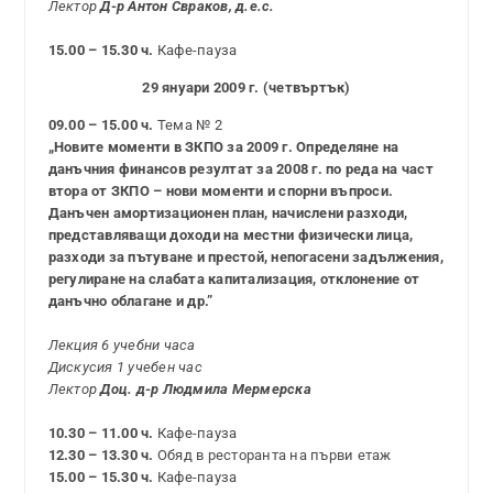
Лектор
Д-р Антон Свраков, д.е.с.
15.00 – 15.30 ч.
Кафе-пауза
29 януари 2009 г. (четвъртък)
09.00 – 15.00 ч.
Тема № 2
„Новите моменти в ЗКПО за 2009 г. Определяне на
данъчния финансов резултат за 2008 г. по реда на част
втора от ЗКПО – нови моменти и спорни въпроси.
Данъчен амортизационен план, начислени разходи,
представляващи доходи на местни физически лица,
разходи за пътуване и престой, непогасени задължения,
регулиране на слабата капитализация, отклонение от
данъчно облагане и др.”
Лекция 6 учебни часа
Дискусия 1 учебен час
Лектор
Доц. д-р Людмила Мермерска
10.30 – 11.00 ч.
Кафе-пауза
12.30 – 13.30 ч.
Обяд в ресторанта на първи етаж
15.00 – 15.30 ч.
Кафе-пауза