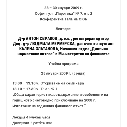
28 – 30 януари 2009 г.
София, ул. „Пиротска” № 7, ет. 2
Конферентна зала на СЮБ
Лектори:
Д-р АНТОН СВРАКОВ, д.е.с., регистриран одитор
Доц. д-р ЛЮДМИЛА МЕРМЕРСКА, данъчен консултант
КАЛИНА ЗЛАТАНОВА, Началник отдел „Данъчни
нормативни актове” в Министерство на финансите
Учебна програма
28 януари 2009 г. (сряда)
13.00 – 13.10 ч.
Откриване на семинара
13.10 – 17.30 ч.
Тема № 1
„Обща характеристика, съдържание и особености на
годишното счетоводно приключване на 2008 г.
Изготвяне на годишния финансов отчет.”
Лекция 4 учебни часа
Дискусия 1 учебен час