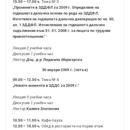
15.30 – 17.00 ч.
Тема № 3
„Промените в ЗДДФЛ за 2009 г. Определяне на
годишната данъчна основа по реда на ЗДДФЛ.
Изготвяне на годишната данъчна декларация по чл. 50,
ал. 1 ЗДДФЛ. Изчисляване на годишното данъчно
задължение към 31. 01. 2008 г. за лицата по трудови
правоотношения.”
Лекция 2 учебни часа
Дискусия 1 учебен час
Лектор
Доц. д-р Людмила Мермерска
30 януари 2009 г. (петък)
09.00 – 12.30 ч.
Тема № 4
„Новите моменти в ЗДДС за 2009 г.”
Лекция 3 учебни часа
Дискусия 1 учебен час
Лектор
Калина Златанова
10.30 – 11.00 ч.
Кафе-пауза
12.30 – 13.30 ч.
Обяд в ресторанта на първи етаж