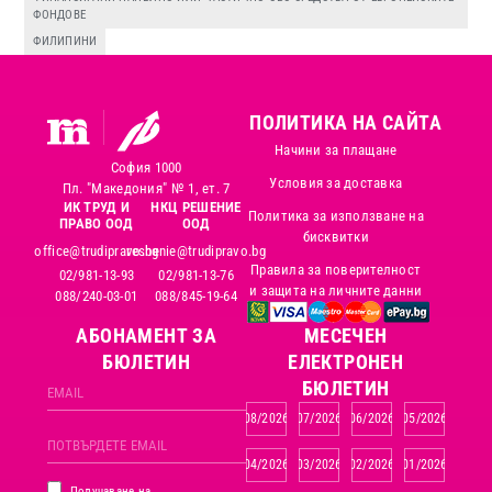
ФОНДОВЕ
ФИЛИПИНИ
ПОЛИТИКА НА САЙТА
Начини за плащане
София 1000
Условия за доставка
Пл. "Македония" № 1, ет. 7
ИК ТРУД И
НКЦ РЕШЕНИЕ
Политика за използване на
ПРАВО ООД
ООД
бисквитки
office@trudipravo.bg
reshenie@trudipravo.bg
Правила за поверителност
02/981-13-93
02/981-13-76
и защита на личните данни
088/240-03-01
088/845-19-64
АБОНАМЕНТ ЗА
MЕСЕЧЕН
БЮЛЕТИН
ЕЛЕКТРОНЕН
БЮЛЕТИН
08/2026
07/2026
06/2026
05/2026
04/2026
03/2026
02/2026
01/2026
Получаване на