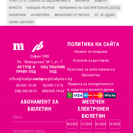
ЧЛЕН 212 ОТ ЗАКОНА ЗА ЗАДЪЛЖЕНИЯТА
ФИНАНСИ
ХАМБУРГ
ЮРИСТИ
ЧОВЕШКИ РЕСУРСИ
ФОРМИРАНЕ НА ОСИГУРИТЕЛНИЯ ДОХОД
ФИЛИПИНИ
ФОРМУЛЯРИ
ФИНАНСОВО ОТЧИТАНЕ
ЧЛ. 50 ЗДДФЛ
ЦАНКА ЦАНКОВА
ПОЛИТИКА НА САЙТА
Начини за плащане
София 1000
Условия за доставка
Пл. "Македония" № 1, ет. 7
ИК ТРУД И
НКЦ РЕШЕНИЕ
Политика за използване на
ПРАВО ООД
ООД
бисквитки
office@trudipravo.bg
reshenie@trudipravo.bg
Правила за поверителност
02/981-13-93
02/981-13-76
и защита на личните данни
088/240-03-01
088/845-19-64
АБОНАМЕНТ ЗА
MЕСЕЧЕН
БЮЛЕТИН
ЕЛЕКТРОНЕН
БЮЛЕТИН
08/2026
07/2026
06/2026
05/2026