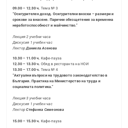
09.00 – 12.30 ч.
Тема № 3
“Осигурителен доход. Осигурителни вноски – размери и
срокове за внасяне. Парични обезщетения за временна
неработоспособност и майчинство.”
Лекция 2 учебни часа
Дискусия 1 учебен час
Лектор
Даниела Асенова
10.30 – 11.00 ч.
Кафе-пауза
12.30 – 13.30 ч.
Обяд в ресторанта на НОИ
13.30 – 17.00 ч.
Тема № 4
“Актуални въпроси на трудовото законодателство в
България. Практика на Министерство на труда и
социалната политика.”
Лекция 3 учебни часа
Дискусия 1 учебен час
Лектор
Стефанка Симеонова
15.00 – 15.30 ч.
Кафе-пауза