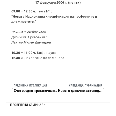
17 февруари 2006 г. (петък)
09.00 – 12.30 ч.
Тема № 5
“Новата Национална класификация на професиите и
длъжностите.”
Лекция 3 учебни часа
Дискусия 1 учебен час
Лектор
Милчо Димитров
10.30 – 11.00 ч.
Кафе-пауза
12.30 ч.
Закриване на семинара
ПРЕДИШНА ПУБЛИКАЦИЯ
СЛЕДВАЩА ПУБЛИКАЦИЯ
Счетоводно приключване на 2005 г. за бюджетните предприятия. Нови изисквания за 2006 г. Финансов контрол
Новото данъчно законодателство през 2006 г. Счетоводно приключване на 2005 г.
ПРОВЕДЕНИ СЕМИНАРИ