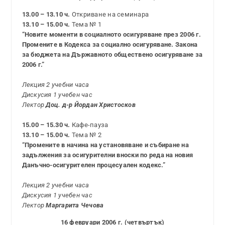
13.00 – 13.10 ч.
Откриване на семинара
13.10 – 15.00 ч.
Тема № 1
“Новите моменти в социалното осигуряване през 2006 г.
Промените в Кодекса за социално осигуряване. Закона
за бюджета на Държавното обществено осигуряване за
2006 г.”
Лекция 2 учебни часа
Дискусия 1 учебен час
Лектор
Доц. д-р Йордан Христосков
15.00 – 15.30 ч.
Кафе-пауза
13.10 – 15.00 ч.
Тема № 2
“Промените в начина на установяване и събиране на
задължения за осигурителни вноски по реда на новия
Данъчно-осигурителен процесуален кодекс.”
Лекция 2 учебни часа
Дискусия 1 учебен час
Лектор
Маргарита Чечова
16 февруари 2006 г. (четвъртък)