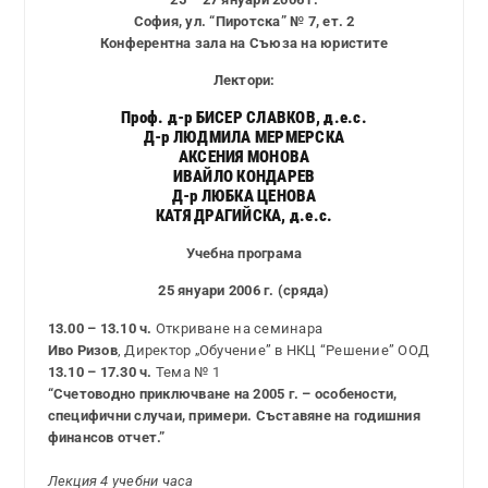
София, ул. “Пиротска” № 7, ет. 2
Конферентна зала на Съюза на юристите
Лектори:
Проф. д-р БИСЕР СЛАВКОВ, д.е.с.
Д-р ЛЮДМИЛА МЕРМЕРСКА
АКСЕНИЯ МОНОВА
ИВАЙЛО КОНДАРЕВ
Д-р ЛЮБКА ЦЕНОВА
КАТЯ ДРАГИЙСКА, д.е.с.
Учебна програма
25 януари 2006 г. (сряда)
13.00 – 13.10 ч.
Откриване на семинара
Иво Ризов
, Директор „Обучение” в НКЦ “Решение” ООД
13.10 – 17.30 ч.
Тема № 1
“Счетоводно приключване на 2005 г. – особености,
специфични случаи, примери. Съставяне на годишния
финансов отчет.”
Лекция 4 учебни часа