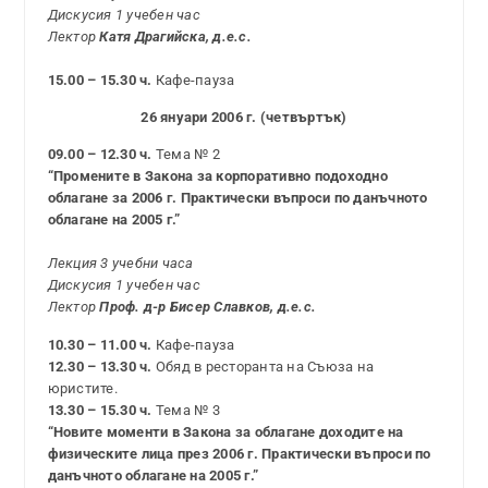
Дискусия 1 учебен час
Лектор
Катя Драгийска, д.е.с.
15.00 – 15.30 ч.
Кафе-пауза
26 януари 2006 г. (четвъртък)
09.00 – 12.30 ч.
Тема № 2
“Промените в Закона за корпоративно подоходно
облагане за 2006 г. Практически въпроси по данъчното
облагане на 2005 г.”
Лекция 3 учебни часа
Дискусия 1 учебен час
Лектор
Проф. д-р Бисер Славков, д.е.с.
10.30 – 11.00 ч.
Кафе-пауза
12.30 – 13.30 ч.
Обяд в ресторанта на Съюза на
юристите.
13.30 – 15.30 ч.
Тема № 3
“Новите моменти в Закона за облагане доходите на
физическите лица през 2006 г. Практически въпроси по
данъчното облагане на 2005 г.”