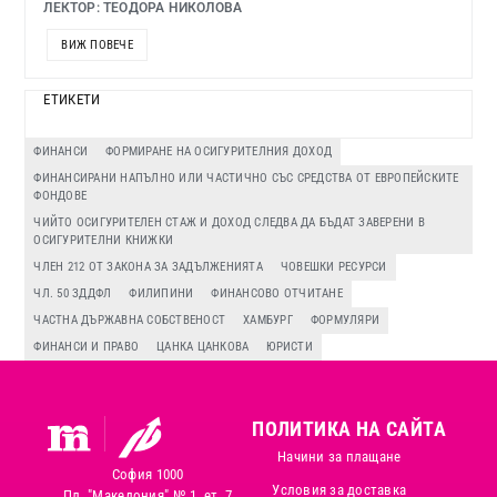
ЛЕКТОР: ТЕОДОРА НИКОЛОВА
ВИЖ ПОВЕЧЕ
ЕТИКЕТИ
ФИНАНСИ
ФОРМИРАНЕ НА ОСИГУРИТЕЛНИЯ ДОХОД
ФИНАНСИРАНИ НАПЪЛНО ИЛИ ЧАСТИЧНО СЪС СРЕДСТВА ОТ ЕВРОПЕЙСКИТЕ
ФОНДОВЕ
ЧИЙТО ОСИГУРИТЕЛЕН СТАЖ И ДОХОД СЛЕДВА ДА БЪДАТ ЗАВЕРЕНИ В
ОСИГУРИТЕЛНИ КНИЖКИ
ЧЛЕН 212 ОТ ЗАКОНА ЗА ЗАДЪЛЖЕНИЯТА
ЧОВЕШКИ РЕСУРСИ
ЧЛ. 50 ЗДДФЛ
ФИЛИПИНИ
ФИНАНСОВО ОТЧИТАНЕ
ЧАСТНА ДЪРЖАВНА СОБСТВЕНОСТ
ХАМБУРГ
ФОРМУЛЯРИ
ФИНАНСИ И ПРАВО
ЦАНКА ЦАНКОВА
ЮРИСТИ
ПОЛИТИКА НА САЙТА
Начини за плащане
София 1000
Условия за доставка
Пл. "Македония" № 1, ет. 7