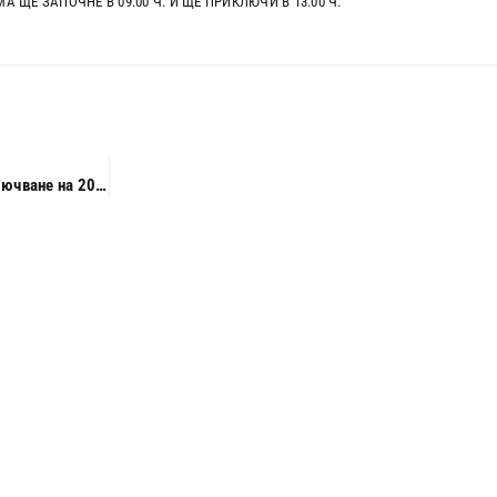
 ЩЕ ЗАПОЧНЕ В 09.00 Ч. И ЩЕ ПРИКЛЮЧИ В 13.00 Ч.
Учебен семинар – Данъчно облагане и счетоводно приключване на 2022 г.