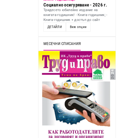
Социално осигуряване - 2026 г.
Тридесето юбилейно издание на
книгата-годишник! - Книга-годишник; -
Книга-годишник + достъп до сайт
ДЕТАЙЛИ
Виж опции
МЕСЕЧНИ СПИСАНИЯ