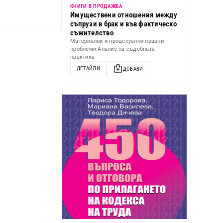
КНИГИ В ПРОДАЖБА
Имуществени отношения между
съпрузи в брак и във фактическо
съжителство
Материални и процесуални правни
проблеми Анализ на съдебната
практика
ДЕТАЙЛИ
ДОБАВИ