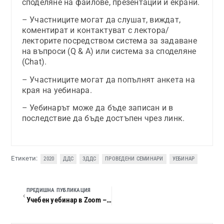
споделяне на файлове, презентации и екрани.
– Участниците могат да слушат, виждат,
коментират и контактуват с лектора/
лекторите посредством система за задаване
на въпроси (Q & A) или система за споделяне
(Chat).
– Участниците могат да попълнят анкета на
края на уебинара.
– Уебинарът може да бъде записан и в
последствие да бъде достъпен чрез линк.
Етикети:
2020
ДДС
ЗДДС
ПРОВЕДЕНИ СЕМИНАРИ
УЕБИНАР
ПРЕДИШНА ПУБЛИКАЦИЯ
Учебен уебинар в Zoom – Актуални въпроси на данъка върху доходите на физическите лица за 2020 г.