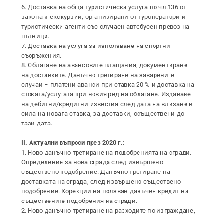
6. Доставка на обща туристическа услуга по чл.136 от
закона и екскурзии, организирани от туроператори и
туристически агенти със случаен автобусен превоз на
пътници.
7. Доставка на услуга за използване на спортни
съоръжения.
8. Облагане на авансовите плащания, документиране
на доставките. Данъчно третиране на заварените
случаи – платени аванси при ставка 20 % и доставка на
стоката/услугата при новия ред на облагане. Издаване
на дебитни/кредитни известия след дата на влизане в
сила на новата ставка, за доставки, осъществени до
тази дата.
II. Актуални въпроси през 2020 г.:
1. Ново данъчно третиране на подобренията на сгради.
Определение за нова сграда след извършено
съществено подобрение. Данъчно третиране на
доставката на сграда, след извършено съществено
подобрение. Корекции на ползван данъчен кредит на
съществените подобрения на сгради.
2. Ново данъчно третиране на разходите по изграждане,