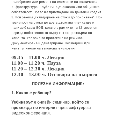
подобрение или ремонт на елементи на техническа
инфраструктура – публична държавна или общинска
собственост. Право на приспадане на данъчен кредит.
3. Нов режим „складиране на стоки до поискване“. При
транспорт на стоки до друга държава членка ще е
налице бъдещ ВОД, когато в рамките на 12-месечен
период собствеността върху тях се прехвърли на
клиента. Условия за прилагане на режима.
Документиране и деклариране. Последици при
неизпълнение на законовите условия.
09.35 – 11.00 ч. Лекция
11.00 – 11.20 ч. Пауза
11.20 – 12.30 ч. Лекция
12.30 – 13.00 ч.
Отговори на въпроси
ПОЛЕЗНА ИНФОРМАЦИЯ:
1. Какво е уебинар?
Уебинарът
е онлайн семинар
, който се
провежда по интернет
чрез
софтуер
за
видеоконференция.