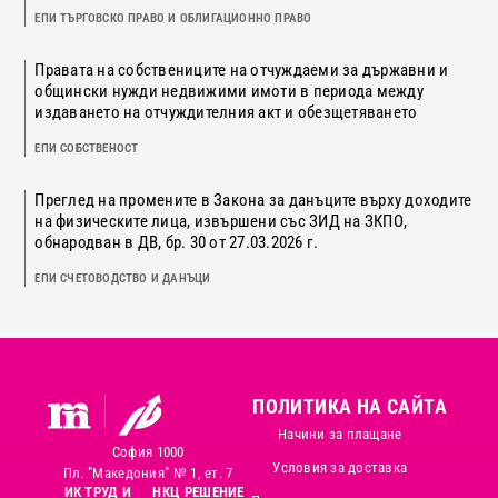
ЕПИ ТЪРГОВСКО ПРАВО И ОБЛИГАЦИОННО ПРАВО
Правата на собствениците на отчуждаеми за държавни и
общински нужди недвижими имоти в периода между
издаването на отчуждителния акт и обезщетяването
ЕПИ СОБСТВЕНОСТ
Преглед на промените в Закона за данъците върху доходите
на физическите лица, извършени със ЗИД на ЗКПО,
обнародван в ДВ, бр. 30 от 27.03.2026 г.
ЕПИ СЧЕТОВОДСТВО И ДАНЪЦИ
ПОЛИТИКА НА САЙТА
Начини за плащане
София 1000
Условия за доставка
Пл. "Македония" № 1, ет. 7
ИК ТРУД И
НКЦ РЕШЕНИЕ