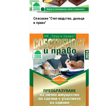
Списание "Счетоводство, данъци
и право"