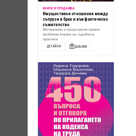
КНИГИ В ПРОДАЖБА
Имуществени отношения между
съпрузи в брак и във фактическо
съжителство
Материални и процесуални правни
проблеми Анализ на съдебната
практика
ДЕТАЙЛИ
ДОБАВИ