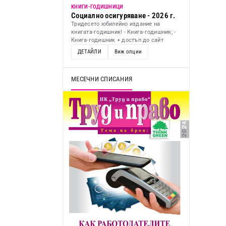
KНИГИ-ГОДИШНИЦИ
Социално осигуряване - 2026 г.
Тридесето юбилейно издание на
книгата-годишник! - Книга-годишник; -
Книга-годишник + достъп до сайт
ДЕТАЙЛИ
Виж опции
МЕСЕЧНИ СПИСАНИЯ