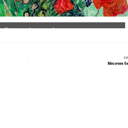
СЛ
Месечен б