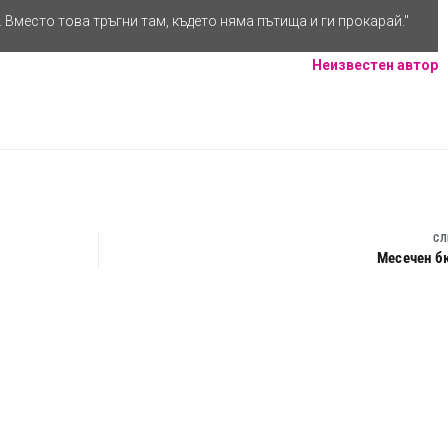
СЛ
Месечен б