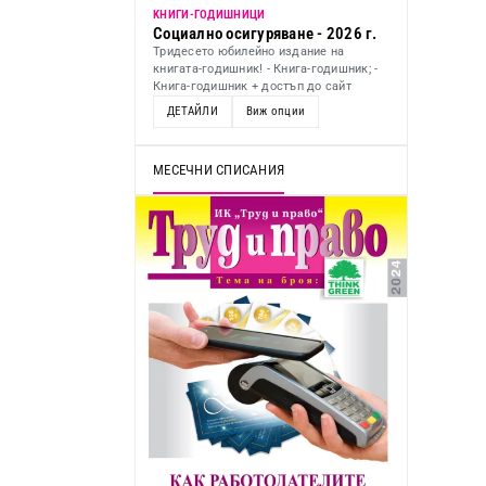
KНИГИ-ГОДИШНИЦИ
Социално осигуряване - 2026 г.
Тридесето юбилейно издание на
книгата-годишник! - Книга-годишник; -
Книга-годишник + достъп до сайт
ДЕТАЙЛИ
Виж опции
МЕСЕЧНИ СПИСАНИЯ