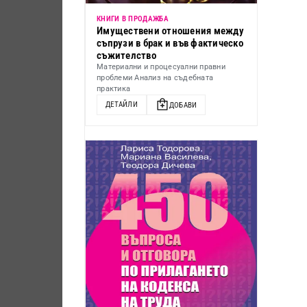
КНИГИ В ПРОДАЖБА
Имуществени отношения между
съпрузи в брак и във фактическо
съжителство
Материални и процесуални правни
проблеми Анализ на съдебната
практика
ДЕТАЙЛИ
ДОБАВИ