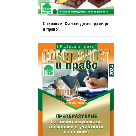
Списание "Счетоводство, данъци
и право"