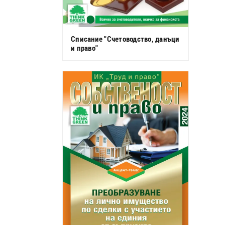
Списание "Счетоводство, данъци
и право"