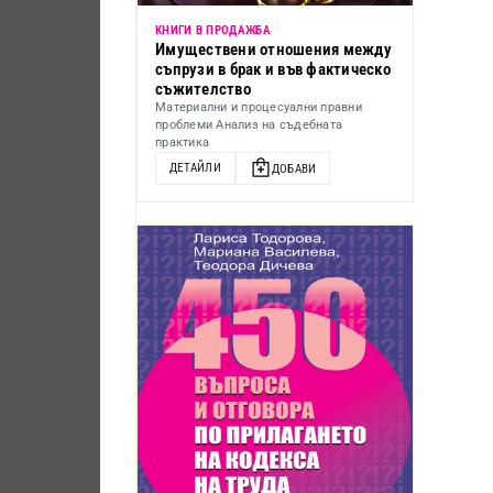
КНИГИ В ПРОДАЖБА
Имуществени отношения между
съпрузи в брак и във фактическо
съжителство
Материални и процесуални правни
проблеми Анализ на съдебната
практика
ДЕТАЙЛИ
ДОБАВИ