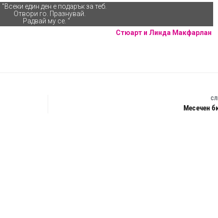
СЛ
Месечен б