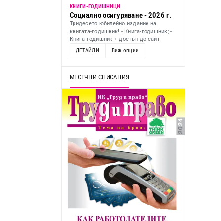
KНИГИ-ГОДИШНИЦИ
Социално осигуряване - 2026 г.
Тридесето юбилейно издание на
книгата-годишник! - Книга-годишник; -
Книга-годишник + достъп до сайт
ДЕТАЙЛИ
Виж опции
МЕСЕЧНИ СПИСАНИЯ