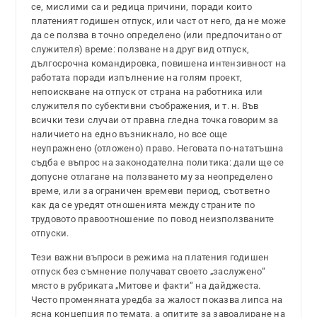
се, мислими са и редица причини, поради които
платеният годишен отпуск, или част от него, да не може
да се ползва в точно определено (или предпочитано от
служителя) време: ползване на друг вид отпуск,
дългосрочна командировка, повишена интензивност на
работата поради изпълнение на голям проект,
непоискване на отпуск от страна на работника или
служителя по субективни съображения, и т. н. Във
всички тези случаи от правна гледна точка говорим за
наличието на едно възникнало, но все още
неупражнено (отложено) право. Неговата по-нататъшна
съдба е въпрос на законодателна политика: дали ще се
допусне отлагане на ползването му за неопределено
време, или за ограничен времеви период, съответно
как да се уредят отношенията между страните по
трудовото правоотношение по повод неизползваните
отпуски.
Тези важни въпроси в режима на платения годишен
отпуск без съмнение получават своето „заслужено“
място в рубриката „Митове и факти“ на дайджеста.
Често променяната уредба за жалост показва липса на
ясна концепция по темата, а опитите за завоалиране на