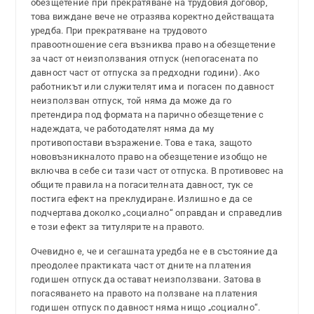
обезщетение при прекратяване на трудовия договор,
това виждане вече не отразява коректно действащата
уредба. При прекратяване на трудовото
правоотношение сега възниква право на обезщетение
за част от неизползвания отпуск (непогасената по
давност част от отпуска за предходни години). Ако
работникът или служителят има и погасен по давност
неизползван отпуск, той няма да може да го
претендира под формата на парично обезщетение с
надеждата, че работодателят няма да му
противопостави възражение. Това е така, защото
нововъзникналото право на обезщетение изобщо не
включва в себе си тази част от отпуска. В противовес на
общите правила на погасителната давност, тук се
постига ефект на преклудиране. Излишно е да се
подчертава доколко „социално“ оправдан и справедлив
е този ефект за титулярите на правото.
Очевидно е, че и сегашната уредба не е в състояние да
преодолее практиката част от дните на платения
годишен отпуск да остават неизползвани. Затова в
погасяването на правото на ползване на платения
годишен отпуск по давност няма нищо „социално“.