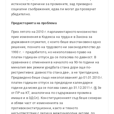
истинските причини за промените, зад привидно
социални съображения, едва ли могат да прозвучат
убедително.
Предисторията на проблема
През лятото на 2010 г. парламентарното мнозинство
прие изменения в Кодекса на труда и в Закона за
държавния служител, с които беше възстановено едно
решение, познато на трудовото ни законодателство до
1993 г. – придобитото, но неизползвано право на
платен годишен отпуск да се погасява по давност. В
сравнение с отменения в началото на 90-те години на
миналия век режим уредбата стана дори още по-
рестриктивна: давността стана две-, а не тригодишна.
Предвидено беше също неизползваният до 01.01.2010 г.
платен годишен отпуск за предходни календарни
години да може да се ползва само до 31.12.2011 г. (§ 3е
от ПР на КТ; аналогична по съдържание промяна
имаше и в ЗДСл). Конституционният съд беше сезиран
и обяви част от измененията за
противоконституционни, както и тяхното
несъответствие с редица международни актове, по