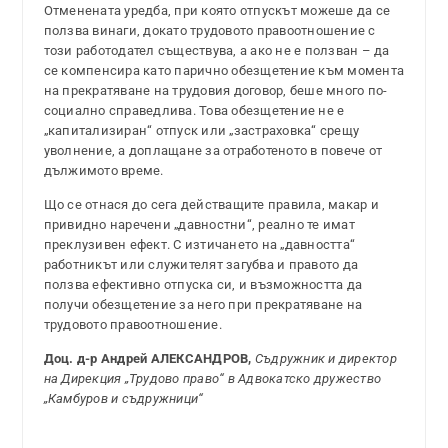
Отменената уредба, при която отпускът можеше да се
ползва винаги, докато трудовото правоотношение с
този работодател съществува, а ако не е ползван – да
се компенсира като парично обезщетение към момента
на прекратяване на трудовия договор, беше много по-
социално справедлива. Това обезщетение не е
„капитализиран“ отпуск или „застраховка“ срещу
уволнение, а доплащане за отработеното в повече от
дължимото време.
Що се отнася до сега действащите правила, макар и
привидно наречени „давностни“, реално те имат
преклузивен ефект. С изтичането на „давността“
работникът или служителят загубва и правото да
ползва ефективно отпуска си, и възможността да
получи обезщетение за него при прекратяване на
трудовото правоотношение.
Доц. д-р Андрей АЛЕКСАНДРОВ,
Съдружник и директор
на Дирекция „Трудово право“ в Адвокатско дружество
„Камбуров и съдружници“