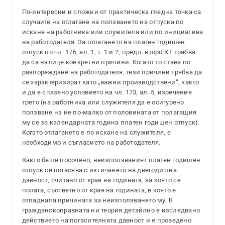
По-интересни и сложни от практическа гледна точка са
случаите на отлагане на ползването на отпуска по
искане на работника или служителя или по инициатива
на работодателя. За отлагането на платен годишен
отпуск по чл. 176, ал. 1, т. 1 и 2, предл. второ КТ трябва
да са налице конкретни причини. Когато то става по
разпореждане на работодателя, тези причини трябва да
се характеризират като „важни производствени“, както
и да е спазено условието на чл. 173, ал. 5, изречение
трето (на работника или служителя да е осигурено
ползване на не по-малко от половината от полагащия
му се за календарната година платен годишен отпуск).
Когато отлагането е по искане на служителя, е
необходимо и съгласието на работодателя.
Както беше посочено, неизползваният платен годишен
отпуск се погасява с изтичането на двегодишна
давност, считано от края на годината, за която се
полага, съответно от края на годината, в която е
отпаднала причината за неизползването му. В
гражданскоправната ни теория детайлно е изследвано
действието на погасителната давност и е проведено