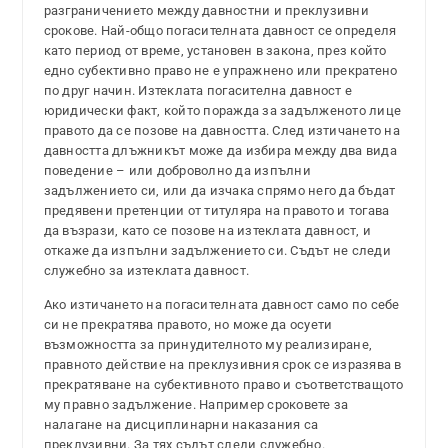
разграничението между давностни и преклузивни
срокове. Най-общо погасителната давност се определя
като период от време, установен в закона, през който
едно субективно право не е упражнено или прекратено
по друг начин. Изтеклата погасителна давност е
юридически факт, който поражда за задълженото лице
правото да се позове на давността. След изтичането на
давността длъжникът може да избира между два вида
поведение – или доброволно да изпълни
задължението си, или да изчака спрямо него да бъдат
предявени претенции от титуляра на правото и тогава
да възрази, като се позове на изтеклата давност, и
откаже да изпълни задължението си. Съдът не следи
служебно за изтеклата давност.
Ако изтичането на погасителната давност само по себе
си не прекратява правото, но може да осуети
възможността за принудителното му реализиране,
правното действие на преклузивния срок се изразява в
прекратяване на субективното право и съответстващото
му правно задължение. Например сроковете за
налагане на дисциплинарни наказания са
преклузивни. За тях съдът следи служебно.