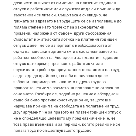
доза истина и част от смисъла на платения годишен
отпуск е работникът или служителят да си почине и да
възстанови силите си. Също така е очевидно, че
грижата за здравето на трудещите се се използваше до
голяма степен като претекст за законодателни
промени, наложени от съвсем други съображения.
Смисълът и житейската логика на платения годишен
отпуск далеч не се изчерпват с необходимостта от
отдих на човешкия организъм и възстановяването на
работоспособността. Ако идеята за платения годишен
отпуск като време, през което работникът или
служителят трябва да преустанови полагането на труд,
се доведе до крайност, това би означавало да се
забрани например встъпването в друго трудово
правоотношение за времето на ползване на отпуск по
основното. Разбира се, подобно решение е абсурдно и
също би било противоконституционно, защото ще
нарушава принципа на свободата на полагане на труд.
Друг аргумент, че за правото на платен годишен отпуск
не е определящо целевото му предназначение, е, че
това право възниква и за периоди, когато реално не се
полага труд по съществуващото трудово