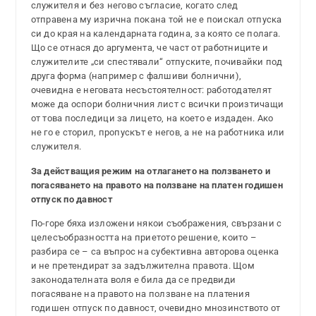
служителя и без негово съгласие, когато след
отправена му изрична покана той не е поискал отпуска
си до края на календарната година, за която се полага.
Що се отнася до аргумента, че част от работниците и
служителите „си спестявали“ отпуските, почивайки под
друга форма (например с фалшиви болнични),
очевидна е неговата несъстоятелност: работодателят
може да оспори болничния лист с всички произтичащи
от това последици за лицето, на което е издаден. Ако
не го е сторил, пропускът е негов, а не на работника или
служителя.
За действащия режим на отлагането на ползването и
погасяването на правото на ползване на платен годишен
отпуск по давност
По-горе бяха изложени някои съображения, свързани с
целесъобразността на приетото решение, които –
разбира се – са въпрос на субективна авторова оценка
и не претендират за задължителна правота. Щом
законодателната воля е била да се предвиди
погасяване на правото на ползване на платения
годишен отпуск по давност, очевидно мнозинството от