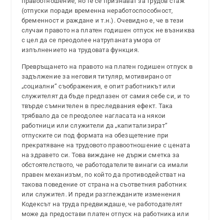
правоотношение, но те се признават за трудов стаж
(отпуски поради временна неработоспособност,
бременност и раждане и т.н.). Очевидно е, че в тези
случаи правото на платен годишен отпуск не възниква
с цел да се преодолее натрупаната умора от
изпълнението на трудовата функция.
Превръщането на правото на платен годишен отпуск в
задължение за неговия титуляр, мотивирано от
„социални“ съображения, е опит работникът или
служителят да бъде предпазен от самия себе си, и то
твърде съмнителен в преследвания ефект. Така
трябвало да се преодолее нагласата на някои
работници или служители да „капитализират“
отпуските си под формата на обезщетение при
прекратяване на трудовото правоотношение с цената
на здравето си. Това виждане не държи сметка за
обстоятелството, че работодателите винаги са имали
правен механизъм, по който да противодействат на
такова поведение от страна на съответния работник
или служител. И преди разглежданите изменения
Кодексът на труда предвиждаше, че работодателят
може да предостави платен отпуск на работника или