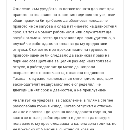
Отнесени към уредбата на погасителната давност при
правото на ползване на платения годишен отпуск, тези
общи правила би трябвало да обосноват извода, че
правото не се загубва и след изтичането на давностния
срок. От този момент работникът или служителят ще
загуби възможността да го реализира принудително, в
случай че работодателят отказва да му предостави
отпуска. Съответно при прекратяване на трудовото
правоотношение би следвало да възниква право на
парично обезщетение за целия размер неизползван
отпуск, а работодателят да може да направи
възражение относно частта, погасена по давност.
Такова тълкуване изглежда напълно приемливо, щом
законодателят недвусмислено е определил, че
двегодишният срок е давностен, а не преклузивен.
Анализът на уредбата, за съжаление, в голяма степен
разколебава горния извод. Когато отпускът е отложен
или не е ползван до края на календарната година, за
която се отнася, работодателят е длъжен да осигури
ползването му през следващата календарна година, но
не по-късно от 6 месеца, считано от края на