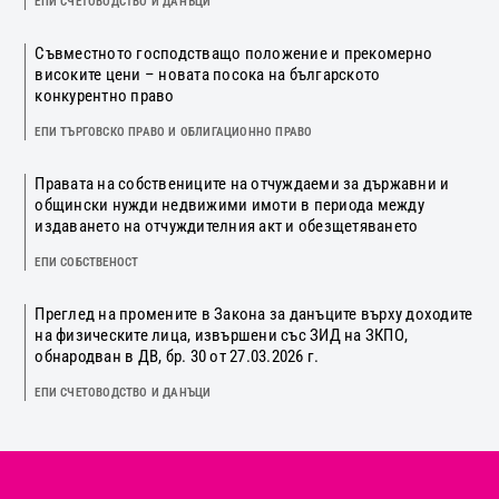
ЕПИ СЧЕТОВОДСТВО И ДАНЪЦИ
Съвместното господстващо положение и прекомерно
високите цени – новата посока на българското
конкурентно право
ЕПИ ТЪРГОВСКО ПРАВО И ОБЛИГАЦИОННО ПРАВО
Правата на собствениците на отчуждаеми за държавни и
общински нужди недвижими имоти в периода между
издаването на отчуждителния акт и обезщетяването
ЕПИ СОБСТВЕНОСТ
Преглед на промените в Закона за данъците върху доходите
на физическите лица, извършени със ЗИД на ЗКПО,
обнародван в ДВ, бр. 30 от 27.03.2026 г.
ЕПИ СЧЕТОВОДСТВО И ДАНЪЦИ