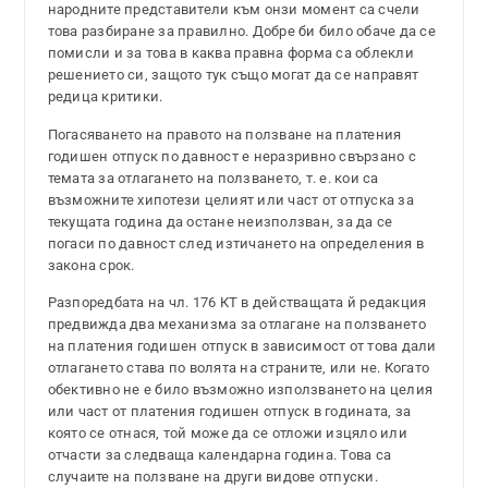
народните представители към онзи момент са счели
това разбиране за правилно. Добре би било обаче да се
помисли и за това в каква правна форма са облекли
решението си, защото тук също могат да се направят
редица критики.
Погасяването на правото на ползване на платения
годишен отпуск по давност е неразривно свързано с
темата за отлагането на ползването, т. е. кои са
възможните хипотези целият или част от отпуска за
текущата година да остане неизползван, за да се
погаси по давност след изтичането на определения в
закона срок.
Разпоредбата на чл. 176 КТ в действащата й редакция
предвижда два механизма за отлагане на ползването
на платения годишен отпуск в зависимост от това дали
отлагането става по волята на страните, или не. Когато
обективно не е било възможно използването на целия
или част от платения годишен отпуск в годината, за
която се отнася, той може да се отложи изцяло или
отчасти за следваща календарна година. Това са
случаите на ползване на други видове отпуски.