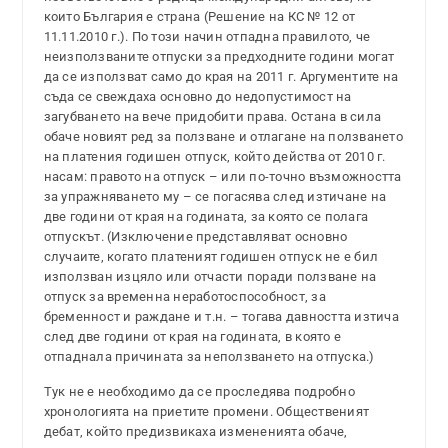
които България е страна (Решение на КС № 12 от
11.11.2010 г.). По този начин отпадна правилото, че
неизползваните отпуски за предходните години могат
да се използват само до края на 2011 г. Аргументите на
съда се свеждаха основно до недопустимост на
загубването на вече придобити права. Остана в сила
обаче новият ред за ползване и отлагане на ползването
на платения годишен отпуск, който действа от 2010 г.
насам: правото на отпуск – или по-точно възможността
за упражняването му – се погасява след изтичане на
две години от края на годината, за която се полага
отпускът. (Изключение представляват основно
случаите, когато платеният годишен отпуск не е бил
използван изцяло или отчасти поради ползване на
отпуск за временна неработоспособност, за
бременност и раждане и т.н. – тогава давността изтича
след две години от края на годината, в която е
отпаднала причината за неползването на отпуска.)
Тук не е необходимо да се проследява подробно
хронологията на приетите промени. Общественият
дебат, който предизвикаха измененията обаче,