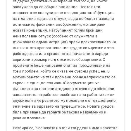
съдържа достатъчно интересни въпроси, на които
заслужава да се обърне внимание. Често пъти
откровено се спекулираше със „социалната“ функция
на платения годишен отпуск, за да не бъдат назовани
истинските, фискални съображения, мотивирали
новата концепция. Натрупаният голям брой дни
неизползван отпуск (особено от служители в
държавната администрация) прави прекратяването на
съответното правоотношение трудно осъществимо за
работодателя или органа по назначаването заради
сериозния размер на дължимото обезщетение. С
промените беше направен опит за преодоляване на
този проблем, който се оказа не съвсем успешен. В
мотивирането на тези промени обаче непрекъснато се
търсеше една „по-социална“ аргументация: че
функцията на платения годишен отпуск е да обезпечи
запазването на работоспособността на работника или
служителя и че реалното му ползване е от съществено
значение за здравето на трудещите се. Новата уредба
била призвана да гарантира такова навременно и
реално ползване.
Разбира се, в основата на тези твърдения има известна