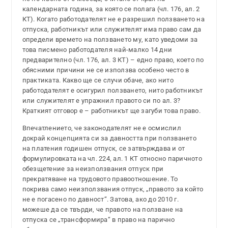
календарната година, за която се полага (чл. 176, ал. 2
КТ). Когато работодателят не е разрешил ползването на
отпуска, работникът или служителят има право сам да
определи времето на ползването му, като уведоми за
това писмено работодателя най-малко 14 дни
предварително (чл. 176, ал. 3 КТ) – едно право, което по
обясними причини не се използва особено често в
практиката. Какво ще се случи обаче, ако нито
работодателят е осигурил ползването, нито работникът
или служителят е упражнил правото си по ал. 3?
Краткият отговор е – работникът ще загуби това право.
Впечатлението, че законодателят не е осмислил
докрай концепцията си за давността при ползването
на платения годишен отпуск, се затвърждава и от
формулировката на чл. 224, ал. 1 КТ относно паричното
обезщетение за неизползвания отпуск при
прекратяване на трудовото правоотношение. То
покрива само неизползвания отпуск, „правото за който
не е погасено по давност“. Затова, ако до 2010 г.
можеше да се твърди, че правото на ползване на
отпуска се „трансформира“ в право на парично