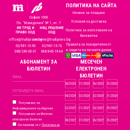
ПОЛИТИКА НА САЙТА
Начини за плащане
София 1000
Условия за доставка
Пл. "Македония" № 1, ет. 7
ИК ТРУД И
НКЦ РЕШЕНИЕ
Политика за използване на
ПРАВО ООД
ООД
бисквитки
office@trudipravo.bg
reshenie@trudipravo.bg
Правила за поверителност
02/981-13-93
02/981-13-76
и защита на личните данни
088/240-03-01
088/845-19-64
АБОНАМЕНТ ЗА
MЕСЕЧЕН
БЮЛЕТИН
ЕЛЕКТРОНЕН
БЮЛЕТИН
08/2026
07/2026
06/2026
05/2026
04/2026
03/2026
02/2026
01/2026
Получаване на
12/2025
11/2025
10/2025
09/2025
Информационни съобщения
Получаване на Месечен
електронен бюлетин
08/2025
07/2025
06/2025
05/2025
Съгласявам се с
Политика за