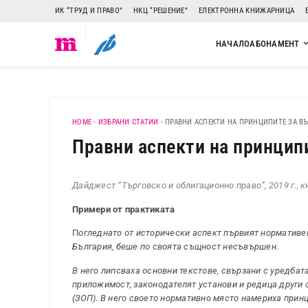
ИК “ТРУД И ПРАВО”
НКЦ “РЕШЕНИЕ”
ЕЛЕКТРОННА КНИЖАРНИЦА
НАЧАЛО
АБОНАМЕНТ
HOME
-
ИЗБРАНИ СТАТИИ
-
ПРАВНИ АСПЕКТИ НА ПРИНЦИПИТЕ ЗА В
Правни аспекти на принцип
Дайджест “Търговско и облигационно право”, 2019 г., к
Примери от практиката
П
огледнато от исторически аспект първият нормативе
България, беше по своята същност несъвършен.
В него липсваха основни текстове, свързани с уредбат
приложимост, законодателят установи и редица други с
(ЗОП). В него своето нормативно място намериха прин