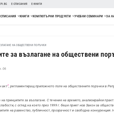
EPI.BG
Е-СПИСАНИЯ
Е-КНИГИ
СПИСАНИЯ
КНИГИ
КОМПЮТЪРНИ ПРОДУКТИ
УЧЕБНИ СЕМИНАРИ
ЗА Н
ЪЗЛАГАНЕ НА ОБЩЕСТВЕНИ ПОРЪЧКИ
ите за възлагане на обществени пор
н. 06
1
н акт
, регламентиращ приложното поле на обществените поръчки в Реп
а на принципите за възлагане. С течение на времето, анализирайки прак
лабости, с оглед на което през 1999 г. беше приет нов Закон за общест
ципите на равенство, публичност, прозрачност и свободна конкуренция.