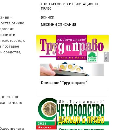
ЕПИ ТЪРГОВСКО И ОБЛИГАЦИОННО
ПРАВО
ктиви –
ВСИЧКИ
мостта отново
МЕСЕЧНИ СПИСАНИЯ
дателят
ичните и
текстовете, с
е поставен
и средства,
Списание "Труд и право"
агането на
ски по-често
обществената