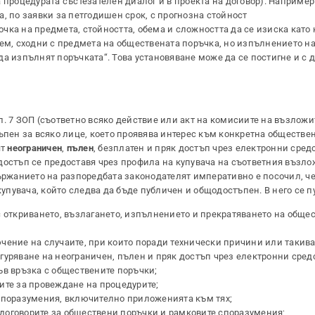
 процедурата състезателен диалог и в проекта на договор). Например
, по заявки за петгодишен срок, с прогнозна стойност
точка на предмета, стойността, обема и сложността да се изиска като
бем, сходни с предмета на обществената поръчка, но изпълнението на
а изпълнят поръчката“. Това установяване може да се постигне и с д
л. 7 ЗОП (съответно всяко действие или акт на комисиите на възложи
ъпен за всяко лице, което проявява интерес към конкретна обществе
ят
неограничен
,
пълен
, безплатен и пряк достъп чрез електронни сред
достъп се предоставя чрез профила на купувача на съответния възлож
държанието на разпоредбата законодателят императивно е посочил, ч
пувача, който следва да бъде публичен и общодостъпен. В него се п
с откриването, възлагането, изпълнението и прекратяването на обще
чение на случаите, при които поради технически причини или такива
уряване на неограничен, пълен и пряк достъп чрез електронни сред
ъв връзка с обществените поръчки;
ите за провеждане на процедурите;
споразумения, включително приложенията към тях;
договорите за обществени поръчки и рамковите споразумения;