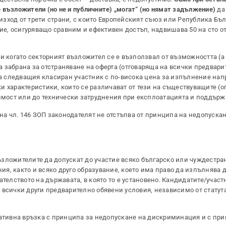
те възложители (но не и публичните) „могат“ (но нямат задължение)
да
роизход от трети страни, с които Европейският съюз или Република Бъ
е, осигуряващо сравним и ефективен достъп, надвишава 50 на сто о
и когато секторният възложител се е възползвал от възможността (а
ва забрана за отстраняване на оферта (отговаряща на всички предвар
 на следващия класиран участник с по-висока цена за изпълнение нап
 характеристики, които се различават от тези на съществуващите (о
тимост или до технически затруднения при експлоатацията и поддърж
 на чл. 146 ЗОП законодателят не отстъпва от принципа на недопуска
зложителите да допускат до участие всяко българско или чуждестра
я, както и всяко друго образувание, което има право да изпълнява 
ателството на държавата, в която то е установено. Кандидатите/учас
на всички други предварително обявени условия, независимо от статут
лативна връзка с принципа за недопускане на дискриминация и с при