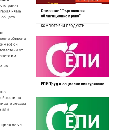
 отстранят
Списание "Търговско и
лгария няма
облигационно право"
т общата
КОМПЮТЪРНИ ПРОДУКТИ
 не
ително обявени
ример) би
повестени от
ането им.
не на
ЕПИ Труд и социално осигуряване
нно
дейности по
тниците следва
а или
нципа по чл.