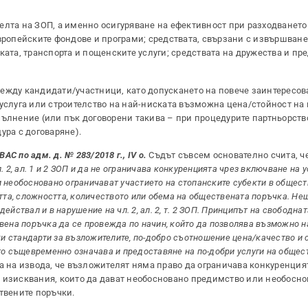
елта на ЗОП, а именно осигуряване на ефективност при разходването 
вропейските фондове и програми; средствата, свързани с извършване
ката, транспорта и пощенските услуги; средствата на дружества и пр
между кандидати/участници, като допускането на повече заинтересо
 услуга или строителство на най-ниската възможна цена/стойност на
пълнение (или пък договорени такива – при процедурите партньорств
ура с договаряне).
ВАС по адм. д. № 283/2018 г., IV о.
Съдът съвсем основателно счита, ч
 2, ал. 1 и 2 ЗОП и да не ограничава конкуренцията чрез включване на 
 необосновано ограничават участието на стопанските субекти в общест
тта, сложността, количеството или обема на обществената поръчка. Нещ
йствал и в нарушение на чл. 2, ал. 2, т. 2 ЗОП. Принципът на свободна
вена поръчка да се провежда по начин, който да позволява възможно 
оки стандарти за възложителите, по-добро съотношение цена/качество и
то същевременно означава и предоставяне на по-добри услуги на общест
ка на извода, че възложителят няма право да ограничава конкуренци
 изисквания, които да дават необосновано предимство или необосно
твените поръчки.