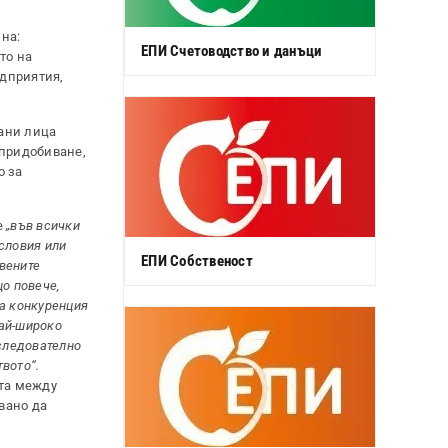
на:
ЕПИ Счетоводство и данъци
то на
едприятия,
вани лица
 придобиване,
о за
е
„във всички
условия или
ЕПИ Собственост
вените
о повече,
та конкуренция
най-широко
 следователно
вото“.
ята между
вано да