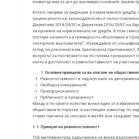
коментар има за цел да анализира основните правни п
Когато говорим за редакции в нормативната уредба,
националното ни законодателство е силно повлияно и
Директива 2014/24/ЕС и Директива 2014/25/ЕС на Евр
за промяна на нормативната ни уредба. В този смисъ
постави началото на привидно по-обоснована и проз
2
секторните възложители
. Изхождайки от специфика
оглед по-улеснената им практическа приложимост, 
въпросът за постигането на по-голяма прозрачност 
както и достъпност и равнопоставеност на участницит
Основни принципи за възлагане на обществените
Равнопоставеност и недопускане на дискримина
Свободна конкуренция;
Пропорционалност;
Публичност и прозрачност.
Макар и по своето естество всеки един от изброенит
обществените поръчки, в настоящия коментар по-зад
стават причина за сигнали и жалби или създават пр
1.1. Принцип на равнопоставеност
Той имплементира задължение на всеки възложител 