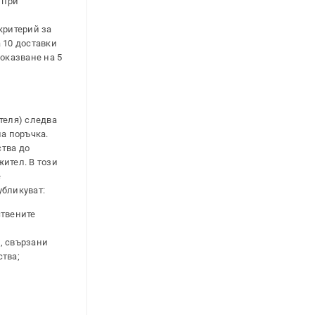
 при
 критерий за
 10 доставки
оказване на 5
теля) следва
на поръчка.
ства до
ител. В този
е
убликуват:
ствените
, свързани
ства;