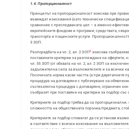
1.4. Пропорционалност
Принципът на пропорционалност изисква при провеж
въвеждат изисквания (като технически спецификации
сравнение с преследваната цел – а именно ефективн
европейските фондове и програми; средствата, свърз
транспорта и пощенските услуги. Пропорционалността к
3 ЗОП.
5
Разпоредбата на чл. 2, ал. 2 ЗОП
изисква съобразяван
поставените критерии за разглеждане на офертите, н
чл. 55 ЗОП (от обхвата на чл. 2, ал. 2 ЗОП са изключ
задължителна сила за възложителите и за всички кан
Посочената норма касае частта (а при двуетапните п
процедура на договаряне с публикуване на обявление
състезателна процедура с договаряне, ограничен кон
съобразят при поставяне на критерии за подбор със 
Критериите за подбор трябва да са пропорционални,
сложността на обществената поръчка/предмета, стой
Критериите за подбор спомагат да се установи възм
в съответствие с всички изисквания на възложител