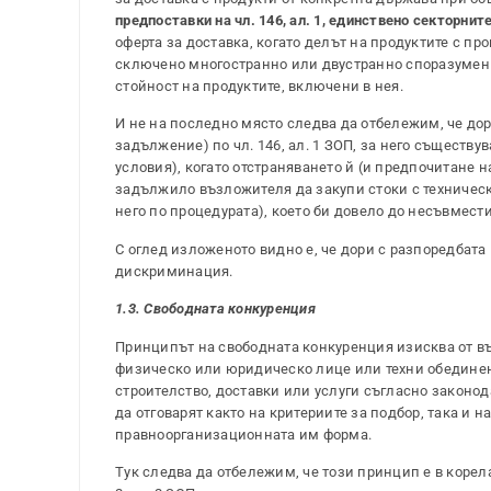
предпоставки на чл. 146, ал. 1, единствено секторни
оферта за доставка, когато делът на продуктите с п
сключено многостранно или двустранно споразумени
стойност на продуктите, включени в нея.
И не на последно място следва да отбележим, че дор
задължение) по чл. 146, ал. 1 ЗОП, за него съществу
условия), когато отстраняването й (и предпочитане
задължило възложителя да закупи стоки с технически
него по процедурата), което би довело до несъвмес
С оглед изложеното видно е, че дори с разпоредбата
дискриминация.
1.3. Свободната конкуренция
Принципът на свободната конкуренция изисква от въ
физическо или юридическо лице или техни обединени
строителство, доставки или услуги съгласно законод
да отговарят както на критериите за подбор, така и 
правноорганизационната им форма.
Тук следва да отбележим, че този принцип е в коре