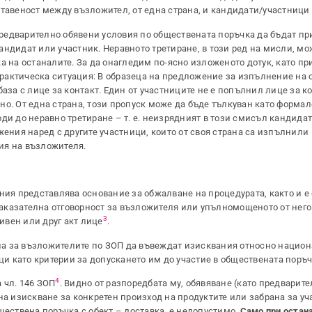
тавеност между възложител, от една страна, и кандидати/участници о
редварително обявени условия по обществената поръчка да бъдат пр
ндидат или участник. Неравното третиране, в този ред на мисли, мо
а на останалите. За да онагледим по-ясно изложеното дотук, като пр
рактическа ситуация: В образеца на предложение за изпълнение на
аза с лице за контакт. Един от участниците не е попълнил лице за ко
о. От една страна, този пропуск може да бъде тълкуван като формале
ди до неравно третиране – т. е. неизрядният в този смисъл кандидат
жения наред с другите участници, които от своя страна са изпълнили
ия на възложителя.
я представлява основание за обжалване на процедурата, както и е
аказателна отговорност за възложителя или упълномощеното от него
3
ивен или друг акт лице
.
а за възложителите по ЗОП да въвеждат изисквания относно нацио
 като критерии за допускането им до участие в обществената поръч
4
 чл. 146 ЗОП
. Видно от разпоредбата му, обявяване (като предварит
на изискване за конкретен произход на продуктите или забрана за уч
ществена поръчка с обект – доставка, е недопустимо.
Само при остан