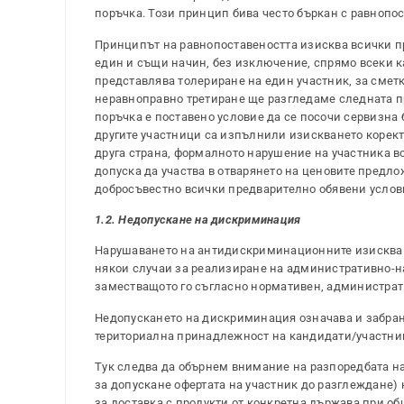
поръчка. Този принцип бива често бъркан с равнопос
Принципът на равнопоставеността изисква всички п
един и същи начин, без изключение, спрямо всеки ка
представлява толериране на един участник, за сметк
неравноправно третиране ще разгледаме следната п
поръчка е поставено условие да се посочи сервизна б
другите участници са изпълнили изискването коректн
друга страна, формалното нарушение на участника во
допуска да участва в отварянето на ценовите предло
добросъвестно всички предварително обявени услов
1.2. Недопускане на дискриминация
Нарушаването на антидискриминационните изисквани
някои случаи за реализиране на административно-н
заместващото го съгласно нормативен, администрат
Недопускането на дискриминация означава и забран
териториална принадлежност на кандидати/участници
Тук следва да обърнем внимание на разпоредбата на
за допускане офертата на участник до разглеждане) 
за доставка с продукти от конкретна държава при об