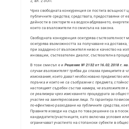
2, ал. 2 ЗОП.
Чрез свободната конкуренция се постига всъщност ц
публичните средства; средствата, предоставяни от е
дейности в секторите на водоснабдяването, енергети
които са възложители по смисъла на закона.
Свободната конкуренция осигурява състезателност 
осигурява възможността за получаване на доставка,
при зададено от възложителя ниво и качество на из
иновации, състезателен диалог, състезателна процед
В този смисъл е и
Решение № 2132 от 16.02.2018 г. на 
случаи възложителят трябва да спазва принципите в чл.
изисквания, които дават необосновано предимство или
поръчка и които не са съобразени с предмета, стойнос
настоящият съдебен състав намира, че възложителя е де
се реализира чрез изискването процедурата за общест
участие на заинтересовани лица. То гарантира по-вис
по-ефективно разходване на публичните средства, кое
Правните изводи на съда по това решение са в посо
кандидатите/участниците, като включва условия или
ограничават участието на стопански субекти в общес