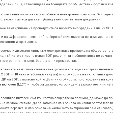
ределени лица; становищата на Агенцията по обществени поръчки във
обществена поръчка се обособяват в електронна преписка. От същес
установи към коя дата са публикувани съответните документи.
не за откриване на процедурите са нормативно уредени в чл. 99 ЗОП
) и на „Официален вестник“ на Европейския съюз са организирани в 
безплатен и пряк достъп.
 посочва и директен линк към електронната преписка на общественат
, тъй като съгласно новия ЗОП решенията и обявленията не са част
я неограничен, пълен, безплатен и пряк достъп.
явленията на възложителя е санкционирано с административно-нака
. 2 ЗОП –
10 на сто
(абсолютна сума) от стойността на сключения дого
от ДР на ЗОП, съгласно който „Всички стойности, по отношение на коит
з включен
ДДС“) – глоба за физическото лице – възложител, или нег
 проявява интерес към конкретна обществена поръчка, да може да п
 на възложителите. Да се запознае въз основа на какви обстоятелств
ената поръчка, и въз основа на какви мотиви/причини се е стигнало 