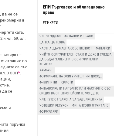
ЕПИ Търговско и облигационно
право
 да не се
прекомерни в
ЕТИКЕТИ
т
нергетиката,
ЧЛ. 50 ЗДДФЛ
ФИНАНСИ И ПРАВО
и чл. 59, ал.
ЦАНКА ЦАНКОВА
ЧАСТНА ДЪРЖАВНА СОБСТВЕНОСТ
ФИНАНСИ
ЧИЙТО ОСИГУРИТЕЛЕН СТАЖ И ДОХОД СЛЕДВА
е визират –
ДА БЪДАТ ЗАВЕРЕНИ В ОСИГУРИТЕЛНИ
о състояние по
КНИЖКИ
ледните са със
ХАМБУРГ
6
ал. 3 ЗОП
.
ФОРМИРАНЕ НА ОСИГУРИТЕЛНИЯ ДОХОД
вации,
ФИЛИПИНИ
ЮРИСТИ
стие,
ФИНАНСИРАНИ НАПЪЛНО ИЛИ ЧАСТИЧНО СЪС
 да се
СРЕДСТВА ОТ ЕВРОПЕЙСКИТЕ ФОНДОВЕ
ЧЛЕН 212 ОТ ЗАКОНА ЗА ЗАДЪЛЖЕНИЯТА
ЧОВЕШКИ РЕСУРСИ
ФИНАНСОВО ОТЧИТАНЕ
бема и
ФОРМУЛЯРИ
ната поръчка
лния