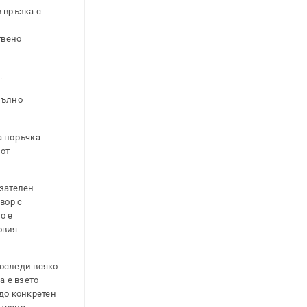
 връзка с
твено
.
пълно
а поръчка
 от
зателен
вор с
о е
овия
роследи всяко
а е взето
до конкретен