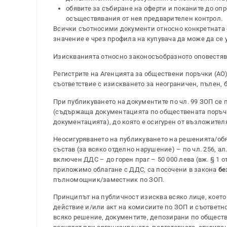
обявите за събиране на оферти и поканите до оп
осъществявания от нея предварителен контрол.
Всички съотносими документи относно конкретната 
значение е чрез профила на купувача да може да се 
Изискванията относно законосъобразното оповестява
Регистрите на Агенцията за обществени поръчки (АО
съответствие с изискването за неограничен, пълен, 
При публикуването на документите по чл. 99 ЗОП се
(съдържаща документацията по обществената поръчка
документацията), до която е осигурен от възложител
Неосигуряването на публикуването на решенията/об
състав (за всяко отделно нарушение) – по чл. 256, ал
включен ДДС – до горен праг – 50 000 лева (вж. § 1 
приложимо облагане с ДДС, са посочени в закона
бе
пълномощник/заместник по ЗОП.
Принципът на публичност изисква всяко лице, което
действие и/или акт на комисиите по ЗОП и съответно
всяко решение, документите, депозирани по обществ