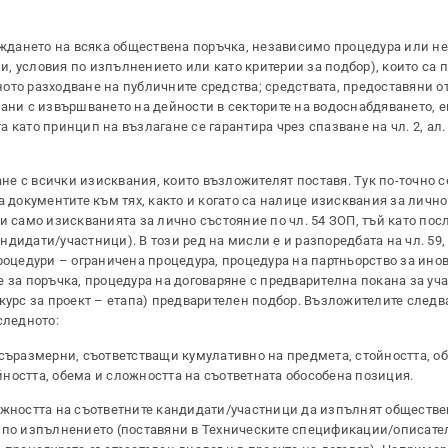
дането на всяка обществена поръчка, независимо процедура или не,
, условия по изпълнението или като критерии за подбор), които са 
ото разходване на публичните средства; средствата, предоставяни о
ани с извършването на дейности в секторите на водоснабдяването, е
ато принцип на възлагане се гарантира чрез спазване на чл. 2, ал. 2 
е с всички изисквания, които възложителят поставя. Тук по-точно с
а документите към тях, както и когато са налице изисквания за личн
ени само изискванията за лично състояние по чл. 54 ЗОП, тъй като пос
дидати/участници). В този ред на мисли е и разпоредбата на чл. 59, 
роцедури – ограничена процедура, процедура на партньорство за ино
 за поръчка, процедура на договаряне с предварителна покана за уча
курс за проект – етапа) предварителен подбор. Възложителите следва
следното:
 съразмерни, съответстващи кумулативно на предмета, стойността, о
ността, обема и сложността на съответната обособена позиция.
ожността на съответните кандидати/участници да изпълнят обществе
я по изпълнението (поставяни в Техническите спецификации/описате