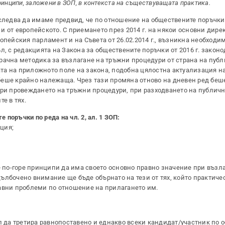
ринципи, заложени в ЗОП, в контекста на съществуващата практика.
 следва да имаме предвид, че по отношение на обществените поръчки
 от европейското. С приемането през 2014 г. на някои основни дире
опейския парламент и на Съвета от 26.02.2014 г., възникна необходи
л, с редакцията на Закона за обществените поръчки от 2016 г. законо
рачна методика за възлагане на тръжни процедури от страна на публ
та на приложното поле на закона, подобна цялостна актуализация на 
беше крайно належаща. Чрез тази промяна отново на дневен ред беш
при провеждането на тръжни процедури, при разходването на публичн
е в тях.
 поръчки по реда на чл. 2, ал. 1 ЗОП:
ция;
е по-горе принципи да има своето основно правно значение при възл
ълбочено внимание ще бъде обърнато на тези от тях, който практиче
авни проблеми по отношение на прилагането им.
да третира равнопоставено и еднакво всеки кандидат/участник по 