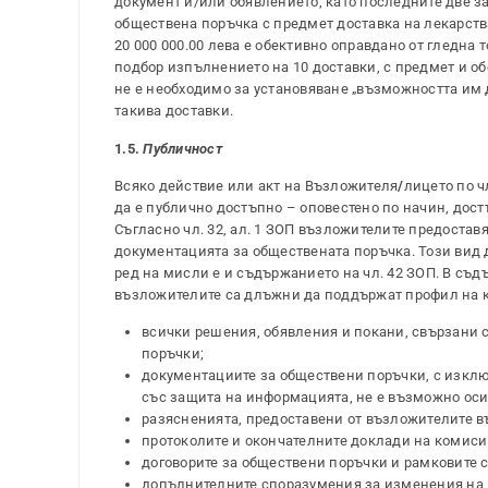
документ и/или обявлението, като последните две за
обществена поръчка с предмет доставка на лекарства
20 000 000.00 лева е обективно оправдано от гледна 
подбор изпълнението на 10 доставки, с предмет и о
не е необходимо за установяване „възможността им д
такива доставки.
1.5.
Публичност
Всяко действие или акт на Възложителя
/
лицето по ч
да е публично достъпно – оповестено по начин, дост
Съгласно чл. 32, ал. 1 ЗОП възложителите предостав
документацията за обществената поръчка. Този вид 
ред на мисли е и съдържанието на чл. 42 ЗОП. В съ
възложителите са длъжни да поддържат профил на ку
всички решения, обявления и покани, свързани 
поръчки;
документациите за обществени поръчки, с изклю
със защита на информацията, не е възможно осиг
разясненията, предоставени от възложителите в
протоколите и окончателните доклади на комиси
договорите за обществени поръчки и рамковите 
допълнителните споразумения за изменения на 