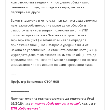
която включва заедно или поотделно обекти като
озеленени площи, площадки за игра, места за
паркиране и други.
Законът допуска и хипотеза, при която сграда в режим
на етажна собственост не може да се обособи в
самостоятелен урегулиран поземлен имот – УПИ
съгласно правилата на Закона за устройство на
територията (ЗУТ) и тогава към нея се определя
прилежаща площ. Този въпрос е уреден в чл. 4 от
Закона за управление на етажната собственост (ЗУЕС)
и уредбата дава възможност на кмета на общината да
определи площта. Това той може да направи по негова
инициатива или по искане на заинтересовани лица.
…….
Проф. д-р Венцислав СТОЯНОВ
____________
Пълният текст на статията можете да откриете в брой
02/2020 г. на
списание „Собственост и право”
, както и в
ЕПИ „Собственост”.