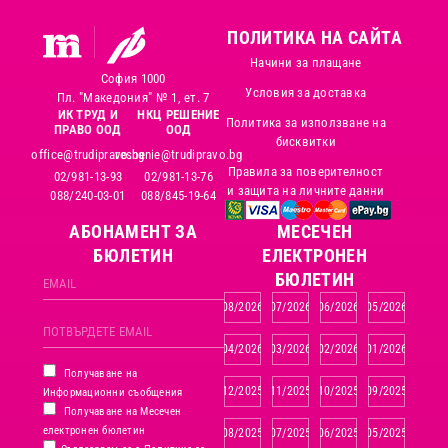
ПОЛИТИКА НА САЙТА
Начини за плащане
София 1000
Условия за доставка
Пл. "Македония" № 1, ет. 7
ИК ТРУД И
НКЦ РЕШЕНИЕ
Политика за използване на
ПРАВО ООД
ООД
бисквитки
office@trudipravo.bg
reshenie@trudipravo.bg
Правила за поверителност
02/981-13-93
02/981-13-76
и защита на личните данни
088/240-03-01
088/845-19-64
АБОНАМЕНТ ЗА
MЕСЕЧЕН
БЮЛЕТИН
ЕЛЕКТРОНЕН
БЮЛЕТИН
08/2026
07/2026
06/2026
05/2026
04/2026
03/2026
02/2026
01/2026
Получаване на
12/2025
11/2025
10/2025
09/2025
Информационни съобщения
Получаване на Месечен
електронен бюлетин
08/2025
07/2025
06/2025
05/2025