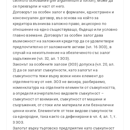
силното основание (
per argumentum a fortiori
), може да
се прехвърли и част от него.
Договорът за особен залог е формален, едностранен и
консенсуален договор, въз основа на който за
кредитора възниква заложно право, акцесорно по
отношение на едно съществуващо, бъдещо или условно
главно вземане. Договорът за особен залог дава
възможност на заложния кредитор да се удовлетвори
предпочтително от заложените активи (чл. 16 ЗОЗ), в
случай на неизпълнение на обезпеченото със залог
задължение (чл. 32, ал. 1 ЗОЗ).
Законът за особените залози (ЗОЗ) допуска (чл. 20, ал.
2) да се залагат съвкупности, като залогът на
съвкупността тежи върху всеки неин елемент до
отделянето му от нея. ЗОЗ не визира, разбираемо,
номенклатура на отделните елементи от съвкупността,
а определя изчерпателно видовете съвкупност –
съвкупност от вземания, съвкупност от машини и
съоръжения, от стоки или материали или безналични
ценни книги. Елементите от тези видове съвкупности
са еднородни, така както са дефинирани в чл. 4, ал. 1, т.
3 ЗОЗ.
Залогът върху търговско предприятие като съвкупност