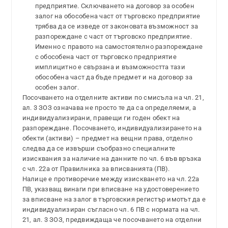
предприятие. Сключването на договор за особен
залог на обособена част от търговско предприятие
трябва да се изведе от законовата възможност за
разпореждане с част от търговско предприятие.
Именно с правото на самостоятелно разпореждане
с обособена част от търговско предприятие
имплицитно е свързана и възможността тази
обособена част да бъде предмет и на договор за
особен залог.
Посочването на отделните активи по смисъла на чл. 21,
ал. 3 ЗОЗ означава не просто те да са определяеми, а
индивидуализирани, правещи ги годен обект на
разпореждане. Посочването, индивидуализирането на
обекти (активи) – предмет на вещни права, отделно
следва да се извърши съобразно специалните
изисквания за наличие на данните по чл. 6 във връзка
с чл. 22а от Правилника за вписванията (ПВ).
Налице е противоречие между изискването на чл. 22а
ПВ, указващ винаги при вписване на удостоверението
за вписване на залог в търговския регистър имотът да е
индивидуализиран съгласно чл. 6 ПВ с нормата на чл.
21, ал. 3 ЗОЗ, предвиждаща че посочването на отделни