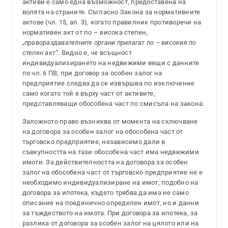
активи е само една възможност, предоставена на
волята на страните. Съгласно Закона за нормативните
актове (чл. 15, ал. 3), когато правилник противоречи на
нормативен акт от по – висока степен,
„правораздавателните органи прилагат по – високия по
степен акт“
. Видно е, че всъщност
индивидуализирането на недвижими вещи с данните
по чл. 6 ПВ, при договор за особен залог на
предприятие следва да се извършва по изключение
само когато той е върху част от активите,
представляващи обособена част по смисъла на закона.
Заложното право възниква от момента на сключване
на договора за особен залог на обособена част от
търговско предприятие, независимо дали в
съвкупността на тази обособена част има недвижими
имоти. За действителността на договора за особен
залог на обособена част от търговско предприятие не е
необходимо индивидуализиране на имот, подобно на
договора за ипотека, където трябва да има не само
описание на поединично определен имот, но и данни
за тъждеството на имота. При договора за ипотека, за
разлика от договора за особен залог на цялото или на