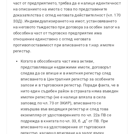
част от предприятието, трябва да е налице идентичност
на описанието на имота с това по представените
доказателства с оглед неговата действителност (чл. 170
ЗЗД). Индивидуализирането на имот, установяването
на неговото тъждество при договора за особен залог на
обособена част от търговско предприятие има
отношение единствено с оглед неговата
противопоставимост при вписването в т.нар. имотен
регистър.
Когато в обособената част има активи,
представляващи недвижими имоти, договорът
следва да се впише и в имотния регистър след
вписването в Централния регистър за особените
залози и в търговския регистър. Поради факта, че в
нито един съдебен район в страната няма въведен
имотен регистър (не е налице влязла в сила
заповед по чл. 73 от ЗКИР), вписването се
извършва във входящия регистър и след това
екземпляр от удостоверението по чл. 22а ПВ се
подрежда в книгата по чл. 33, б. „д“ от ПВ. При
вписването на удостоверение от търговския
регистър, касаещо вписване на залог върху