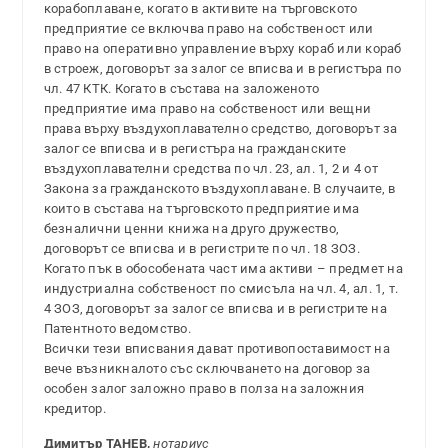
корабоплаване, когато в активите на търговското
предприятие се включва право на собственост или
право на оперативно управление върху кораб или кораб
в строеж, договорът за залог се вписва и в регистъра по
чл. 47 КТК. Когато в състава на заложеното
предприятие има право на собственост или вещни
права върху въздухоплавателно средство, договорът за
залог се вписва и в регистъра на гражданските
въздухоплавателни средства по чл. 23, ал. 1, 2 и 4 от
Закона за гражданското въздухоплаване. В случаите, в
които в състава на търговското предприятие има
безналични ценни книжа на друго дружество,
договорът се вписва и в регистрите по чл. 18 ЗОЗ.
Когато пък в обособената част има активи – предмет на
индустриална собственост по смисъла на чл. 4, ал. 1, т.
4 ЗОЗ, договорът за залог се вписва и в регистрите на
Патентното ведомство.
Всички тези вписвания дават противопоставимост на
вече възникналото със сключването на договор за
особен залог заложно право в полза на заложния
кредитор.
Димитър ТАНЕВ,
нотариус