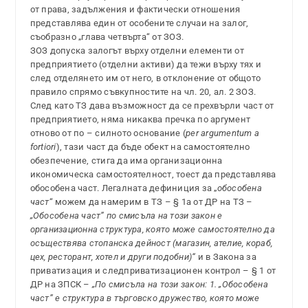
от права, задължения и фактически отношения
представлява един от особените случаи на залог,
съобразно „глава четвърта“ от ЗОЗ.
ЗОЗ допуска залогът върху отделни елементи от
предприятието (отделни активи) да тежи върху тях и
след отделянето им от него, в отклонение от общото
правило спрямо съвкупностите на чл. 20, ал. 2 ЗОЗ.
След като ТЗ дава възможност да се прехвърли част от
предприятието, няма никаква пречка по аргумент
отново от по – силното основание (
per argumentum a
fortiori
), тази част да бъде обект на самостоятелно
обезпечение, стига да има организационна
икономическа самостоятелност, тоест да представлява
обособена част. Легалната дефиниция за „
обособена
част
“ можем да намерим в ТЗ – § 1а от ДР на ТЗ –
„Обособена част” по смисъла на този закон е
организационна структура, която може самостоятелно да
осъществява стопанска дейност (магазин, ателие, кораб,
цех, ресторант, хотел и други подобни)“
и в Закона за
приватизация и следприватизационен контрол – § 1 от
ДР на ЗПСК –
„По смисъла на този закон: 1. „Обособена
част” е структура в търговско дружество, която може