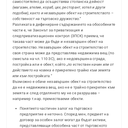
самостоятелно да осъществява стопанска дейност
(магазин, ателие, кораб, цех, ресторант, хотел и други
подобни), както и незавършен обект на строителството –
собственост на търговско дружество.“
Разликата в дефиниране съдържанието на обособените
части е, че Законът за приватизация и
следприватизационен контрол (ЗПСК) приема, че
такава част може да бъде и незавършен обект на
строителство. Незавършен обект на строителство от
своя страна може да представлява недвижима вещ (по
смисъла на чл. 110 ЗС), ако е недовършена сграда,
постройка или е обект, който
„по естествен начин или от
действието на човека е прикрепено трайно към земята
или към постройката.“
Възможно е обаче незавършен обект на строителство
да не е недвижима вещ, ако не е трайно прикрепен към
земята и след отделянето му не се разрушава –
например т.нар. преместваеми обекти.
Понятието частичен залог на търговско
предприятие е неточно. Според мен, предмет на
договор за особен залог могат да бъдат активи,
представляващи обособена част от търговското