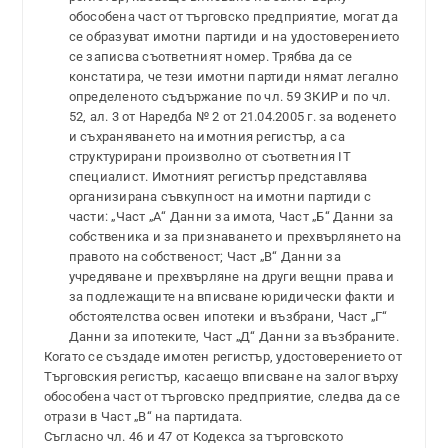
обособена част от търговско предприятие, могат да
се образуват имотни партиди и на удостоверението
се записва съответният номер. Трябва да се
констатира, че тези имотни партиди нямат легално
определеното съдържание по чл. 59 ЗКИР и по чл.
52, ал. 3 от Наредба № 2 от 21.04.2005 г. за воденето
и съхраняването на имотния регистър, а са
структурирани произволно от съответния IT
специалист. Имотният регистър представлява
организирана съвкупност на имотни партиди с
части: „Част „А“ Данни за имота, Част „Б“ Данни за
собственика и за признаването и прехвърлянето на
правото на собственост; Част „В“ Данни за
учредяване и прехвърляне на други вещни права и
за подлежащите на вписване юридически факти и
обстоятелства освен ипотеки и възбрани, Част „Г“
Данни за ипотеките, Част „Д“ Данни за възбраните.
Когато се създаде имотен регистър, удостоверението от
Търговския регистър, касаещо вписване на залог върху
обособена част от търговско предприятие, следва да се
отрази в Част „В“ на партидата.
Съгласно чл. 46 и 47 от Кодекса за търговското