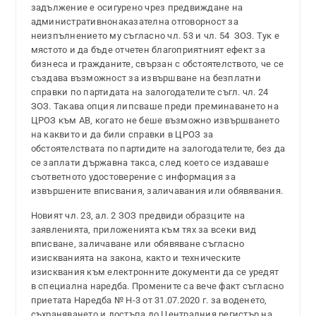
задължение е осигурено чрез предвиждане на
административнонаказателна отговорност за
неизпълнението му съгласно чл. 53 и чл. 54 ЗОЗ. Тук е
мястото и да бъде отчетен благоприятният ефект за
бизнеса и гражданите, свързан с обстоятелството, че се
създава възможност за извършване на безплатни
справки по партидата на залогодателите съгл. чл. 24
ЗОЗ. Такава опция липсваше преди преминаването на
ЦРОЗ към АВ, когато не беше възможно извършването
на каквито и да били справки в ЦРОЗ за
обстоятелствата по партидите на залогодателите, без да
се заплати държавна такса, след което се издаваше
съответното удостоверение с информация за
извършените вписвания, заличавания или обявявания.
Новият чл. 23, ал. 2 ЗОЗ предвиди образците на
заявленията, приложенията към тях за всеки вид
вписване, заличаване или обявяване съгласно
изискванията на закона, както и техническите
изисквания към електронните документи да се уредят
в специална наредба. Промените са вече факт съгласно
приетата Наредба № Н-3 от 31.07.2020 г. за воденето,
съхраняването и достъпа до Централния регистър на