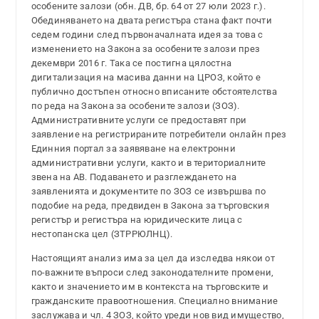
особените залози (обн. ДВ, бр. 64 от 27 юли 2023 г.).
Обединяването на двата регистъра стана факт почти
седем години след първоначалната идея за това с
изменението на Закона за особените залози през
декември 2016 г. Така се постигна цялостна
дигитализация на масива данни на ЦРОЗ, който е
публично достъпен относно вписаните обстоятелства
по реда на Закона за особените залози (ЗОЗ).
Административните услуги се предоставят при
заявление на регистрираните потребители онлайн през
Единния портал за заявяване на електронни
административни услуги, както и в териториалните
звена на АВ. Подаването и разглеждането на
заявленията и документите по ЗОЗ се извършва по
подобие на реда, предвиден в Закона за търговския
регистър и регистъра на юридическите лица с
нестопанска цел (ЗТРРЮЛНЦ).
Настоящият анализ има за цел да изследва някои от
по-важните въпроси след законодателните промени,
както и значението им в контекста на търговските и
гражданските правоотношения. Специално внимание
заслужава и чл. 4 ЗОЗ, който уреди нов вид имущество,