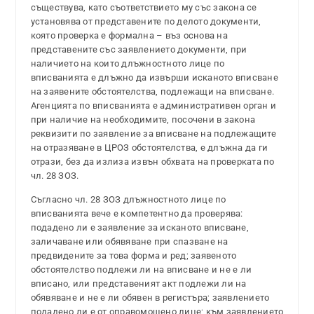
съществува, като съответствието му със закона се
установява от представените по делото документи,
която проверка е формална – въз основа на
представените със заявлението документи, при
наличието на които длъжностното лице по
вписванията е длъжно да извърши исканото вписване
на заявените обстоятелства, подлежащи на вписване.
Агенцията по вписванията е административен орган и
при наличие на необходимите, посочени в закона
реквизити по заявление за вписване на подлежащите
на отразяване в ЦРОЗ обстоятелства, е длъжна да ги
отрази, без да излиза извън обхвата на проверката по
чл. 28 ЗОЗ.
Съгласно чл. 28 ЗОЗ длъжностното лице по
вписванията вече е компетентно да проверява:
подадено ли е заявление за исканото вписване,
заличаване или обявяване при спазване на
предвидените за това форма и ред; заявеното
обстоятелство подлежи ли на вписване и не е ли
вписано, или представеният акт подлежи ли на
обявяване и не е ли обявен в регистъра; заявлението
подадено ли е от оправомощено лице; към заявлението