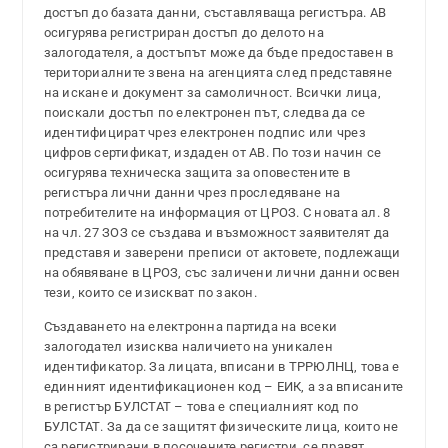
достъп до базата данни, съставляваща регистъра. АВ
осигурява регистриран достъп до делото на
залогодателя, а достъпът може да бъде предоставен в
териториалните звена на агенцията след представяне
на искане и документ за самоличност. Всички лица,
поискали достъп по електронен път, следва да се
идентифицират чрез електронен подпис или чрез
цифров сертификат, издаден от АВ. По този начин се
осигурява техническа защита за оповестените в
регистъра лични данни чрез проследяване на
потребителите на информация от ЦРОЗ. С новата ал. 8
на чл. 27 ЗОЗ се създава и възможност заявителят да
представя и заверени преписи от актовете, подлежащи
на обявяване в ЦРОЗ, със заличени лични данни освен
тези, които се изискват по закон.
Създаването на електронна партида на всеки
залогодател изисква наличието на уникален
идентификатор. За лицата, вписани в ТРРЮЛНЦ, това е
единният идентификационен код – ЕИК, а за вписаните
в регистър БУЛСТАТ – това е специалният код по
БУЛСТАТ. За да се защитят физическите лица, които не
са регистрирани в посочените регистри, се правят