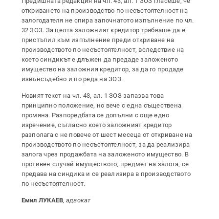
Предишната редакция на чл. 43, ал. 1 ЗОЗ гласеше, че
откриването на производство по несъстоятелност на
залогодателя не спира започнатото изпълнение по чл.
32 ЗОЗ. За целта заложният кредитор трябваше да е
пристъпил към изпълнение преди откриване на
производството по несъстоятелност, вследствие на
което синдикът е длъжен да предаде заложеното
имущество на заложния кредитор, за да го продаде
извънсъдебно и по реда на ЗОЗ.
Новият текст на чл. 43, ал. 1 ЗОЗ запазва това
принципно положение, но вече с една съществена
промяна. Разпоредбата се допълни с още едно
изречение, съгласно което заложният кредитор
разполага с не повече от шест месеца от откриване на
производството по несъстоятелност, за да реализира
залога чрез продажбата на заложеното имущество. В
противен случай имуществото, предмет на залога, се
предава на синдика и се реализира в производството
по несъстоятелност.
Емил ЛУКАЕВ
, адвокат