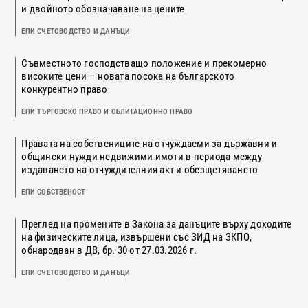
и двойното обозначаване на цените
ЕПИ СЧЕТОВОДСТВО И ДАНЪЦИ
Съвместното господстващо положение и прекомерно
високите цени – новата посока на българското
конкурентно право
ЕПИ ТЪРГОВСКО ПРАВО И ОБЛИГАЦИОННО ПРАВО
Правата на собствениците на отчуждаеми за държавни и
общински нужди недвижими имоти в периода между
издаването на отчуждителния акт и обезщетяването
ЕПИ СОБСТВЕНОСТ
Преглед на промените в Закона за данъците върху доходите
на физическите лица, извършени със ЗИД на ЗКПО,
обнародван в ДВ, бр. 30 от 27.03.2026 г.
ЕПИ СЧЕТОВОДСТВО И ДАНЪЦИ