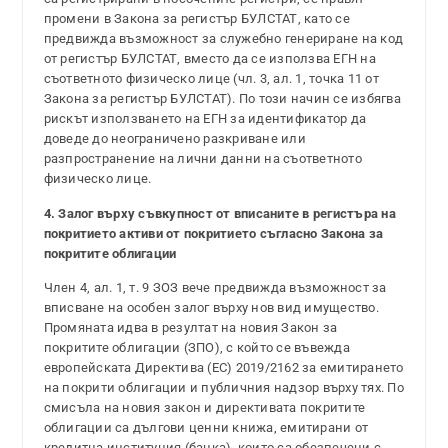
промени в Закона за регистър БУЛСТАТ, като се
предвижда възможност за служебно генериране на код
от регистър БУЛСТАТ, вместо да се използва ЕГН на
съответното физическо лице (чл. 3, ал. 1, точка 11 от
Закона за регистър БУЛСТАТ). По този начин се избягва
рискът използването на ЕГН за идентификатор да
доведе до неограничено разкриване или
разпространение на лични данни на съответното
физическо лице.
4. Залог върху съвкупност от вписаните в регистъра на
покритието активи от покритието съгласно Закона за
покритите облигации
Член 4, ал. 1, т. 9 ЗОЗ вече предвижда възможност за
вписване на особен залог върху нов вид имущество.
Промяната идва в резултат на новия Закон за
покритите облигации (ЗПО), с който се въвежда
европейската Директива (ЕС) 2019/2162 за емитирането
на покрити облигации и публичния надзор върху тях. По
смисъла на новия закон и директивата покритите
облигации са дългови ценни книжа, емитирани от
кредитна институция (банка), които са обезпечени с