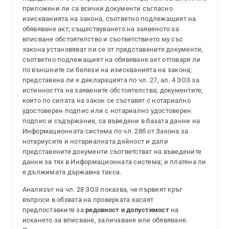
приложени ли са всички документи съгласно
изискванията на закона, съответно подлежащият на
обявяване акт; съществуването на заявеното за
вписване обстоятелство и съответствието му със
закона установяват ли се от представените документи,
съответно подлежащият на обявяване акт отговаря ли
по външните си белези на изискванията на закона;
представена ли е декларацията по чл. 27, ал. 4 ЗОЗ за
истинността на заявените обстоятелства; документите,
които по силата на закон се съставят с нотариално
удостоверен подпис или с нотариално удостоверен
подпис и съдържание, са въведени в базата данни на
Информационната система по чл. 28б от Закона за
нотариусите и нотариалната дейност и дали
представените документи съответстват на въведените
данни за тях в Информационната система; и платена ли
е дължимата държавна такса.
Анализът на чл. 28 ЗОЗ показва, че първият кръг
въпроси в обхвата на проверката касаят
предпоставките за
редовност и допустимост
на
искането за вписване, заличаване или обявяване.