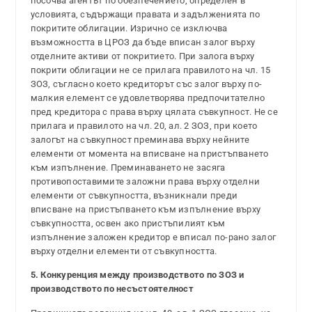
посочва агентът по обезпечението, определен в
условията, съдържащи правата и задълженията по
покритите облигации. Изрично се изключва
възможността в ЦРОЗ да бъде вписан залог върху
отделните активи от покритието. При залога върху
покрити облигации не се прилага правилото на чл. 15
ЗОЗ, съгласно което кредиторът със залог върху по-
малкия елемент се удовлетворява предпочитателно
пред кредитора с права върху цялата съвкупност. Не се
прилага и правилото на чл. 20, ал. 2 ЗОЗ, при което
залогът на съвкупност преминава върху нейните
елементи от момента на вписване на пристъпването
към изпълнение. Преминаването не засяга
противопоставимите заложни права върху отделни
елементи от съвкупността, възникнали преди
вписване на пристъпването към изпълнение върху
съвкупността, освен ако пристъпилият към
изпълнение заложен кредитор е вписал по-рано залог
върху отделни елементи от съвкупността.
5. Конкуренция между производството по ЗОЗ и
производството по несъстоятелност