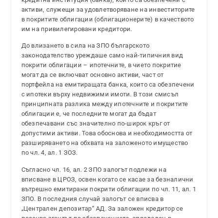
активи, служещи за удовлетворяване на инвеститорите
в покритите облигации (облигационерите) в качеството
им на привилегировани кредитори.
До влизането в сила на ЗПО българското
законодателство уреждаше само най-типичния вид
покрити облигации – ипотечните, в чието покритие
могат да се включват основно активи, част от
портфейла на емитиращата банка, които са обезпечени
с ипотеки върху недвижими имоти. В този смисъл
принципната разлика между ипотечните и покритите
облигации е, че последните могат да бъдат
обезпечавани със значително по-широк кръг от
допустими активи. Това обоснова и необходимостта от
разширяването на обхвата на заложеното имущество
по чл. 4, ал. 1 ЗОЗ.
Съгласно чл. 16, ал. 2 ЗПО залогът подлежи на
вписване в ЦРОЗ, освен когато се касае за безналични
вътрешно емитирани покрити облигации по чл. 11, ал. 1
ЗПО. В последния случай залогът се вписва в
„Централен депозитар“ АД. За заложен кредитор се