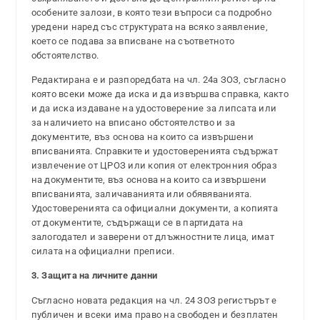
особените залози, в която тези въпроси са подробно
уредени наред със структурата на всяко заявление,
което се подава за вписване на съответното
обстоятелство.
Редактирана е и разпоредбата на чл. 24а ЗОЗ, съгласно
която всеки може да иска и да извършва справка, както
и да иска издаване на удостоверение за липсата или
за наличието на вписано обстоятелство и за
документите, въз основа на които са извършени
вписванията. Справките и удостоверенията съдържат
извлечение от ЦРОЗ или копия от електронния образ
на документите, въз основа на които са извършени
вписванията, заличаванията или обявяванията.
Удостоверенията са официални документи, а копията
от документите, съдържащи се в партидата на
залогодател и заверени от длъжностните лица, имат
силата на официални преписи.
3.
Защита на личните данни
Съгласно новата редакция на чл. 24 ЗОЗ регистърът е
публичен и всеки има право на свободен и безплатен