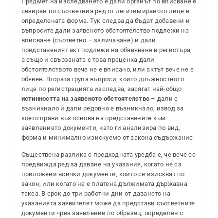
Предмет на изследването е дали органът по вписване е
сезиран по съответния ред от легитимираното лице в
определената форма. Тук следва да бъдат добавени и
въпросите дали заявеното обстоятелство подлежи на
вписване (съответно – заличаване) и дали
представеният акт подлежи на обявяване в регистъра,
а също и свързаната с това преценка дали
обстоятелството вече не е вписано, или актът вече не е
обявен. Втората група въпроси, които длъжностното
лице по регистрацията изследва, засягат най-общо
истинността на заявеното обстоятелство
– дали е
възникнало и дали редовно е възникнало, извод за
което прави въз основа на представените към
заявлението документи, като ги анализира по вид,
форма и минимално изискуемо от закона съдържание.
Съществена разлика с предходната уредба е, че вече се
предвижда ред за даване на указания, когато не са
приложени всички документи, които се изискват по
закон, или когато не е платена дължимата държавна
такса. В срок до три работни дни от даването на
указанията заявителят може да представи съответните
документи чрез заявление по образец, определен с