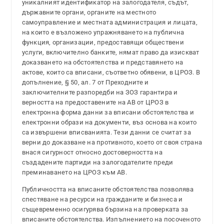
уникалният идентификатор на залогодателя, съдът,
държавните органи, органите на местното
самоуправление и местната администрация и лицата,
на които е възложено упражняването на публична
функция, организации, предоставящи обществени
услуги, включително банките, нямат право да изискват
доказването на обстоятелства и представянето на
актове, които са вписани, съответно обявени, в ЦРОЗ. В
допълнение, § 50, ал. 7 от Преходните и
заключителните разпоредби на ЗОЗ гарантира и
верността на предоставените на АВ от ЦРОЗ в
електронна форма данни за вписани обстоятелства и
електронни образи на документи, въз основа на които
са извършени вписванията. Тези данни се считат за
верни до доказване на противното, което от своя страна
внася сигурност относно достоверността на
създадените партиди на залогодателите преди
преминаването на ЦРОЗ към АВ.
Публичността на вписаните обстоятелства позволява
спестяване на ресурси на гражданите и бизнеса и
същевременно осигурява бързина на проверката за
вписаните обстоятелства. Изпълнението на посоченото