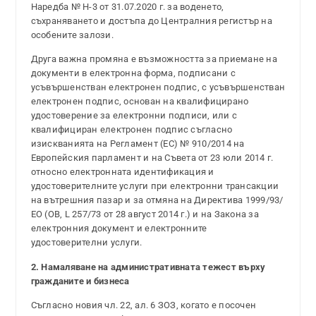
Наредба № Н-3 от 31.07.2020 г. за воденето,
съхраняването и достъпа до Централния регистър на
особените залози.
Друга важна промяна е възможността за приемане на
документи в електронна форма, подписани с
усъвършенстван електронен подпис, с усъвършенстван
електронен подпис, основан на квалифицирано
удостоверение за електронни подписи, или с
квалифициран електронен подпис съгласно
изискванията на Регламент (ЕС) № 910/2014 на
Европейския парламент и на Съвета от 23 юли 2014 г.
относно електронната идентификация и
удостоверителните услуги при електронни трансакции
на вътрешния пазар и за отмяна на Директива 1999/93/
ЕО (OB, L 257/73 от 28 август 2014 г.) и на Закона за
електронния документ и електронните
удостоверителни услуги.
2. Намаляване на административната тежест върху
гражданите и бизнеса
Съгласно новия чл. 22, ал. 6 ЗОЗ, когато е посочен