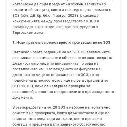
което може да бъде предмет на особен залог (т.нар.
покрити облигации), както и последващата промяна в
ЗОЗ (обн. ДВ, бр. 66 от 1 август 2023 г.), касаеща
конкуренцията между производството по ЗОЗ и
производството по несъстоятелност, уредена в
Търговския закон.
1. Нови правила за регистърното производство по ЗОЗ
Съгласно новата редакция на чл. 28 ЗОЗ заявленията
за вписване, заличаване и обявяване се разглеждат от
длъжностното лице по вписванията по реда на
постъпването им. С въвеждането на фигурата на
длъжностно лице по вписванията по ЗОЗ, то по
подобие на длъжностното лице по регистрацията по
ЗТРРЮЛНЦ, вече се извършва проверка за
законосъобразност на представените в производството
документи.
В разпоредбата на чл. 28 ЗОЗ е изброен изчерпателно
обхватът на проверката, която длъжностното лице по
вписванията следва да извърши, която проверка
обхваща и преценка дали заявеното обстоятелство