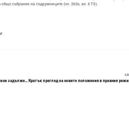
бщо събрание на съдружниците (чл. 260з, ал. 6 ТЗ).
е!
СЛ
Договорни уговорки за отказ на кредитора да изпълни свои задължения към длъжника като квазиобезпечение по търговски и финансови сделки