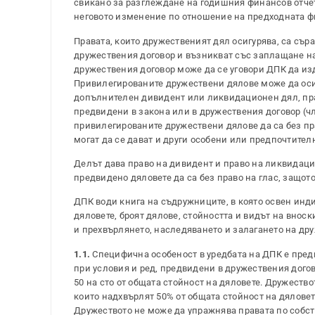
свикано за разглеждане на годишния финансов отчет
неговото изменение по отношение на предходната фин
Правата, които дружественият дял осигурява, са съра
дружествения договор и възникват със заплащане на в
дружествения договор може да се уговори ДПК да изда
Привилегированите дружествени дялове може да осиг
допълнителен дивидент или ликвидационен дял, прав
предвидени в закона или в дружествения договор (чл.
привилегированите дружествени дялове да са без пра
могат да се дават и други особени или предпочтител
Делът дава право на дивидент и право на ликвидацион
предвидено дяловете да са без право на глас, защот
ДПК води книга на съдружниците, в която освен ин
дяловете, броят дялове, стойността и видът на вноски
и прехвърлянето, наследяването и залагането на друж
1.1.
Специфична особеност в уредбата на ДПК е пред
при условия и ред, предвидени в дружествения дого
50 на сто от общата стойност на дяловете. Дружеств
които надхвърлят 50% от общата стойност на дяловете
Дружеството не може да упражнява правата по собст