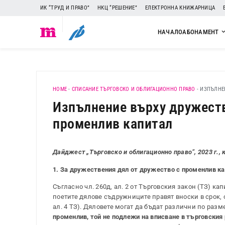
ИК “ТРУД И ПРАВО”
НКЦ “РЕШЕНИЕ”
ЕЛЕКТРОННА КНИЖАРНИЦА
НАЧАЛО
АБОНАМЕНТ
HOME
-
СПИСАНИЕ ТЪРГОВСКО И ОБЛИГАЦИОННО ПРАВО
-
ИЗПЪЛНЕ
Изпълнение върху дружеств
променлив капитал
Дайджест „Търговско и облигационно право“, 2023 г., к
1. За дружествения дял от дружество с променлив к
Съгласно чл. 260д, ал. 2 от Търговския закон (ТЗ) к
поетите дялове съдружниците правят вноски в срок, 
ал. 4 ТЗ). Дяловете могат да бъдат различни по разме
променлив, той не подлежи на вписване в търговския