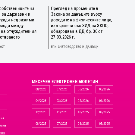
 собствениците на
Преглед на промените в
 за държавни и
Закона за данъците върху
нужди недвижими
доходите на физическите лица,
риода между
извършени със ЗИД на ЗКПО,
 на отчуждителния
обнародван в ДВ, бр. 30 от
щетяването
27.03.2026 г.
ОСТ
ЕПИ СЧЕТОВОДСТВО И ДАНЪЦИ
MЕСЕЧЕН ЕЛЕКТРОНЕН БЮЛЕТИН
08/2026
07/2026
06/2026
05/2026
04/2026
03/2026
02/2026
01/2026
12/2025
11/2025
10/2025
09/2025
ния
08/2025
07/2025
06/2025
05/2025
етин
ност