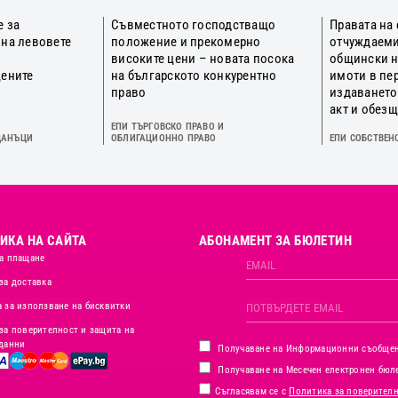
е за
Съвместното господстващо
Правата на
 на левовете
положение и прекомерно
отчуждаеми
о
високите цени – новата посока
общински 
цените
на българското конкурентно
имоти в пе
право
издаването
акт и обез
ЕПИ ТЪРГОВСКО ПРАВО И
ДАНЪЦИ
ОБЛИГАЦИОННО ПРАВО
ЕПИ СОБСТВЕН
ИКА НА САЙТА
АБОНАМЕНТ ЗА БЮЛЕТИН
а плащане
за доставка
 за използване на бисквитки
за поверителност и защита на
данни
Получаване на Информационни съобще
Получаване на Месечен електронен бюл
Съгласявам се с
Политика за поверител