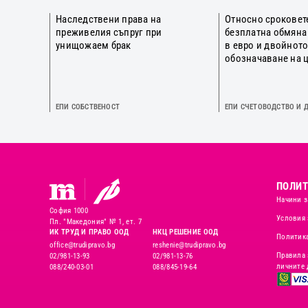
Наследствени права на
Относно сроковет
преживелия съпруг при
безплатна обмяна
унищожаем брак
в евро и двойнот
обозначаване на 
ЕПИ СОБСТВЕНОСТ
ЕПИ СЧЕТОВОДСТВО И 
ПОЛИТ
Начини з
София 1000
Условия 
Пл. "Македония" № 1, ет. 7
ИК ТРУД И ПРАВО ООД
НКЦ РЕШЕНИЕ ООД
Политика
office@trudipravo.bg
reshenie@trudipravo.bg
Правила 
02/981-13-93
02/981-13-76
личните 
088/240-03-01
088/845-19-64