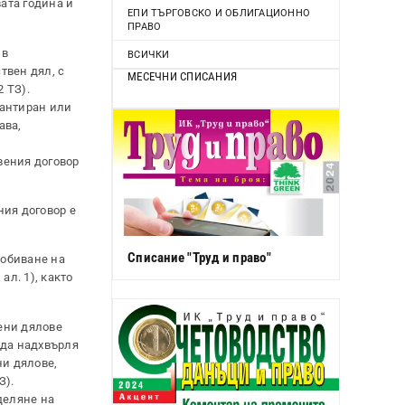
ата година и
ЕПИ ТЪРГОВСКО И ОБЛИГАЦИОННО
ПРАВО
 в
ВСИЧКИ
твен дял, с
МЕСЕЧНИ СПИСАНИЯ
 ТЗ).
рантиран или
ава,
вения договор
ния договор е
Списание "Труд и право"
добиване на
ал. 1), както
ени дялове
 да надхвърля
ни дялове,
З).
деляне на