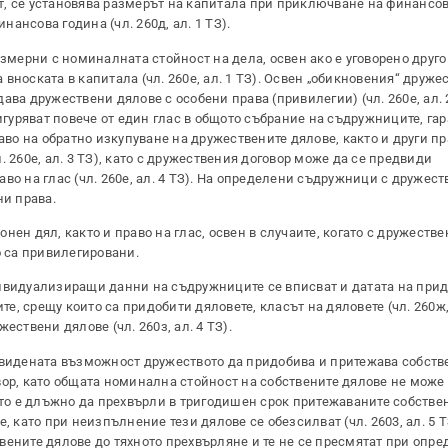
, се установява размерът на капитала при приключване на финансов
ансова година (чл. 260д, ал. 1 ТЗ).
змерни с номиналната стойност на дела, освен ако е уговорено друго
носката в капитала (чл. 260е, ал. 1 ТЗ). Освен „обикновения“ дружес
ва дружествени дялове с особени права (привилегии) (чл. 260е, ал. 2
уряват повече от един глас в общото събрание на съдружниците, га
о на обратно изкупуване на дружествените дялове, както и други пр
 260е, ал. 3 ТЗ), като с дружествения договор може да се предвиди
во на глас (чл. 260е, ал. 4 ТЗ). На определени съдружници с дружест
ни права.
ен дял, както и право на глас, освен в случаите, когато с дружестве
о са привилегировани.
дивидуализиращи данни на съдружниците се вписват и датата на при
те, срещу които са придобити дяловете, класът на дяловете (чл. 260ж, 
ествени дялове (чл. 260з, ал. 4 ТЗ).
видената възможност дружеството да придобива и притежава собств
вор, като общата номинална стойност на собствените дялове не може
ото е длъжно да прехвърли в тригодишен срок притежаваните собстве
, като при неизпълнение тези дялове се обезсилват (чл. 2603, ал. 5 Т
вените дялове до тяхното прехвърляне и те не се пресмятат при опре