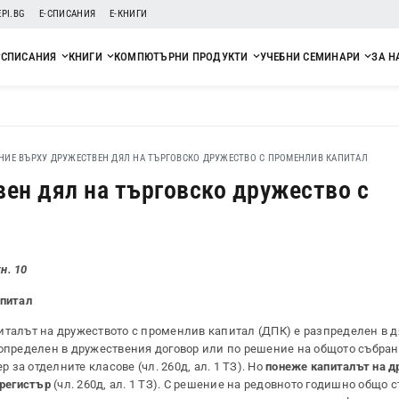
EPI.BG
Е-СПИСАНИЯ
Е-КНИГИ
СПИСАНИЯ
КНИГИ
КОМПЮТЪРНИ ПРОДУКТИ
УЧЕБНИ СЕМИНАРИ
ЗА Н
НИЕ ВЪРХУ ДРУЖЕСТВЕН ДЯЛ НА ТЪРГОВСКО ДРУЖЕСТВО С ПРОМЕНЛИВ КАПИТАЛ
ен дял на търговско дружество с
н. 10
апитал
апиталът на дружеството с променлив капитал (ДПК) е разпределен в 
определен в дружествения договор или по решение на общото събрани
р за отделните класове (чл. 260д, ал. 1 ТЗ). Но
понеже капиталът на д
 регистър
(чл. 260д, ал. 1 ТЗ). С решение на редовното годишно общо 