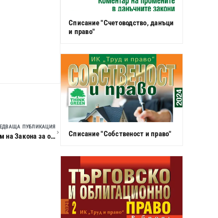
Списание "Счетоводство, данъци
и право"
ЕДВАЩА ПУБЛИКАЦИЯ
Списание "Собственост и право"
Кратък преглед на новите положения в правния режим на Закона за особените залози