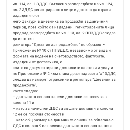
чл. 114, ал. 1 ЗДДС. Съгласно разпоредбата на чл. 124,
ал. 2 ЗДДС регистрираното лице е длъжно да отрази
издадените от
него фактури в дневника за продажби за данъчния
период, през който са издадени. Регистрираните лица
предвид разпоредбата на чл. 113, ал. 2 ППЗДДС следва
да изготвят
регистъра “Дневник за продажбите” по образец –
Приложение № 10 от ППЗДДС, независимо от вида и
формата на водене на счетоводството, фактурите,
издадени от доставчика, с
които са документирани доставките на стоки и услуги
по Приложение № 2 към глава деветнадесета “а” ЗДДС,
следва да намерят отражение в регистъра “Дневник за
продажбите”,
както следва:
– данъчната основа на тези доставки се посочва в
колона 11 и
– като за начислен ДДС за същите доставки в колона
12 не се посочва стойност и
– като общ размер на данъчните основи за облагане с
ДДС в колона 9 се посочва данъчната основа на тази