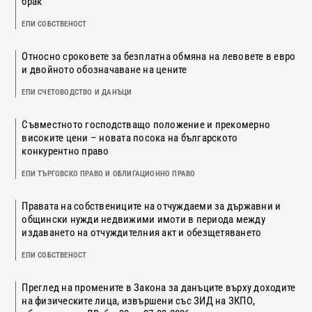
брак
ЕПИ СОБСТВЕНОСТ
Относно сроковете за безплатна обмяна на левовете в евро
и двойното обозначаване на цените
ЕПИ СЧЕТОВОДСТВО И ДАНЪЦИ
Съвместното господстващо положение и прекомерно
високите цени – новата посока на българското
конкурентно право
ЕПИ ТЪРГОВСКО ПРАВО И ОБЛИГАЦИОННО ПРАВО
Правата на собствениците на отчуждаеми за държавни и
общински нужди недвижими имоти в периода между
издаването на отчуждителния акт и обезщетяването
ЕПИ СОБСТВЕНОСТ
Преглед на промените в Закона за данъците върху доходите
на физическите лица, извършени със ЗИД на ЗКПО,