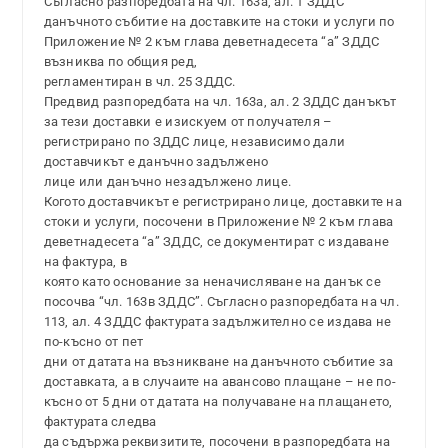
Съгласно разпоредбата на чл. 163а, ал. 1 ЗДДС
данъчното събитие на доставките на стоки и услуги по
Приложение № 2 към глава деветнадесета “а” ЗДДС
възниква по общия ред,
регламентиран в чл. 25 ЗДДС.
Предвид разпоредбата на чл. 163а, ал. 2 ЗДДС данъкът
за тези доставки е изискуем от получателя –
регистрирано по ЗДДС лице, независимо дали
доставчикът е данъчно задължено
лице или данъчно незадължено лице.
Когото доставчикът е регистрирано лице, доставките на
стоки и услуги, посочени в Приложение № 2 към глава
деветнадесета “а” ЗДДС, се документират с издаване
на фактура, в
която като основание за неначисляване на данък се
посочва “чл. 163в ЗДДС”. Съгласно разпоредбата на чл.
113, ал. 4 ЗДДС фактурата задължително се издава не
по-късно от пет
дни от датата на възникване на данъчното събитие за
доставката, а в случаите на авансово плащане – не по-
късно от 5 дни от датата на получаване на плащането,
фактурата следва
да съдържа реквизитите, посочени в разпоредбата на