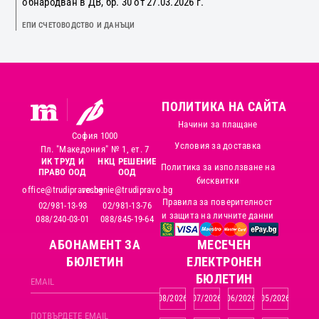
обнародван в ДВ, бр. 30 от 27.03.2026 г.
ЕПИ СЧЕТОВОДСТВО И ДАНЪЦИ
ПОЛИТИКА НА САЙТА
Начини за плащане
София 1000
Условия за доставка
Пл. "Македония" № 1, ет. 7
ИК ТРУД И
НКЦ РЕШЕНИЕ
Политика за използване на
ПРАВО ООД
ООД
бисквитки
office@trudipravo.bg
reshenie@trudipravo.bg
Правила за поверителност
02/981-13-93
02/981-13-76
и защита на личните данни
088/240-03-01
088/845-19-64
АБОНАМЕНТ ЗА
MЕСЕЧЕН
БЮЛЕТИН
ЕЛЕКТРОНЕН
БЮЛЕТИН
08/2026
07/2026
06/2026
05/2026