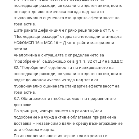
последващи разходи, свързани с отделен актив, които
не водят до икономическа изгода над тази от
първоначално оценената стандартна ефективност на
този актив.
Цитираната дефиниция е пряко реципирана от т. 6 –
“Последващи разходи” от двата счетоводни стандарта
НСФОМСП 16 и МСС 16 – Дълготрайни материални
активи.
Аналогична е ситуацията с определението за
“подобрение”, съдържащо се в § 1, т. 32 от ДР на ЗДДС:
32. “Подобрение” е дейността по извършването на
последващи разходи, свързани с отделен актив, които
водят до икономическа изгода над тази от
първоначално оценената стандартна ефективност на
този актив.
3.7. Облагаемост и необлагаемост на приравнените
доставки
По принцип, извършването на ремонт и/или
подобрение на чужд актив е облагаема приравнена
доставка – независимо дали е срещу възнаграждение,
или е безвъзмездна.
По изключение, ако е извършен само ремонт и