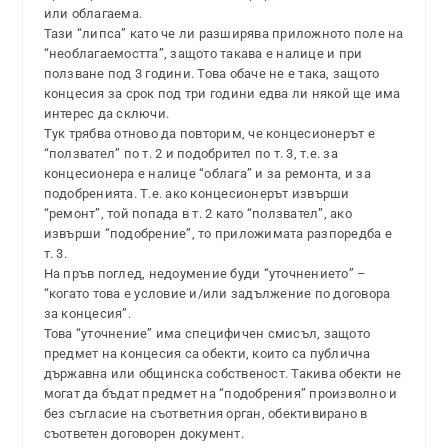
или облагаема.
Тази “липса” като че ли разширява приложното поле на
“необлагаемостта”, защото такава е налице и при
ползване под 3 години. Това обаче не е така, защото
концесия за срок под три години едва ли някой ще има
интерес да сключи.
Тук трябва отново да повторим, че концесионерът е
“ползвател” по т. 2 и подобрител по т. 3, т.е. за
концесионера е налице “облага” и за ремонта, и за
подобренията. Т.е. ако концесионерът извърши
“ремонт”, той попада в т. 2 като “ползвател”, ако
извърши “подобрение”, то приложимата разпоредба е
т. 3.
На пръв поглед, недоумение буди “уточнението” –
“когато това е условие и/или задължение по договора
за концесия”.
Това “уточнение” има специфичен смисъл, защото
предмет на концесия са обекти, които са публична
държавна или общинска собственост. Такива обекти не
могат да бъдат предмет на “подобрения” произволно и
без съгласие на съответния орган, обективирано в
съответен договорен документ.