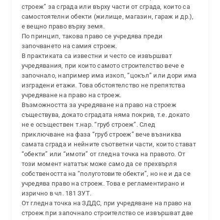
строеж” за сграда или върху части от сграда, които са
самостоятелни обекти (жилище, магазин, гараж и др.),
е вещно право върху земя.
По принцип, такова право се учредява преди
започването на самия строеж.
В практиката са известни и често се извършват
учредявания, при които самото строителство вече е
започнало, например има изкоп, “цокъл” или дори има
изградени етажи. Това обстоятелство не препятства
учредяване на право на строеж.
Възможността за учредяване на право на строеж
съществува, докато сградата няма покрив, т.е. докато
не е осъществен т.нар. “груб строеж”. След
приключване на фаза “груб строеж” вече възниква
самата сграда и нейните съответни части, които стават
“обекти” или “имоти” от гледна точка на правото. От
този момент нататък може само да се прехвърля
собствеността на “полуготовите обекти”, но не и да се
учредява право на строеж. Това е регламентирано и
изрично в чл. 181 ЗУТ.
От гледна точка на ЗДДС, при учредяване на право на
строеж при започнало строителство се извършват две