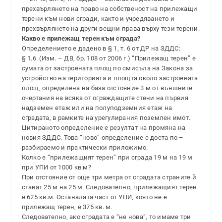
прехвърлянето на право на собственост на прилежащи
терени към нови сгради, както и учредяването и
прехвърлянето на други вещни права върху тези терени.
Какво е прилежащ терен към сграда?
Определението е дадено в § 1, т. 6 от ДР на ЗДДС:
§ 1.6. (Изм. – ДВ, бр. 108 от 2006 г.) “Прилежащ терен” е
сумата от застроената площ по смисъла на Закона за
устройство на територията и площта около застроената
площ, определена на база отстояние 3 м от външните
очертания на всяка от ограждащите стени на първия
надземен етаж или на полуподземния етаж на
сградата, в рамките на урегулирания поземлен имот.
Цитираното определение е резултат на промяна на
новия ЗДДС. Това “ново” определение е доста по –
разбираемо и практически приложимо.
Колко е “прилежащият терен” при сграда 19 м на 19 м
при УПИ от 1000 кв.м?
При отстояние от още три метра от сградата страните й
стават 25 м на 25 м. Следователно, прилежащият терен
е 625 кв.м. Останалата част от УПИ, която не е
прилежащ терен, е 375 кв. м.
Следователно, ако сградата е “не нова”, то имаме три