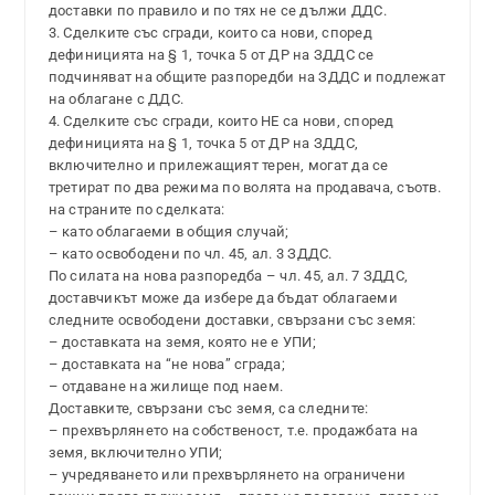
доставки по правило и по тях не се дължи ДДС.
3. Сделките със сгради, които са нови, според
дефиницията на § 1, точка 5 от ДР на ЗДДС се
подчиняват на общите разпоредби на ЗДДС и подлежат
на облагане с ДДС.
4. Сделките със сгради, които НЕ са нови, според
дефиницията на § 1, точка 5 от ДР на ЗДДС,
включително и прилежащият терен, могат да се
третират по два режима по волята на продавача, съотв.
на страните по сделката:
– като облагаеми в общия случай;
– като освободени по чл. 45, ал. 3 ЗДДС.
По силата на нова разпоредба – чл. 45, ал. 7 ЗДДС,
доставчикът може да избере да бъдат облагаеми
следните освободени доставки, свързани със земя:
– доставката на земя, която не е УПИ;
– доставката на “не нова” сграда;
– отдаване на жилище под наем.
Доставките, свързани със земя, са следните:
– прехвърлянето на собственост, т.е. продажбата на
земя, включително УПИ;
– учредяването или прехвърлянето на ограничени