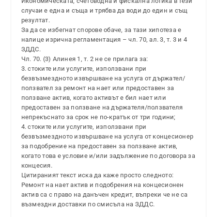
Икономическата, счетоводна и фискална логика в тези
случаи е една и съща и трябва да води до един и същ
резултат.
За да се избегнат спорове обаче, за тази хипотеза е
налице изрична регламентация – чл. 70, ал. 3, т. 3 и 4
ЗДДС.
Чл. 70. (3) Алинея 1, т. 2 не се прилага за:
3. стоките или услугите, използвани при
безвъзмездното извършване на услуга от държател/
ползвател за ремонт на нает или предоставен за
ползване актив, когато активът е бил нает или
предоставен за ползване на държателя/ползвателя
непрекъснато за срок не по-кратък от три години;
4. стоките или услугите, използвани при
безвъзмездното извършване на услуга от концесионер
за подобрение на предоставен за ползване актив,
когато това е условие и/или задължение по договора за
концесия.
Цитираният текст иска да каже просто следното:
Ремонт на нает актив и подобрения на концесионен
актив са с право на данъчен кредит, въпреки че не са
възмездни доставки по смисъла на ЗДДС.