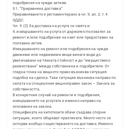
подобрения на чужди активи.
3.1. “Приравнена доставка”
Приравняването е регламентирано в чл. 9, ал. 2, т. 4
ЗДДС:
Чл. 9. (2) За доставка на услуга се смята и:
4. извършването на услуга от държател/ползвател за
ремонт и/или подобрение на нает или предоставен за
ползване актив.
Извършването на ремонт или подобрения на чужди
движими или недвижими вещи винаги води до
увеличаване на тяхната стойност и до “имуществено
разместване” между собственика и подобрителя. От
гледна точка на вещното право възниква ситуация
подобна на сделка. Тази ситуация възниква направо по
силата на специалния вещноправен закон – Закона за
собствеността.
В конкретния случай на ремонти и подобрения,
извършването на услугата е именно направо на
основание на закона.
Спецификата на хипотезите обаче създава спорни
ситуации, които объркват практиката. Много често се
оспорва изобщо съществуването на доставка. Именно