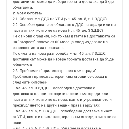
доставчикът може да избере горната доставка да бъде
облагаема.
2. Нови хипотези
2.1. Облагане с ДДС на УПИ (чл. 45, ал. 5, т. 1 ЗДДС)
2.2. Освобождаване от облагане с ДДС на сгради или на
части от тях, които не са нови (чл. 45, ал. 3 ЗДДС)
Не са нови сградите, които към датата на доставката са
на “възраст” повече от 60 месеца след издаване на
разрешението за ползване.
По силата на нова разпоредба – чл. 45, ал. 7 ЗДДС,
доставчикът може да избере горната доставка да бъде
облагаема.
2.3. Проблемът “прилежащ терен към сгради”
Проблемът прилежащ терен към сгради се среща в
следните хипотези:
– чл. 45, ал. 3 ЗДДС – освободена доставка е
доставката на прилежащите терени към сгради или
части от тях, които не са нови, както и учредяването и
прехвърлянето на други вещни права върху тях;
– чл. 45, ал. 6, т. 1 ЗДДС – освободена доставка е част
от УПИ, която е прилежащ терен към сгради, които не са
нови;
– чл. 45, ал. 6, т. 4 ЗДДС – облагаема доставка е