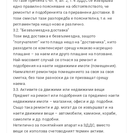
по тази причина с чл. 9, ал. 2, т. 4 ЗДДС се извършва
едно правилно поясняване на обстоятелството, че
ремонтът и подобренията са приравнени доставки. В
този смисъл тази разпоредба е пояснителна, т.е. не
регламентира нищо ново и различно.
3.2. “Безвъзмездна доставка”
Този вид доставка е безвъзмездна, защото
“получателят” нито плаща нещо на “доставчика”, нито
разходите се компенсират срещу някакво насрещно
плащане – за наем или друго плащане на ползване.
Най-масовият случай се отнася за ремонт и
подобрения на наети недвижими имоти (помещения).
Наемателят ремонтира помещението за своя за своя
сметка, без тази разноски да се прихващат срещу
наема.
3.3. Активите са движими или недвижими вещи
Предмет на ремонт или подобрения са предимно наети
недвижими имоти – магазини, офиси и др. подобни.
Също така ремонти и др. могат да се извършват и на
наети движими вещи – автомобили, камиони, кораби,
самолети и др. подобни.
Нетипично за понятийния апарат на ЗДДС, вместо
вещи се използва счетоводният термин активи.