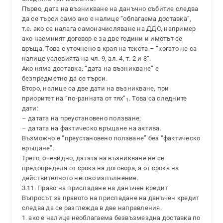
Първо, дата на възникване на данъчно събитие следва
да се търси само ако е налице “облагаема доставка”,
т.е. ако се налага самоначисляване на ДДС, например
ако наемният договор е за две години и имотът се
връща. Това е уточнено в края на текста – “когато не са
налице условията на чл. 9, ал. 4, т. 2 и 3”.
Ако няма доставка, “дата на възникване” е
безпредметно да се търси.
Второ, налице са две дати на възникване, при
приоритет на “по-ранната от тях”
. Това са следните
1
дати:
– датата на преустановено ползване;
– датата на фактическо връщане на актива.
Възможно е “преустановено ползване” без “фактическо
връщане”.
Трето, очевидно, датата на възникване не се
предопределя от срока на договора, а от срока на
действителното негово изпълнение.
3.11. Право на приспадане на данъчен кредит
Въпросът за правото на приспадане на данъчен кредит
следва да се разглежда в две направления.
1. ако е налице необлагаема безвъзмездна доставка по