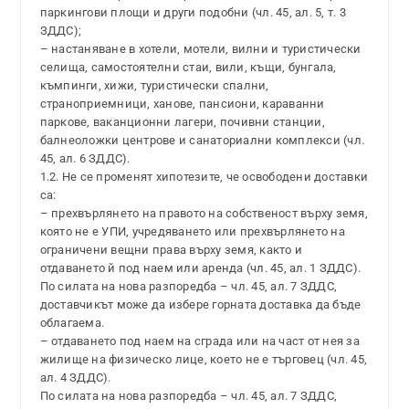
паркингови площи и други подобни (чл. 45, ал. 5, т. 3
ЗДДС);
– настаняване в хотели, мотели, вилни и туристически
селища, самостоятелни стаи, вили, къщи, бунгала,
къмпинги, хижи, туристически спални,
страноприемници, ханове, пансиони, караванни
паркове, ваканционни лагери, почивни станции,
балнеоложки центрове и санаториални комплекси (чл.
45, ал. 6 ЗДДС).
1.2. Не се променят хипотезите, че освободени доставки
са:
– прехвърлянето на правото на собственост върху земя,
която не е УПИ, учредяването или прехвърлянето на
ограничени вещни права върху земя, както и
отдаването й под наем или аренда (чл. 45, ал. 1 ЗДДС).
По силата на нова разпоредба – чл. 45, ал. 7 ЗДДС,
доставчикът може да избере горната доставка да бъде
облагаема.
– отдаването под наем на сграда или на част от нея за
жилище на физическо лице, което не е търговец (чл. 45,
ал. 4 ЗДДС).
По силата на нова разпоредба – чл. 45, ал. 7 ЗДДС,