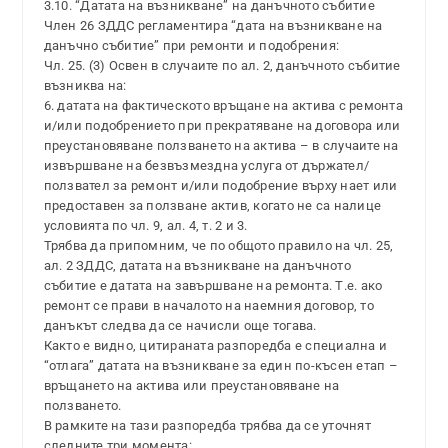
3.10. “Датата на възникване” на данъчното събитие
Член 26 ЗДДС регламентира “дата на възникване на
данъчно събитие” при ремонти и подобрения:
Чл. 25. (3) Освен в случаите по ал. 2, данъчното събитие
възниква на:
6. датата на фактическото връщане на актива с ремонта
и/или подобрението при прекратяване на договора или
преустановяване ползването на актива – в случаите на
извършване на безвъзмездна услуга от държател/
ползвател за ремонт и/или подобрение върху нает или
предоставен за ползване актив, когато не са налице
условията по чл. 9, ал. 4, т. 2 и 3.
Трябва да припомним, че по общото правило на чл. 25,
ал. 2 ЗДДС, датата на възникване на данъчното
събитие е датата на завършване на ремонта. Т.е. ако
ремонт се прави в началото на наемния договор, то
данъкът следва да се начисли още тогава.
Както е видно, цитираната разпоредба е специална и
“отлага” датата на възникване за един по-късен етап –
връщането на актива или преустановяване на
ползването.
В рамките на тази разпоредба трябва да се уточнят
следните три момента: