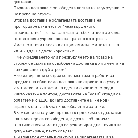
доставки.
Първата доставка е освободена доставка на учредяване
на право на строеж.
Втората доставка е облагаемата доставка на
пропорционална част от “незавършеното
строителство”, т.е. на тази част от обекта, която е била
готова преди учредяване на правото на строеж.
Именно в тази насока и същия смисъл е и текстът на
чл. 46 ЗДДС в двете изречения:
– че учредяването или прехвърлянето на право на
строеж се смята за освободена доставка до момента на
завършване в груб строеж;
– че извършените строително-монтажни работи са
предмет на облагаема доставка на строителна услуга.
2.6. Смесени хипотези на сделки с части от сгради
Както казахме по-горе, доставките на “нови” сгради са
облагаеми с ДДС, докато доставките на “не нови”
сгради могат да бъдат и освободени доставки.
Възможни са случаи, при които при схема от доставки
една част да са освободени, а друга – облагаеми.
В такива случаи могат да се реализират два начина на
документиране, както следва:
а. издават се отделни фактури за облагаемата и за