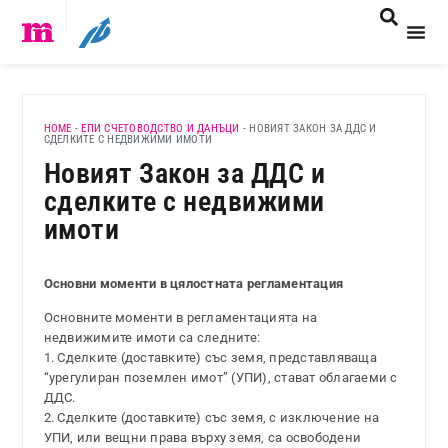
HOME
-
ЕПИ СЧЕТОВОДСТВО И ДАНЪЦИ
-
НОВИЯТ ЗАКОН ЗА ДДС И
СДЕЛКИТЕ С НЕДВИЖИМИ ИМОТИ
Новият Закон за ДДС и
сделките с недвижими
имоти
Основни моменти в цялостната регламентация
Основните моменти в регламентацията на
недвижимите имоти са следните:
1. Сделките (доставките) със земя, представляваща
“урегулиран поземлен имот” (УПИ), стават облагаеми с
ДДС.
2. Сделките (доставките) със земя, с изключение на
УПИ, или вещни права върху земя, са освободени