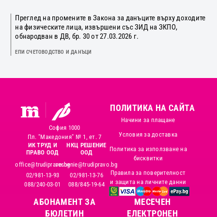
Преглед на промените в Закона за данъците върху доходите
на физическите лица, извършени със ЗИД на ЗКПО,
обнародван в ДВ, бр. 30 от 27.03.2026 г.
ЕПИ СЧЕТОВОДСТВО И ДАНЪЦИ
ПОЛИТИКА НА САЙТА
Начини за плащане
София 1000
Условия за доставка
Пл. "Македония" № 1, ет. 7
ИК ТРУД И
НКЦ РЕШЕНИЕ
Политика за използване на
ПРАВО ООД
ООД
бисквитки
office@trudipravo.bg
reshenie@trudipravo.bg
Правила за поверителност
02/981-13-93
02/981-13-76
и защита на личните данни
088/240-03-01
088/845-19-64
АБОНАМЕНТ ЗА
MЕСЕЧЕН
БЮЛЕТИН
ЕЛЕКТРОНЕН