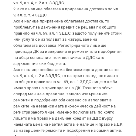
чл. 9, ал. 4, т. 2 и т. 3 ЗДДС;
2. ако е налице облагаема приравнена доставка по чл.
9, ал. 2, т. 4 ЗДДС.
Ако е налице приравнена облагаема доставка, то
проблемът за данъчния кредит се решава по общото
правило на чл. 69, ал. 1 ЗДДС, защото получените стоки
или услуги се използват за извършване на
облагаемата доставка. Регистрираното лице ще
приспада ДК за извършените ремонти или подобрения
на общо основание, но и ще начисли ДДС като
задължение към бюджета.
Ако е налице необлагаема безвъзмездна доставка по
чл. 9, ал. 4, т. 2 и 3 ЗДДС, то на пръв поглед, по силата
на общото правило на чл. 69, ал. 1 ЗДДС лицето не би
имало право на приспадане на ДК. Тази теза обаче
според мен не е правилна, защото извършените
ремонти и подобрения обикновено се използват в
рамките на независимата икономическа дейност на
регистрираното лице. Именно по логиката, по която
лицето има право на данъчен кредит за ДДС върху
наемната цена на наетия актив, е налице и право на ДК
за извършените ремонти и подобрения на самия актив.