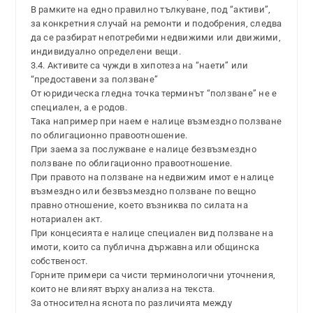
В рамките на едно правилно тълкуване, под “активи”,
за конкретния случай на ремонти и подобрения, следва
да се разбират непотребими недвижими или движими,
индивидуално определени вещи.
3.4. Активите са чужди в хипотеза на “наети” или
“предоставени за ползване”
От юридическа гледна точка терминът “ползване” не е
специален, а е родов.
Така например при наем е налице възмездно ползване
по облигационно правоотношение.
При заема за послужване е налице безвъзмездно
ползване по облигационно правоотношение.
При правото на ползване на недвижим имот е налице
възмездно или безвъзмездно ползване по вещно
правно отношение, което възниква по силата на
нотариален акт.
При концесията е налице специален вид ползване на
имоти, които са публична държавна или общинска
собственост.
Горните примери са чисти терминологични уточнения,
които не влияят върху анализа на текста.
За относителна яснота по различията между