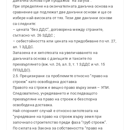
данъчна основа при продажба “на загуба”.
При определяне на окончателната данъчна основа на
сравнение ще подлежат две данъчни основи и ще се
избере най-високата от тях. Тези две данъчни основи
са следните:
– цената “без ДДС”, договорена между страните,
съгласно чл. 26 ЗДДС ;
– себестойността или цената на придобиване по чл. 27,
ал. 1 ЗДДС.
Запазена е и хипотезата на увеличаването на
данъчната основа с данъците и таксите по
прехвърлянето (вж. чл. 26, ал. 3, т. 1 ЗДДС и чл. 15
ППЗДДС).
2.5. Прецизирани са проблемите относно “право на
строеж” като освободена доставка
Правото на строеж е вещно право върху земя – УПИ.
Следователно, учредяването и последващото
прехвърляне на право на строеж е безспорна
освободена доставка.
Най-спорният случай е относно хипотезата на
“учредяване на право на строеж върху земя при
започнало строителство преди фаза “груб строеж”.
По силата на Закона за собствеността “право на