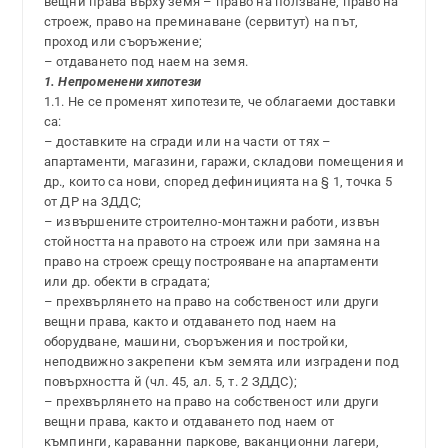
вещни права върху земя – право на ползване, право на
строеж, право на преминаване (сервитут) на път,
проход или съоръжение;
– отдаването под наем на земя.
1. Непроменени хипотези
1.1. Не се променят хипотезите, че облагаеми доставки
са:
– доставките на сгради или на части от тях –
апартаменти, магазини, гаражи, складови помещения и
др., които са нови, според дефиницията на § 1, точка 5
от ДР на ЗДДС;
– извършените строително-монтажни работи, извън
стойността на правото на строеж или при замяна на
право на строеж срещу построяване на апартаменти
или др. обекти в сградата;
– прехвърлянето на право на собственост или други
вещни права, както и отдаването под наем на
оборудване, машини, съоръжения и постройки,
неподвижно закрепени към земята или изградени под
повърхността й (чл. 45, ал. 5, т. 2 ЗДДС);
– прехвърлянето на право на собственост или други
вещни права, както и отдаването под наем от
къмпинги, караванни паркове, ваканционни лагери,