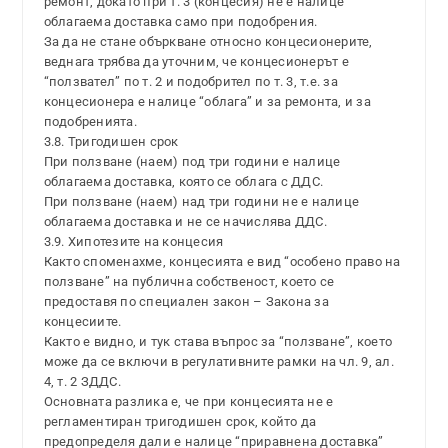
ремонт, докато при т. 3 (концесия) не е налице
облагаема доставка само при подобрения.
За да не стане объркване относно концесионерите,
веднага трябва да уточним, че концесионерът е
“ползвател” по т. 2 и подобрител по т. 3, т.е. за
концесионера е налице “облага” и за ремонта, и за
подобренията.
3.8. Тригодишен срок
При ползване (наем) под три години е налице
облагаема доставка, която се облага с ДДС.
При ползване (наем) над три години не е налице
облагаема доставка и не се начислява ДДС.
3.9. Хипотезите на концесия
Както споменахме, концесията е вид “особено право на
ползване” на публична собственост, което се
предоставя по специален закон – Закона за
концесиите.
Както е видно, и тук става въпрос за “ползване”, което
може да се включи в регулативните рамки на чл. 9, ал.
4, т. 2 ЗДДС.
Основната разлика е, че при концесията не е
регламентиран тригодишен срок, който да
предопределя дали е налице “приравнена доставка”