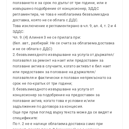
ползването е за срок по дълъг от три години, или е
извършено подобрение от концесионер, ЗДДС
регламентира, че това е необлагаема безвъзмездна
доставка, която не се облага с ДДС.
Това изключение е регламентирано в чл. 9, ал. 4, т. 2 и 4
ЗДДС:
Чл. 9. (4) Алинея 3 не се прилага при:
(бел. авт., разбирай: Не се счита за облагаема доставка
и не се облага с ДДС)
2. безвъзмездното извършване на услуга от държател/
ползвател за ремонт на нает или предоставен за
ползване актив в случаите, когато активът е бил нает
или предоставен за ползване на държателя/
ползвателя и фактически е ползван непрекъснато за
срок не по-кратък от три години;
3. безвъзмездното извършване на услуга от
концесионер за подобрение на предоставен за
ползване актив, когато това е условие и/или
задължение по договора за концесия.
Още при пръв поглед върху текста може да се видят и
спецификите:
По т. 2 не е налице облагаема доставка само при