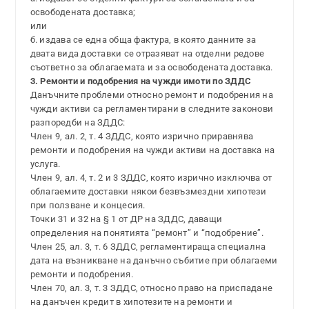
освободената доставка;
или
б. издава се една обща фактура, в която данните за
двата вида доставки се отразяват на отделни редове
съответно за облагаемата и за освободената доставка.
3. Ремонти и подобрения на чужди имоти по ЗДДС
Данъчните проблеми относно ремонт и подобрения на
чужди активи са регламентирани в следните законови
разпоредби на ЗДДС:
Член 9, ал. 2, т. 4 ЗДДС, която изрично приравнява
ремонти и подобрения на чужди активи на доставка на
услуга.
Член 9, ал. 4, т. 2 и 3 ЗДДС, която изрично изключва от
облагаемите доставки някои безвъзмездни хипотези
при ползване и концесия.
Точки 31 и 32 на § 1 от ДР на ЗДДС, даващи
определения на понятията “ремонт” и “подобрение”.
Член 25, ал. 3, т. 6 ЗДДС, регламентираща специална
дата на възникване на данъчно събитие при облагаеми
ремонти и подобрения.
Член 70, ал. 3, т. 3 ЗДДС, относно право на приспадане
на данъчен кредит в хипотезите на ремонти и