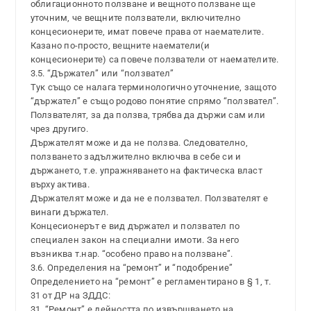
облигационното ползване и вещното ползване ще
уточним, че вещните ползватели, включително
концесионерите, имат повече права от наемателите.
Казано по-просто, вещните наематели(и
концесионерите) са повече ползватели от наемателите.
3.5. “Държател” или “ползвател”
Тук също се налага терминологично уточнение, защото
“държател” е също родово понятие спрямо “ползвател”.
Ползвателят, за да ползва, трябва да държи сам или
чрез другиго.
Държателят може и да не ползва. Следователно,
ползването задължително включва в себе си и
държането, т.е. упражняването на фактическа власт
върху актива.
Държателят може и да не е ползвател. Ползвателят е
винаги държател.
Концесионерът е вид държател и ползвател по
специален закон на специални имоти. За него
възниква т.нар. “особено право на ползване”.
3.6. Определения на “ремонт” и “подобрение”
Определението на “ремонт” е регламентирано в § 1, т.
31 от ДР на ЗДДС:
31. “Ремонт” е дейността по извършването на