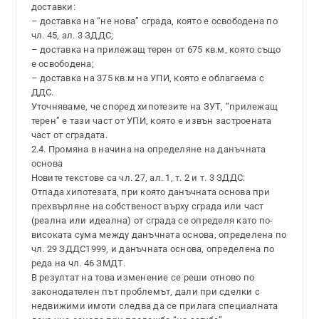
доставки:
– доставка на “не нова” сграда, която е освободена по
чл. 45, ал. 3 ЗДДС;
– доставка на прилежащ терен от 675 кв.м, която също
е освободена;
– доставка на 375 кв.м на УПИ, която е облагаема с
ДДС.
Уточняваме, че според хипотезите на ЗУТ, “прилежащ
терен” е тази част от УПИ, която е извън застроената
част от сградата.
2.4. Промяна в начина на определяне на данъчната
основа
Новите текстове са чл. 27, ал. 1, т. 2 и т. 3 ЗДДС:
Отпада хипотезата, при която данъчната основа при
прехвърляне на собственост върху сграда или част
(реална или идеална) от сграда се определя като по-
високата сума между данъчната основа, определена по
чл. 29 ЗДДС1999, и данъчната основа, определена по
реда на чл. 46 ЗМДТ.
В резултат на това изменение се реши отново по
законодателен път проблемът, дали при сделки с
недвижими имоти следва да се прилага специалната