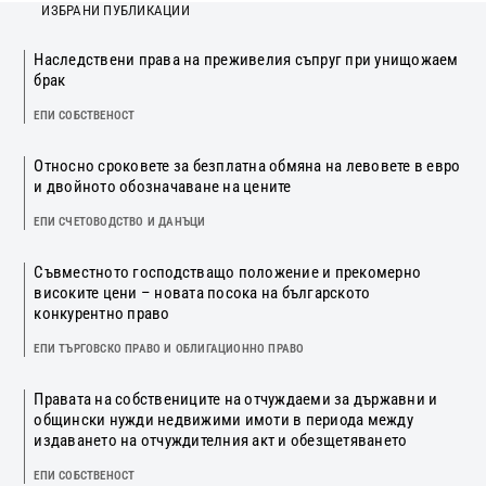
ИЗБРАНИ ПУБЛИКАЦИИ
Наследствени права на преживелия съпруг при унищожаем
брак
ЕПИ СОБСТВЕНОСТ
Относно сроковете за безплатна обмяна на левовете в евро
и двойното обозначаване на цените
ЕПИ СЧЕТОВОДСТВО И ДАНЪЦИ
Съвместното господстващо положение и прекомерно
високите цени – новата посока на българското
конкурентно право
ЕПИ ТЪРГОВСКО ПРАВО И ОБЛИГАЦИОННО ПРАВО
Правата на собствениците на отчуждаеми за държавни и
общински нужди недвижими имоти в периода между
издаването на отчуждителния акт и обезщетяването
ЕПИ СОБСТВЕНОСТ