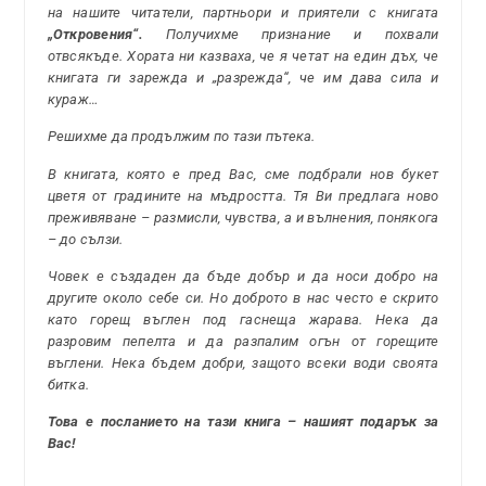
на нашите читатели, партньори и приятели с книгата
„Откровения“.
Получихме признание и похвали
отвсякъде. Хората ни казваха, че я четат на един дъх, че
книгата ги зарежда и „разрежда“, че им дава сила и
кураж…
Решихме да продължим по тази пътека.
В книгата, която е пред Вас, сме подбрали нов букет
цветя от градините на мъдростта. Тя Ви предлага ново
преживяване – размисли, чувства, а и вълнения, понякога
– до сълзи.
Човек е създаден да бъде добър и да носи добро на
другите около себе си. Но доброто в нас често е скрито
като горещ въглен под гаснеща жарава. Нека да
разровим пепелта и да разпалим огън от горещите
въглени. Нека бъдем добри, защото всеки води своята
битка.
Това е посланието на тази книга – нашият подарък за
Вас!