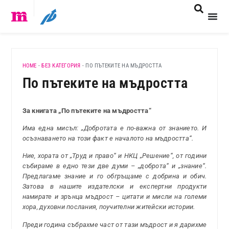
HOME
-
БЕЗ КАТЕГОРИЯ
-
ПО ПЪТЕКИТЕ НА МЪДРОСТТА
По пътеките на мъдростта
За книгата „По пътеките на мъдростта“
Има една мисъл: „Добротата е по-важна от знанието. И
осъзнаването на този факт е началото на мъдростта“.
Ние, хората от „Труд и право“ и НКЦ „Решение“, от години
събираме в едно тези две думи – „доброта“ и „знание“.
Предлагаме знание и го обгръщаме с добрина и обич.
Затова в нашите издателски и експертни продукти
намирате и зрънца мъдрост – цитати и мисли на големи
хора, духовни послания, поучителни житейски истории.
Преди година събрахме част от тази мъдрост и я дарихме