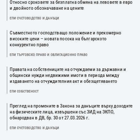
Относно сроковете за безплатна обмяна на левовете в евро
и двойното обозначаване на цените
ЕПИ СЧЕТОВОДСТВО И ДАНЪЦИ
Съвместното господстващо положение и прекомерно
високите цени – новата посока на българското
конкурентно право
ЕПИ ТЪРГОВСКО ПРАВО И ОБЛИГАЦИОННО ПРАВО
Правата на собствениците на отчуждаеми за държавни и
общински нужди недвижими имоти в периода между
издаването на отчуждителния акт и обезщетяването
ЕПИ СОБСТВЕНОСТ
Преглед на промените в Закона за данъците върху доходите
на физическите лица, извършени със ЗИД на ЗКПО,
обнародван в ДВ, бр. 30 от 27.03.2026 г.
ЕПИ СЧЕТОВОДСТВО И ДАНЪЦИ