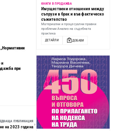
КНИГИ В ПРОДАЖБА
Имуществени отношения между
съпрузи в брак и във фактическо
съжителство
Материални и процесуални правни
проблеми Анализ на съдебната
практика
ДЕТАЙЛИ
ДОБАВИ
И „Нормативни
 и
родажба при
ЕДВАЩА ПУБЛИКАЦИЯ
не на 2023 година