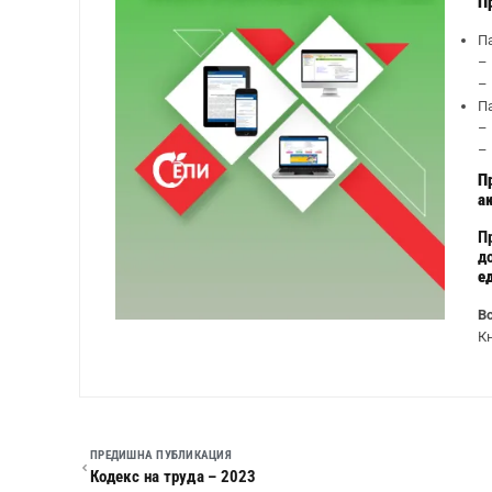
П
П
–
–
П
–
–
П
а
П
д
е
В
К
ПРЕДИШНА ПУБЛИКАЦИЯ
Кодекс на труда – 2023