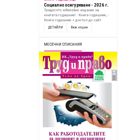
Социално осигуряване - 2026 г.
Тридесето юбилейно издание на
книгата-годишник! - Книга-годишник; -
Книга-годишник + достъп до сайт
ДЕТАЙЛИ
Виж опции
МЕСЕЧНИ СПИСАНИЯ