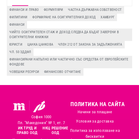
ФИНАНСИ И ПРАВО
ФОРМУЛЯРИ
ЧАСТНА ДЪРЖАВНА СОБСТВЕНОСТ
ФИЛИПИНИ
ФОРМИРАНЕ НА ОСИГУРИТЕЛНИЯ ДОХОД
ХАМБУРГ
ФИНАНСИ
ЧИЙТО ОСИГУРИТЕЛЕН СТАЖ И ДОХОД СЛЕДВА ДА БЪДАТ ЗАВЕРЕНИ В
ОСИГУРИТЕЛНИ КНИЖКИ
ЮРИСТИ
ЦАНКА ЦАНКОВА
ЧЛЕН 212 ОТ ЗАКОНА ЗА ЗАДЪЛЖЕНИЯТА
ЧЛ. 50 ЗДДФЛ
ФИНАНСИРАНИ НАПЪЛНО ИЛИ ЧАСТИЧНО СЪС СРЕДСТВА ОТ ЕВРОПЕЙСКИТЕ
ФОНДОВЕ
ЧОВЕШКИ РЕСУРСИ
ФИНАНСОВО ОТЧИТАНЕ
ПОЛИТИКА НА САЙТА
Начини за плащане
София 1000
Условия за доставка
Пл. "Македония" № 1, ет. 7
ИК ТРУД И
НКЦ РЕШЕНИЕ
Политика за използване на
ПРАВО ООД
ООД
бисквитки