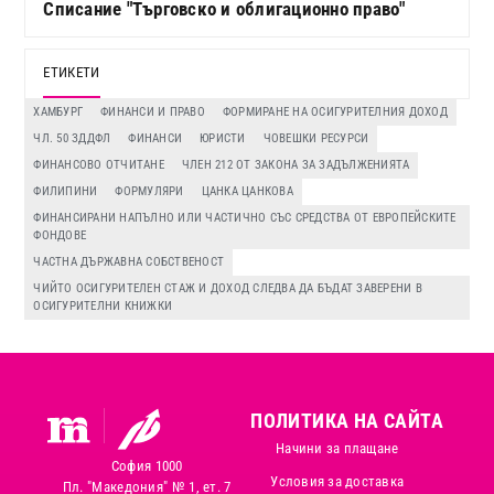
Списание "Търговско и облигационно право"
ЕТИКЕТИ
ХАМБУРГ
ФИНАНСИ И ПРАВО
ФОРМИРАНЕ НА ОСИГУРИТЕЛНИЯ ДОХОД
ЧЛ. 50 ЗДДФЛ
ФИНАНСИ
ЮРИСТИ
ЧОВЕШКИ РЕСУРСИ
ФИНАНСОВО ОТЧИТАНЕ
ЧЛЕН 212 ОТ ЗАКОНА ЗА ЗАДЪЛЖЕНИЯТА
ФИЛИПИНИ
ФОРМУЛЯРИ
ЦАНКА ЦАНКОВА
ФИНАНСИРАНИ НАПЪЛНО ИЛИ ЧАСТИЧНО СЪС СРЕДСТВА ОТ ЕВРОПЕЙСКИТЕ
ФОНДОВЕ
ЧАСТНА ДЪРЖАВНА СОБСТВЕНОСТ
ЧИЙТО ОСИГУРИТЕЛЕН СТАЖ И ДОХОД СЛЕДВА ДА БЪДАТ ЗАВЕРЕНИ В
ОСИГУРИТЕЛНИ КНИЖКИ
ПОЛИТИКА НА САЙТА
Начини за плащане
София 1000
Условия за доставка
Пл. "Македония" № 1, ет. 7