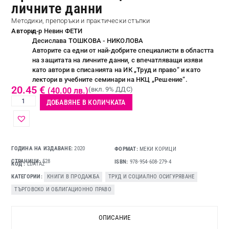
личните данни
Методики, препоръки и практически стъпки
Автори:
д-р Невин ФЕТИ
Десислава ТОШКОВА - НИКОЛОВА
Авторите са едни от най-добрите специалисти в областта
на защитата на личните данни, с впечатляващи изяви
като автори в списанията на ИК „Труд и право“ и като
лектори в учебните семинари на НКЦ „Решение“.
20.45
€
(вкл. 9% ДДС)
(40.00 лв.)
ДОБАВЯНЕ В КОЛИЧКАТА
ГОДИНА НА ИЗДАВАНЕ:
2020
ФОРМАТ:
МЕКИ КОРИЦИ
СТРАНИЦИ:
528
ISBN:
978-954-608-279-4
КОД
LDATA2
КАТЕГОРИИ
КНИГИ В ПРОДАЖБА
,
ТРУД И СОЦИАЛНО ОСИГУРЯВАНЕ
,
ТЪРГОВСКО И ОБЛИГАЦИОННО ПРАВО
ОПИСАНИЕ