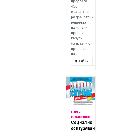
предлага
450
експертно
разработени
решения
на важни
правни
казуси,
свързани с
прилагането
на...
ДЕТАЙЛИ
ДОБАВИ
KНИГИ-
ГОДИШНИЦИ
Социално
осигуряване