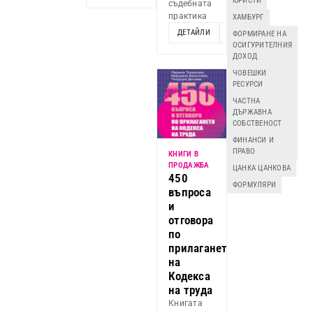
ЮРИСТИ
съдебната
практика
ХАМБУРГ
ДЕТАЙЛИ
ДОБАВИ
ФОРМИРАНЕ НА
ОСИГУРИТЕЛНИЯ
ДОХОД
ЧОВЕШКИ
РЕСУРСИ
ЧАСТНА
ДЪРЖАВНА
СОБСТВЕНОСТ
ФИНАНСИ И
ПРАВО
КНИГИ В
ПРОДАЖБА
ЦАНКА ЦАНКОВА
450
ФОРМУЛЯРИ
въпроса
и
отговора
по
прилагането
на
Кодекса
на труда
Книгата