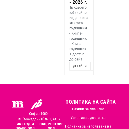
- 2026 г.
Тридесето
юбилейно
издание на
книгата-
годишник!
- Книга-
годишник;
- Книга-
годишник
+ достъп
до сайт
ДЕТАЙЛИ
ОПЦИИ
ПОЛИТИКА НА САЙТА
Начини за плащане
София 1000
Условия за доставка
Пл. "Македония" № 1, ет. 7
ИК ТРУД И
НКЦ РЕШЕНИЕ
Политика за използване на
ПРАВО ООД
ООД