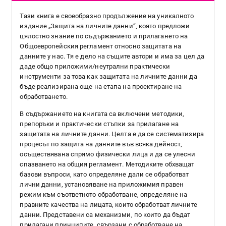
Тази книга е своеобразно продължение на уникалното
издание „Защита на личните данни“, която предложи
цялостно знание по съдържанието и прилагането на
Общоевропейския регламент относно защитата на
данните у нас. Тя е дело на същите автори и има за цел да
даде общо приложими/неутрални практически
инструменти за това как защитата на личните данни да
бъде реализирана още на етапа на проектиране на
обработването.
В съдържанието на книгата са включени методики,
препоръки и практически стъпки за прилагане на
защитата на личните данни. Целта е да се систематизира
процесът по защита на данните във всяка дейност,
осъществявана спрямо физически лица и да се улесни
спазването на общия регламент. Методиките обхващат
базови въпроси, като определяне дали се обработват
лични данни, установяване на приложимия правен
режим към съответното обработване, определяне на
правните качества на лицата, които обработват личните
данни. Представени са механизми, по които да бъдат
прилагани принципите, свързани с обработване на