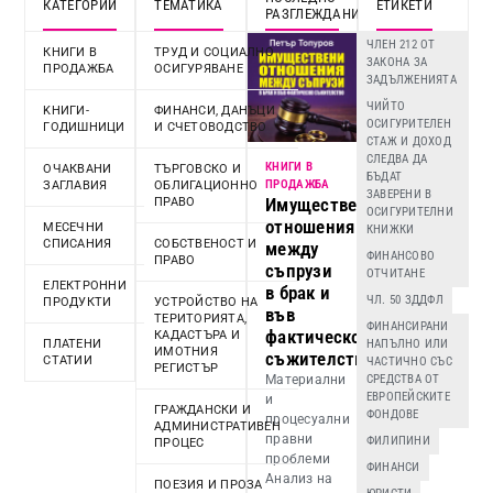
КАТЕГОРИИ
ТЕМАТИКА
ЕТИКЕТИ
РАЗГЛЕЖДАНИ
ЧЛЕН 212 ОТ
КНИГИ В
ТРУД И СОЦИАЛНО
ЗАКОНА ЗА
ПРОДАЖБА
ОСИГУРЯВАНЕ
ЗАДЪЛЖЕНИЯТА
ЧИЙТО
KНИГИ-
ФИНАНСИ, ДАНЪЦИ
ОСИГУРИТЕЛЕН
ГОДИШНИЦИ
И СЧЕТОВОДСТВО
СТАЖ И ДОХОД
СЛЕДВА ДА
КНИГИ В
ОЧАКВАНИ
ТЪРГОВСКО И
БЪДАТ
ПРОДАЖБА
ЗАГЛАВИЯ
ОБЛИГАЦИОННО
ЗАВЕРЕНИ В
Имуществени
ПРАВО
ОСИГУРИТЕЛНИ
отношения
МЕСЕЧНИ
КНИЖКИ
СПИСАНИЯ
СОБСТВЕНОСТ И
между
ФИНАНСОВО
ПРАВО
съпрузи
ОТЧИТАНЕ
ЕЛЕКТРОННИ
в брак и
ЧЛ. 50 ЗДДФЛ
ПРОДУКТИ
УСТРОЙСТВО НА
във
ТЕРИТОРИЯТА,
ФИНАНСИРАНИ
фактическо
КАДАСТЪРА И
ПЛАТЕНИ
НАПЪЛНО ИЛИ
ИМОТНИЯ
съжителство
СТАТИИ
ЧАСТИЧНО СЪС
РЕГИСТЪР
Материални
СРЕДСТВА ОТ
ЕВРОПЕЙСКИТЕ
и
ГРАЖДАНСКИ И
ФОНДОВЕ
процесуални
АДМИНИСТРАТИВЕН
правни
ФИЛИПИНИ
ПРОЦЕС
проблеми
ФИНАНСИ
Анализ на
ПОЕЗИЯ И ПРОЗА