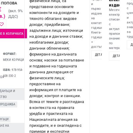
физически лица, са
я ПОПОВА
про
и
издание
представени основните
€
с
първо
Месечно
(вкл. 9%
компоненти на доходите и
цял
издание
електронно
в.)
ДДС)
и
тяхното облагане: видове
на
списание
акт
книгата-
доходи; придобиване;
с
зна
годишник!
актуално
задължени лица; източници
за
Книга-
Е В КОЛИЧКАТА
приложно
на доходи и данъчни ставки;
труд
годишник
знание
необлагаеми доходи;
+
по
Д
достъп...
данъчни облекчения;
материята...
формиране на данъчната
ФОРМАТ:
ДЕТАЙЛИ
ДОБАВИ
ДЕТАЙЛИ
основа; насоки за попълване
МЕКИ КОРИЦИ
и подаване на годишната
ISBN:
978-954-
данъчна декларация от
608-330-2
024
физическите лица;
предоставяне на
информация от платците на
 ДАНЪЦИ И
доходи; контрол и санкции.
СТВО
Всяка от темите е разгледана
 ПРОДАЖБА
в контекста на правната
уредба и практиката на
Националната агенция за
АНЪЦИ
,
приходите, и е онагледена с
НЕ НА
примери и експертни