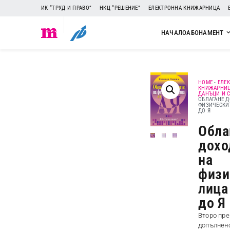
ИК “ТРУД И ПРАВО”
НКЦ “РЕШЕНИЕ”
ЕЛЕКТРОННА КНИЖАРНИЦА
НАЧАЛО
АБОНАМЕНТ
HOME
-
ЕЛЕ
КНИЖАРНИ
ДАНЪЦИ И 
ОБЛАГАНЕ Д
ФИЗИЧЕСКИТ
ДО Я
Обла
дохо
на
физи
лица
до Я
Второ пре
допълнен