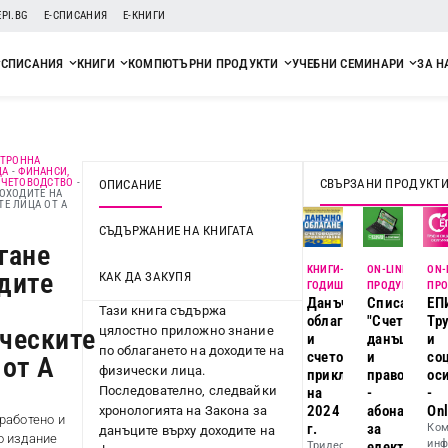
EPI.BG
Е-СПИСАНИЯ
Е-КНИГИ
СПИСАНИЯ
КНИГИ
КОМПЮТЪРНИ ПРОДУКТИ
УЧЕБНИ СЕМИНАРИ
ЗА Н
КТРОННА
ЦА
-
ФИНАНСИ,
СВЪРЗАНИ ПРОДУКТ
СЧЕТОВОДСТВО
-
ОПИСАНИЕ
ОХОДИТЕ НА
Е ЛИЦА ОТ А
СЪДЪРЖАНИЕ НА КНИГАТА
гане
KНИГИ-
ON-LINE
ON-
дите
КАК ДА ЗАКУПЯ
ГОДИШНИЦИ
ПРОДУКТ
ПРО
Данъчно
Списание
ЕП
Тази книга съдържа
облагане
"Счетоводст
Тр
цялостно приложно знание
ческите
и
данъци
и
по облагането на доходите на
счетоводно
и
со
 от А
физически лица.
приключване
право"
ос
Последователно, следвайки
на
-
-
2024
абонамент
Onl
хронологията на Закона за
работено и
г.
за
Ком
данъците върху доходите на
о издание
инф
електронно
Тридесет