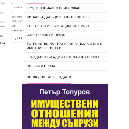
с
дукт
цялостно
ТРУД И СОЦИАЛНО ОСИГУРЯВАНЕ
и
остно
актуално
ФИНАНСИ, ДАНЪЦИ И СЧЕТОВОДСТВО
знание
уално
за
ТЪРГОВСКО И ОБЛИГАЦИОННО ПРАВО
ние
счетоводство,...
СОБСТВЕНОСТ И ПРАВО
а...
ДЕТАЙЛИ
ОПЦИИ
ЕТАЙЛИ
ОПЦИИ
УСТРОЙСТВО НА ТЕРИТОРИЯТА, КАДАСТЪРА И
ИМОТНИЯ РЕГИСТЪР
ОПЦИИ
ГРАЖДАНСКИ И АДМИНИСТРАТИВЕН ПРОЦЕС
ПОЕЗИЯ И ПРОЗА
ПОСЛЕДНО РАЗГЛЕЖДАНИ