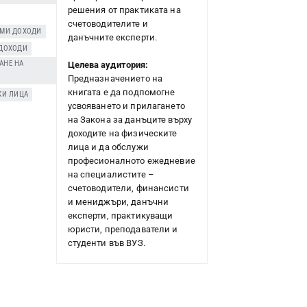
решения от практиката на
счетоводителите и
ЕМИ ДОХОДИ
,
данъчните експерти.
 ДОХОДИ
,
АНЕ НА
Целева аудитория:
Предназначението на
книгата е да подпомогне
КИ ЛИЦА
усвояването и прилагането
на Закона за данъците върху
доходите на физическите
лица и да обслужи
професионалното ежедневие
на специалистите –
счетоводители, финансисти
и мениджъри, данъчни
експерти, практикуващи
юристи, преподаватели и
студенти във ВУЗ.