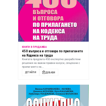
КНИГИ В ПРОДАЖБА
450 въпроса и отговора по прилагането
на Кодекса на труда
Книгата предлага 450 експертно разработени
решения на важни правни казуси, свързани с
прилагането на...
ДЕТАЙЛИ
ДОБАВИ