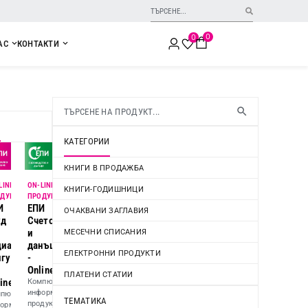
0
0
АС
КОНТАКТИ
И
КАТЕГОРИИ
КНИГИ В ПРОДАЖБА
LINE
ON-LINE
KНИГИ-ГОДИШНИЦИ
ДУКТ
ПРОДУКТ
И
ЕПИ
ОЧАКВАНИ ЗАГЛАВИЯ
во,
уд
Счетоводство
и
МЕСЕЧНИ СПИСАНИЯ
циално
данъци
ЕЛЕКТРОННИ ПРОДУКТИ
игуряване
-
Online
ПЛАТЕНИ СТАТИИ
ine
Компютърен
информационен
пютърен
ТЕМАТИКА
продукт
ормационен