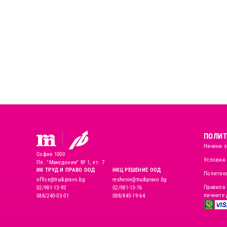
ПОЛИТ
Начини з
София 1000
Условия 
Пл. "Македония" № 1, ет. 7
ИК ТРУД И ПРАВО ООД
НКЦ РЕШЕНИЕ ООД
Политика
office@trudipravo.bg
reshenie@trudipravo.bg
Правила 
02/981-13-93
02/981-13-76
личните 
088/240-03-01
088/845-19-64