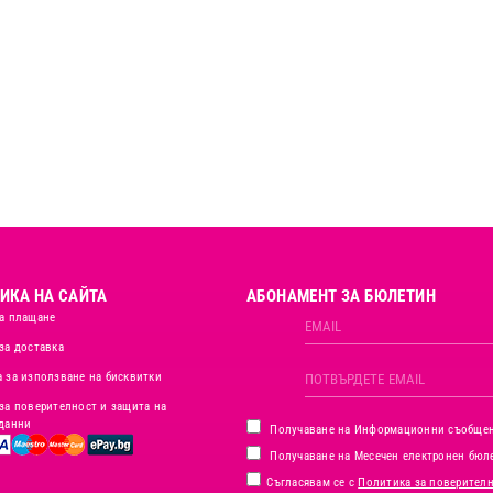
ИКА НА САЙТА
АБОНАМЕНТ ЗА БЮЛЕТИН
а плащане
за доставка
 за използване на бисквитки
за поверителност и защита на
данни
Получаване на Информационни съобще
Получаване на Месечен електронен бюл
Съгласявам се с
Политика за поверител