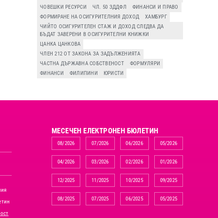
ЧОВЕШКИ РЕСУРСИ
ЧЛ. 50 ЗДДФЛ
ФИНАНСИ И ПРАВО
ФОРМИРАНЕ НА ОСИГУРИТЕЛНИЯ ДОХОД
ХАМБУРГ
ЧИЙТО ОСИГУРИТЕЛЕН СТАЖ И ДОХОД СЛЕДВА ДА
БЪДАТ ЗАВЕРЕНИ В ОСИГУРИТЕЛНИ КНИЖКИ
ЦАНКА ЦАНКОВА
ЧЛЕН 212 ОТ ЗАКОНА ЗА ЗАДЪЛЖЕНИЯТА
ЧАСТНА ДЪРЖАВНА СОБСТВЕНОСТ
ФОРМУЛЯРИ
ФИНАНСИ
ФИЛИПИНИ
ЮРИСТИ
MЕСЕЧЕН ЕЛЕКТРОНЕН БЮЛЕТИН
08/2026
07/2026
06/2026
05/2026
04/2026
03/2026
02/2026
01/2026
12/2025
11/2025
10/2025
09/2025
ния
08/2025
07/2025
06/2025
05/2025
етин
ност