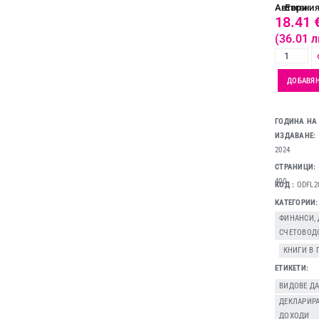
Автори:
Евгени
18.41
(36.01 л
ДОБАВЯН
ГОДИНА НА
ИЗДАВАНЕ:
2024
СТРАНИЦИ:
400
КОД
ODFL2
КАТЕГОРИИ
ФИНАНСИ,
СЧЕТОВОД
,
КНИГИ В
ЕТИКЕТИ
ВИДОВЕ Д
ДЕКЛАРИРА
ДОХОДИ