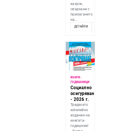
казуси,
свързани с
прилагането
на...
ДЕТАЙЛИ
ДОБАВИ
KНИГИ-
ГОДИШНИЦИ
Социално
осигуряване
- 2026 г.
Тридесето
юбилейно
издание на
книгата-
годишник!
- Книга-