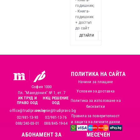
годишник;
- Книга-
годишник
+ достъп
до сайт
ДЕТАЙЛИ
ОПЦИИ
ПОЛИТИКА НА САЙТА
Начини за плащане
София 1000
Условия за доставка
Пл. "Македония" № 1, ет. 7
ИК ТРУД И
НКЦ РЕШЕНИЕ
Политика за използване на
ПРАВО ООД
ООД
бисквитки
office@trudipravo.bg
reshenie@trudipravo.bg
Правила за поверителност
02/981-13-93
02/981-13-76
и защита на личните данни
088/240-03-01
088/845-19-64
АБОНАМЕНТ ЗА
MЕСЕЧЕН