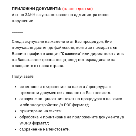
ПРИЛОЖНИ ДОКУМЕНТИ:
(платен достъп)
Акт по ЗАНН за установяване на административно
нарушение
______
След закупуване на жалените от Вас процедури, Вие
получавате достъп до файловете, които се намират във
Вашият профил в секция
“Сваляния”
или директно от линк
на Вашата електронна поща, след потвържадаване на
плащането от наша страна.
Получавате:
изтегляне и съхранение на пакета /процедура и
приложни документи/ локално на Ваш носител.
отваряне на цялостния текст на процедурата на всяко
мобилно устройство /в PDF формат/;
принтиране на текста;
обработка и принтиране на приложените документи /в
WORD формат/;
съхранение на текстовете.