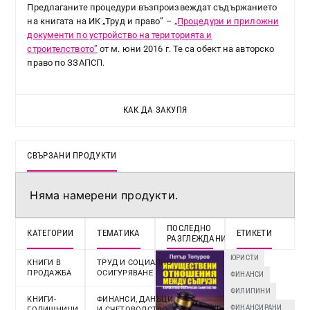
Предлаганите процедури възпроизвеждат съдържанието
на книгата на ИК „Труд и право” –
„Процедури и приложни
документи по устройство на територията и
строителството”
от м. юни 2016 г. Те са обект на авторско
право по ЗЗАПСП.
КАК ДА ЗАКУПЯ
СВЪРЗАНИ ПРОДУКТИ
Няма намерени продукти.
ПОСЛЕДНО
КАТЕГОРИИ
ТЕМАТИКА
ЕТИКЕТИ
РАЗГЛЕЖДАНИ
ЮРИСТИ
КНИГИ В
ТРУД И СОЦИАЛНО
ПРОДАЖБА
ОСИГУРЯВАНЕ
ФИНАНСИ
ФИЛИПИНИ
KНИГИ-
ФИНАНСИ, ДАНЪЦИ
ФИНАНСИРАНИ
ГОДИШНИЦИ
И СЧЕТОВОДСТВО