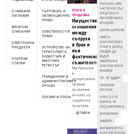
НАПЪЛНО ИЛИ
ЧАСТИЧНО СЪС
КНИГИ В
ОЧАКВАНИ
ТЪРГОВСКО И
СРЕДСТВА ОТ
ПРОДАЖБА
ЗАГЛАВИЯ
ОБЛИГАЦИОННО
ЕВРОПЕЙСКИТЕ
Имуществени
ПРАВО
ФОНДОВЕ
отношения
МЕСЕЧНИ
ЦАНКА ЦАНКОВА
СПИСАНИЯ
СОБСТВЕНОСТ И
между
ПРАВО
ЧИЙТО
съпрузи
ОСИГУРИТЕЛЕН
ЕЛЕКТРОННИ
в брак и
СТАЖ И ДОХОД
ПРОДУКТИ
УСТРОЙСТВО НА
във
СЛЕДВА ДА
ТЕРИТОРИЯТА,
фактическо
КАДАСТЪРА И
БЪДАТ
ПЛАТЕНИ
ИМОТНИЯ
ЗАВЕРЕНИ В
съжителство
СТАТИИ
РЕГИСТЪР
ОСИГУРИТЕЛНИ
Материални
КНИЖКИ
и
ГРАЖДАНСКИ И
ЧЛ. 50 ЗДДФЛ
процесуални
АДМИНИСТРАТИВЕН
правни
ЧОВЕШКИ
ПРОЦЕС
проблеми
РЕСУРСИ
Анализ на
ПОЕЗИЯ И ПРОЗА
ЧЛЕН 212 ОТ
съдебната
ЗАКОНА ЗА
практика
ЗАДЪЛЖЕНИЯТА
ДЕТАЙЛИ
ДОБАВИ
ФОРМУЛЯРИ
ХАМБУРГ
ФОРМИРАНЕ НА
ОСИГУРИТЕЛНИЯ