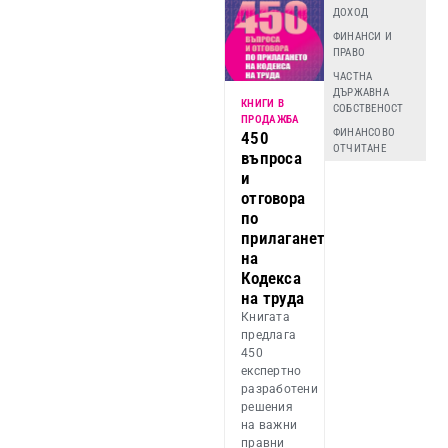
ДОХОД
ФИНАНСИ И
ПРАВО
ЧАСТНА
ДЪРЖАВНА
КНИГИ В
СОБСТВЕНОСТ
ПРОДАЖБА
ФИНАНСОВО
450
ОТЧИТАНЕ
въпроса
и
отговора
по
прилагането
на
Кодекса
на труда
Книгата
предлага
450
експертно
разработени
решения
на важни
правни