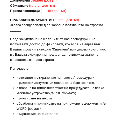
Допълнения
(платен достъп)
Обжалване
(платен достъп)
Правни последици
(платен достъп)
ПРИЛОЖНИ ДОКУМЕНТИ:
(платен достъп)
Жалба срещу заповед за забрана ползването на строежа
_______
След закупуване на жалените от Вас процедури, Вие
получавате достъп до файловете, които се намират във
Вашият профил в секция
“Сваляния”
или директно от линк
на Вашата електронна поща, след потвържадаване на
плащането от наша страна.
Получавате:
изтегляне и съхранение на пакета /процедура и
приложни документи/ локално на Ваш носител.
отваряне на цялостния текст на процедурата на всяко
мобилно устройство /в PDF формат/;
принтиране на текста;
обработка и принтиране на приложените документи /в
WORD формат/;
съхранение на текстовете.