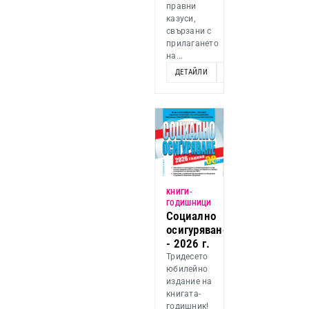
правни
казуси,
свързани с
прилагането
на...
ДЕТАЙЛИ
ДОБАВИ
KНИГИ-
ГОДИШНИЦИ
Социално
осигуряване
- 2026 г.
Тридесето
юбилейно
издание на
книгата-
годишник!