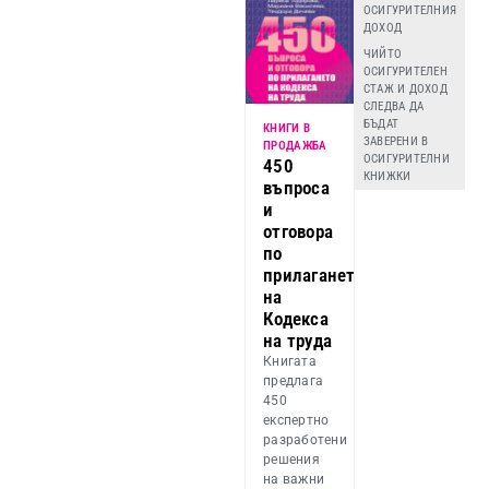
ОСИГУРИТЕЛНИЯ
ДОХОД
ЧИЙТО
ОСИГУРИТЕЛЕН
СТАЖ И ДОХОД
СЛЕДВА ДА
БЪДАТ
КНИГИ В
ЗАВЕРЕНИ В
ПРОДАЖБА
ОСИГУРИТЕЛНИ
450
КНИЖКИ
въпроса
и
отговора
по
прилагането
на
Кодекса
на труда
Книгата
предлага
450
експертно
разработени
решения
на важни