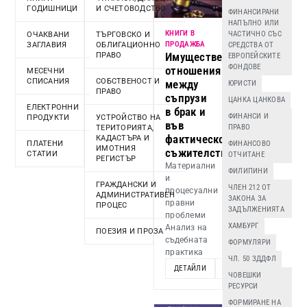
ГОДИШНИЦИ
И СЧЕТОВОДСТВО
ФИНАНСИРАНИ
НАПЪЛНО ИЛИ
КНИГИ В
ЧАСТИЧНО СЪС
ОЧАКВАНИ
ТЪРГОВСКО И
ПРОДАЖБА
ЗАГЛАВИЯ
ОБЛИГАЦИОННО
СРЕДСТВА ОТ
Имуществени
ПРАВО
ЕВРОПЕЙСКИТЕ
ФОНДОВЕ
отношения
МЕСЕЧНИ
СПИСАНИЯ
СОБСТВЕНОСТ И
между
ЮРИСТИ
ПРАВО
съпрузи
ЦАНКА ЦАНКОВА
ЕЛЕКТРОННИ
в брак и
ФИНАНСИ И
ПРОДУКТИ
УСТРОЙСТВО НА
във
ПРАВО
ТЕРИТОРИЯТА,
фактическо
КАДАСТЪРА И
ПЛАТЕНИ
ФИНАНСОВО
ИМОТНИЯ
съжителство
СТАТИИ
ОТЧИТАНЕ
РЕГИСТЪР
Материални
ФИЛИПИНИ
и
ГРАЖДАНСКИ И
ЧЛЕН 212 ОТ
процесуални
АДМИНИСТРАТИВЕН
ЗАКОНА ЗА
правни
ПРОЦЕС
ЗАДЪЛЖЕНИЯТА
проблеми
ХАМБУРГ
Анализ на
ПОЕЗИЯ И ПРОЗА
съдебната
ФОРМУЛЯРИ
практика
ЧЛ. 50 ЗДДФЛ
ДЕТАЙЛИ
ДОБАВИ
ЧОВЕШКИ
РЕСУРСИ
ФОРМИРАНЕ НА