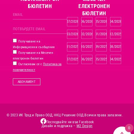
БЮЛЕТИН
ЕЛЕКТРОНЕН
БЮЛЕТИН
07/2026
06/2026
05/2026
04/2026
03/2026
02/2026
01/2026
12/2025
Получаване на
11/2025
10/2025
09/2025
08/2025
Информационни съобщения
Получаване на Месечен
електронен бюлетин
07/2025
06/2025
05/2025
04/2025
Съгласявам се с
Политика за
поверителност
АБОНАМЕНТ
© 2023 ИК Труд и Право ООД, НКЦ Решение ООД.
Всички права запазени.
Последвайте ни във Facebook
Дизайн и подръжка –
M2 Design
0