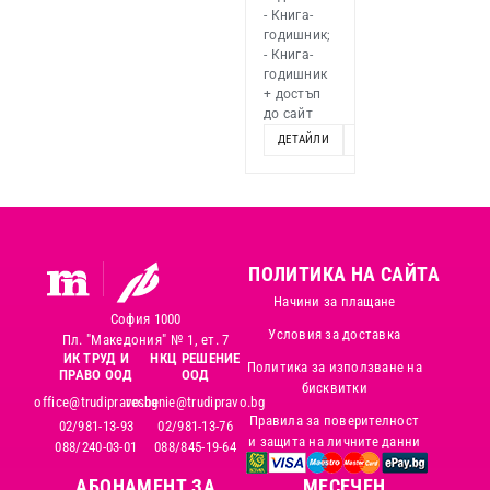
- Книга-
годишник;
- Книга-
годишник
+ достъп
до сайт
ДЕТАЙЛИ
ОПЦИИ
ПОЛИТИКА НА САЙТА
Начини за плащане
София 1000
Условия за доставка
Пл. "Македония" № 1, ет. 7
ИК ТРУД И
НКЦ РЕШЕНИЕ
Политика за използване на
ПРАВО ООД
ООД
бисквитки
office@trudipravo.bg
reshenie@trudipravo.bg
Правила за поверителност
02/981-13-93
02/981-13-76
и защита на личните данни
088/240-03-01
088/845-19-64
АБОНАМЕНТ ЗА
MЕСЕЧЕН