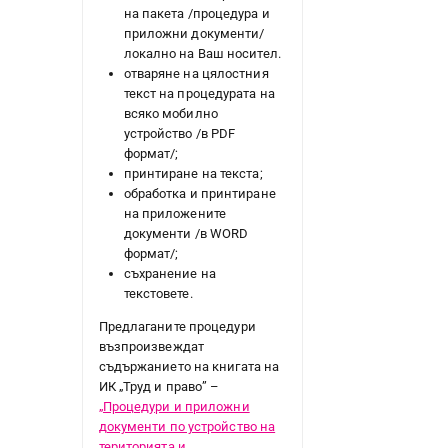
на пакета /процедура и
приложни документи/
локално на Ваш носител.
отваряне на цялостния
текст на процедурата на
всяко мобилно
устройство /в PDF
формат/;
принтиране на текста;
обработка и принтиране
на приложените
документи /в WORD
формат/;
съхранение на
текстовете.
Предлаганите процедури
възпроизвеждат
съдържанието на книгата на
ИК „Труд и право” –
„Процедури и приложни
документи по устройство на
територията и