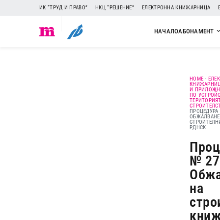
ИК “ТРУД И ПРАВО”
НКЦ “РЕШЕНИЕ”
ЕЛЕКТРОННА КНИЖАРНИЦА
НАЧАЛО
АБОНАМЕНТ
HOME
-
ЕЛЕ
КНИЖАРНИ
И ПРИЛОЖН
ПО УСТРОЙ
ТЕРИТОРИЯ
СТРОИТЕЛС
ПРОЦЕДУРА 
ОБЖАЛВАНЕ
СТРОИТЕЛН
РДНСК
Проц
№ 27
Обжа
на
стро
книж