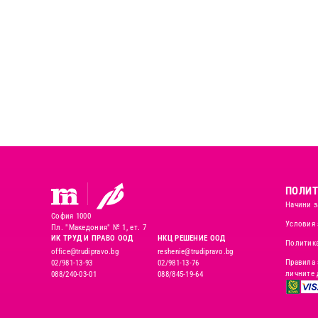
ПОЛИТ
Начини з
София 1000
Условия 
Пл. "Македония" № 1, ет. 7
ИК ТРУД И ПРАВО ООД
НКЦ РЕШЕНИЕ ООД
Политика
office@trudipravo.bg
reshenie@trudipravo.bg
Правила 
02/981-13-93
02/981-13-76
личните 
088/240-03-01
088/845-19-64