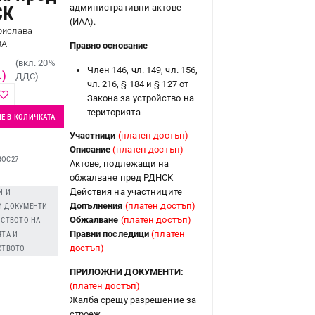
административни актове
СК
(ИАА).
рислава
ВА
Правно основание
(вкл. 20%
Член 146, чл. 149, чл. 156,
.)
ДДС)
чл. 216, § 184 и § 127 от
Закона за устройство на
територията
Е В КОЛИЧКАТА
Участници
(платен достъп)
Описание
(платен достъп)
ROC27
Актове, подлежащи на
обжалване пред РДНСК
Действия на участниците
И И
Допълнения
(платен достъп)
 ДОКУМЕНТИ
Обжалване
(платен достъп)
ЙСТВОТО НА
Правни последици
(платен
ЯТА И
достъп)
СТВОТО
ПРИЛОЖНИ ДОКУМЕНТИ:
(платен достъп)
Жалба срещу разрешение за
строеж