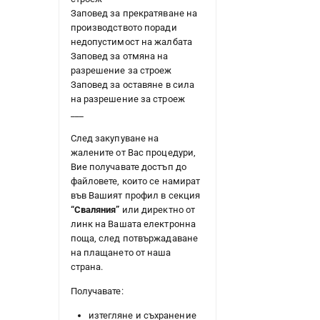
Заповед за прекратяване на
производството поради
недопустимост на жалбата
Заповед за отмяна на
разрешение за строеж
Заповед за оставяне в сила
на разрешение за строеж
___
След закупуване на
жалените от Вас процедури,
Вие получавате достъп до
файловете, които се намират
във Вашият профил в секция
“Сваляния”
или директно от
линк на Вашата електронна
поща, след потвържадаване
на плащането от наша
страна.
Получавате:
изтегляне и съхранение