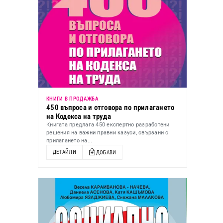
КНИГИ В ПРОДАЖБА
450 въпроса и отговора по прилагането
на Кодекса на труда
Книгата предлага 450 експертно разработени
решения на важни правни казуси, свързани с
прилагането на...
ДЕТАЙЛИ
ДОБАВИ