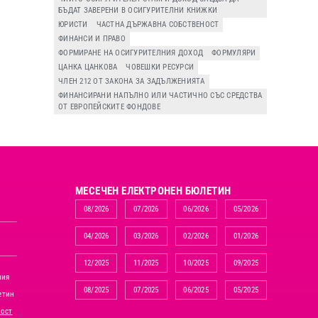
БЪДАТ ЗАВЕРЕНИ В ОСИГУРИТЕЛНИ КНИЖКИ
ЮРИСТИ
ЧАСТНА ДЪРЖАВНА СОБСТВЕНОСТ
ФИНАНСИ И ПРАВО
ФОРМИРАНЕ НА ОСИГУРИТЕЛНИЯ ДОХОД
ФОРМУЛЯРИ
ЦАНКА ЦАНКОВА
ЧОВЕШКИ РЕСУРСИ
ЧЛЕН 212 ОТ ЗАКОНА ЗА ЗАДЪЛЖЕНИЯТА
ФИНАНСИРАНИ НАПЪЛНО ИЛИ ЧАСТИЧНО СЪС СРЕДСТВА
ОТ ЕВРОПЕЙСКИТЕ ФОНДОВЕ
MЕСЕЧЕН ЕЛЕКТРОНЕН БЮЛЕТИН
08/2026
07/2026
06/2026
05/2026
04/2026
03/2026
02/2026
01/2026
12/2025
11/2025
10/2025
09/2025
ния
08/2025
07/2025
06/2025
05/2025
етин
ност