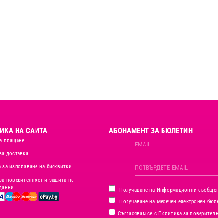
ИКА НА САЙТА
АБОНАМЕНТ ЗА БЮЛЕТИН
а плащане
за доставка
 за използване на бисквитки
за поверителност и защита на
данни
Получаване на Информационни съобще
Получаване на Месечен електронен бюл
Съгласявам се с
Политика за поверител