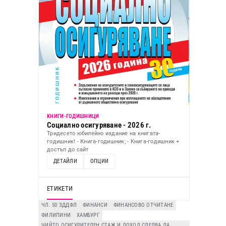
KНИГИ-ГОДИШНИЦИ
Социално осигуряване - 2026 г.
Тридесето юбилейно издание на книгата-
годишник! - Книга-годишник; - Книга-годишник +
достъп до сайт
ДЕТАЙЛИ
ОПЦИИ
ЕТИКЕТИ
ЧЛ. 50 ЗДДФЛ
ФИНАНСИ
ФИНАНСОВО ОТЧИТАНЕ
ФИЛИПИНИ
ХАМБУРГ
ЧИЙТО ОСИГУРИТЕЛЕН СТАЖ И ДОХОД СЛЕДВА ДА