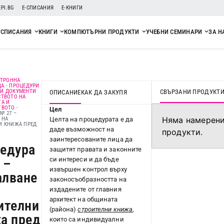
EPI.BG
Е-СПИСАНИЯ
Е-КНИГИ
СПИСАНИЯ
КНИГИ
КОМПЮТЪРНИ ПРОДУКТИ
УЧЕБНИ СЕМИНАРИ
ЗА Н
КТРОННА
ЦА
-
ПРОЦЕДУРИ
СВЪРЗАНИ ПРОДУКТ
И ДОКУМЕНТИ
ОПИСАНИЕ
КАК ДА ЗАКУПЯ
СТВОТО НА
ТА И
ТВОТО
-
Цел
№ 27 –
Няма намерен
 НА
Целта на процедурата е да
И КНИЖА ПРЕД
даде възможност на
продукти.
заинтересованите лица да
едура
защитят правата и законните
си интереси и да бъде
 –
извършен контрол върху
лване
законосъобразността на
издадените от главния
архитект на общината
ителни
(района)
строителни книжа
,
а пред
които са индивидуални