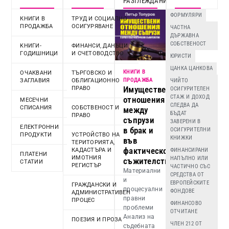
РАЗГЛЕЖДАНИ
ФОРМУЛЯРИ
КНИГИ В
ТРУД И СОЦИАЛНО
ПРОДАЖБА
ОСИГУРЯВАНЕ
ЧАСТНА
ДЪРЖАВНА
СОБСТВЕНОСТ
KНИГИ-
ФИНАНСИ, ДАНЪЦИ
ГОДИШНИЦИ
И СЧЕТОВОДСТВО
ЮРИСТИ
ЦАНКА ЦАНКОВА
КНИГИ В
ОЧАКВАНИ
ТЪРГОВСКО И
ПРОДАЖБА
ЗАГЛАВИЯ
ОБЛИГАЦИОННО
ЧИЙТО
Имуществени
ПРАВО
ОСИГУРИТЕЛЕН
СТАЖ И ДОХОД
отношения
МЕСЕЧНИ
СЛЕДВА ДА
СПИСАНИЯ
СОБСТВЕНОСТ И
между
БЪДАТ
ПРАВО
съпрузи
ЗАВЕРЕНИ В
ЕЛЕКТРОННИ
в брак и
ОСИГУРИТЕЛНИ
ПРОДУКТИ
УСТРОЙСТВО НА
КНИЖКИ
във
ТЕРИТОРИЯТА,
фактическо
КАДАСТЪРА И
ФИНАНСИРАНИ
ПЛАТЕНИ
ИМОТНИЯ
НАПЪЛНО ИЛИ
съжителство
СТАТИИ
РЕГИСТЪР
ЧАСТИЧНО СЪС
Материални
СРЕДСТВА ОТ
и
ЕВРОПЕЙСКИТЕ
ГРАЖДАНСКИ И
процесуални
ФОНДОВЕ
АДМИНИСТРАТИВЕН
правни
ПРОЦЕС
ФИНАНСОВО
проблеми
ОТЧИТАНЕ
Анализ на
ПОЕЗИЯ И ПРОЗА
ЧЛЕН 212 ОТ
съдебната