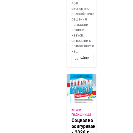
450
експертно
разработени
решения
на важни
правни
казуси,
свързани с
прилагането
на...
ДЕТАЙЛИ
ДОБАВИ
KНИГИ-
ГОДИШНИЦИ
Социално
осигуряване
- 2026 г.