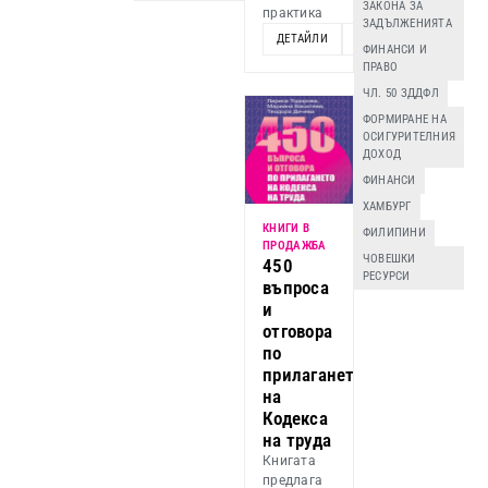
ЗАКОНА ЗА
практика
ЗАДЪЛЖЕНИЯТА
ДЕТАЙЛИ
ДОБАВИ
ФИНАНСИ И
ПРАВО
ЧЛ. 50 ЗДДФЛ
ФОРМИРАНЕ НА
ОСИГУРИТЕЛНИЯ
ДОХОД
ФИНАНСИ
ХАМБУРГ
КНИГИ В
ФИЛИПИНИ
ПРОДАЖБА
ЧОВЕШКИ
450
РЕСУРСИ
въпроса
и
отговора
по
прилагането
на
Кодекса
на труда
Книгата
предлага