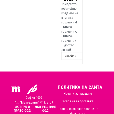
Тридесето
юбилейно
издание на
книгата-
годишник!
- Книга-
годишник;
- Книга-
годишник
+ достъп
до сайт
ДЕТАЙЛИ
ОПЦИИ
ПОЛИТИКА НА САЙТА
Начини за плащане
София 1000
Условия за доставка
Пл. "Македония" № 1, ет. 7
ИК ТРУД И
НКЦ РЕШЕНИЕ
Политика за използване на
ПРАВО ООД
ООД
бисквитки