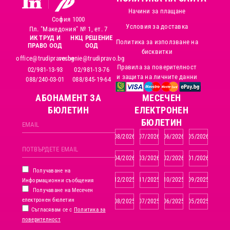
Начини за плащане
София 1000
Условия за доставка
Пл. "Македония" № 1, ет. 7
ИК ТРУД И
НКЦ РЕШЕНИЕ
Политика за използване на
ПРАВО ООД
ООД
бисквитки
office@trudipravo.bg
reshenie@trudipravo.bg
Правила за поверителност
02/981-13-93
02/981-13-76
и защита на личните данни
088/240-03-01
088/845-19-64
АБОНАМЕНТ ЗА
MЕСЕЧЕН
БЮЛЕТИН
ЕЛЕКТРОНЕН
БЮЛЕТИН
08/2026
07/2026
06/2026
05/2026
04/2026
03/2026
02/2026
01/2026
Получаване на
12/2025
11/2025
10/2025
09/2025
Информационни съобщения
Получаване на Месечен
електронен бюлетин
08/2025
07/2025
06/2025
05/2025
Съгласявам се с
Политика за
поверителност