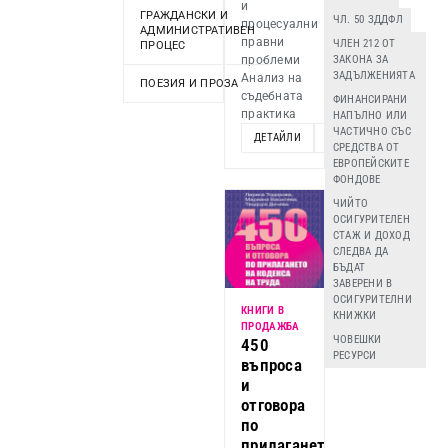
и
ГРАЖДАНСКИ И
ЧЛ. 50 ЗДДФЛ
процесуални
АДМИНИСТРАТИВЕН
правни
ЧЛЕН 212 ОТ
ПРОЦЕС
проблеми
ЗАКОНА ЗА
ЗАДЪЛЖЕНИЯТА
Анализ на
ПОЕЗИЯ И ПРОЗА
съдебната
ФИНАНСИРАНИ
практика
НАПЪЛНО ИЛИ
ЧАСТИЧНО СЪС
ДЕТАЙЛИ
ДОБАВИ
СРЕДСТВА ОТ
ЕВРОПЕЙСКИТЕ
ФОНДОВЕ
ЧИЙТО
ОСИГУРИТЕЛЕН
СТАЖ И ДОХОД
СЛЕДВА ДА
БЪДАТ
ЗАВЕРЕНИ В
ОСИГУРИТЕЛНИ
КНИГИ В
КНИЖКИ
ПРОДАЖБА
ЧОВЕШКИ
450
РЕСУРСИ
въпроса
и
отговора
по
прилагането