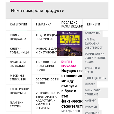
Няма намерени продукти.
ПОСЛЕДНО
КАТЕГОРИИ
ТЕМАТИКА
ЕТИКЕТИ
РАЗГЛЕЖДАНИ
ФОРМУЛЯРИ
КНИГИ В
ТРУД И СОЦИАЛНО
ПРОДАЖБА
ОСИГУРЯВАНЕ
ЧАСТНА
ДЪРЖАВНА
СОБСТВЕНОСТ
KНИГИ-
ФИНАНСИ, ДАНЪЦИ
ГОДИШНИЦИ
И СЧЕТОВОДСТВО
ФОРМИРАНЕ НА
ОСИГУРИТЕЛНИЯ
КНИГИ В
ДОХОД
ОЧАКВАНИ
ТЪРГОВСКО И
ПРОДАЖБА
ЗАГЛАВИЯ
ОБЛИГАЦИОННО
ФИНАНСИ И
Имуществени
ПРАВО
ПРАВО
отношения
МЕСЕЧНИ
ЦАНКА ЦАНКОВА
СПИСАНИЯ
СОБСТВЕНОСТ И
между
ПРАВО
ЮРИСТИ
съпрузи
ЕЛЕКТРОННИ
в брак и
ФИНАНСОВО
ПРОДУКТИ
УСТРОЙСТВО НА
ОТЧИТАНЕ
във
ТЕРИТОРИЯТА,
фактическо
КАДАСТЪРА И
ХАМБУРГ
ПЛАТЕНИ
ИМОТНИЯ
съжителство
СТАТИИ
ФИНАНСИ
РЕГИСТЪР
Материални
ФИЛИПИНИ