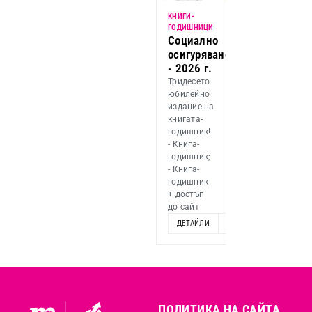
KНИГИ-
ГОДИШНИЦИ
Социално
осигуряване
- 2026 г.
Тридесето
юбилейно
издание на
книгата-
годишник!
- Книга-
годишник;
- Книга-
годишник
+ достъп
до сайт
ДЕТАЙЛИ
ОПЦИИ
ПОЛИТИКА НА САЙТА