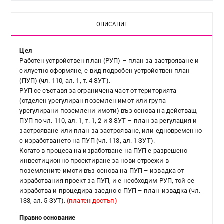
ОПИСАНИЕ
Цел
Работен устройствен план (РУП) – план за застрояване и
силуетно оформяне, е вид подробен устройствен план
(ПУП) (чл. 110, ал. 1, т. 4 ЗУТ).
РУП се съставя за ограничена част от територията
(отделен урегулиран поземлен имот или група
урегулирани поземлени имоти) въз основа на действащ
ПУП по чл. 110, ал. 1, т. 1, 2 и 3 ЗУТ – план за регулация и
застрояване или план за застрояване, или едновременно
с изработването на ПУП (чл. 113, ал. 1 ЗУТ).
Когато в процеса на изработване на ПУП е разрешено
инвестиционно проектиране за нови строежи в
поземлените имоти въз основа на ПУП – извадка от
изработвания проект за ПУП, и е необходим РУП, той се
изработва и процедира заедно с ПУП – план-извадка (чл.
133, ал. 5 ЗУТ).
(платен достъп)
Правно основание