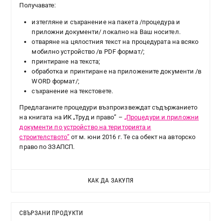
Получавате:
изтегляне и съхранение на пакета /процедура и
приложни документи/ локално на Ваш носител.
отваряне на цялостния текст на процедурата на всяко
мобилно устройство /в PDF формат/;
принтиране на текста;
обработка и принтиране на приложените документи /в
WORD формат/;
съхранение на текстовете.
Предлаганите процедури възпроизвеждат съдържанието
на книгата на ИК „Труд и право” –
„Процедури и приложни
документи по устройство на територията и
строителството”
от м. юни 2016 г. Те са обект на авторско
право по ЗЗАПСП.
КАК ДА ЗАКУПЯ
СВЪРЗАНИ ПРОДУКТИ