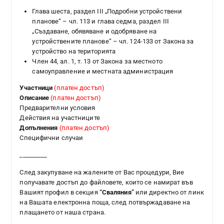
Глава шеста, раздел III „Подробни устройствени
планове“ – чл. 113 и глава седма, раздел III
„Създаване, обявяване и одобряване на
устройствените планове“ – чл. 124-133 от Закона за
устройство на територията
Член 44, ал. 1, т. 13 от Закона за местното
самоуправление и местната администрация
Участници
(платен достъп)
Описание
(платен достъп)
Предварителни условия
Действия на участниците
Допълнения
(платен достъп)
Специфични случаи
_________
След закупуване на жалените от Вас процедури, Вие
получавате достъп до файловете, които се намират във
Вашият профил в секция
“Сваляния”
или директно от линк
на Вашата електронна поща, след потвържадаване на
плащането от наша страна.