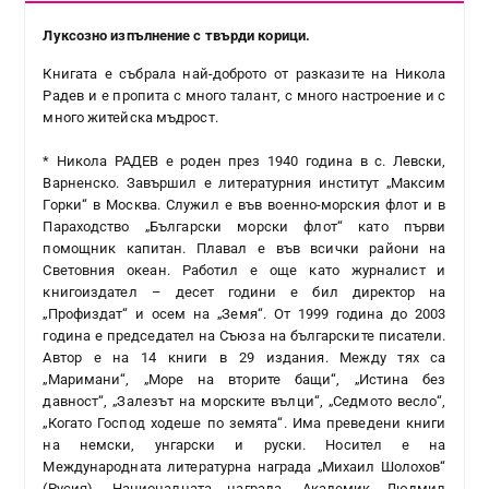
Луксозно изпълнение с твърди корици.
Книгата е събрала най-доброто от разказите на Никола
Радев и е пропита с много талант, с много настроение и с
много житейска мъдрост.
* Никола РАДЕВ е роден през 1940 година в с. Левски,
Варненско. Завършил е литературния институт „Максим
Горки“ в Москва. Служил е във военно-морския флот и в
Параходство „Български морски флот“ като първи
помощник капитан. Плавал е във всички райони на
Световния океан. Работил е още като журналист и
книгоиздател – десет години е бил директор на
„Профиздат“ и осем на „Земя“. От 1999 година до 2003
година е председател на Съюза на българските писатели.
Автор е на 14 книги в 29 издания. Между тях са
„Маримани“, „Море на вторите бащи“, „Истина без
давност“, „Залезът на морските вълци“, „Седмото весло“,
„Когато Господ ходеше по земята“. Има преведени книги
на немски, унгарски и руски. Носител е на
Международната литературна награда „Михаил Шолохов“
(Русия), Националната награда „Академик Людмил