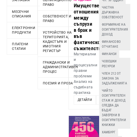
ЗАГЛАВИЯ
ОБЛИГАЦИОННО
ЧЛ. 50 ЗДДФЛ
Имуществени
ПРАВО
ЧАСТНА
отношения
МЕСЕЧНИ
ДЪРЖАВНА
СПИСАНИЯ
СОБСТВЕНОСТ И
между
СОБСТВЕНОСТ
ПРАВО
съпрузи
ФОРМИРАНЕ НА
ЕЛЕКТРОННИ
в брак и
ОСИГУРИТЕЛНИЯ
ПРОДУКТИ
УСТРОЙСТВО НА
ДОХОД
във
ТЕРИТОРИЯТА,
фактическо
КАДАСТЪРА И
ФИНАНСОВО
ПЛАТЕНИ
ИМОТНИЯ
ОТЧИТАНЕ
съжителство
СТАТИИ
РЕГИСТЪР
Материални
ФИНАНСИ
и
ЧОВЕШКИ
ГРАЖДАНСКИ И
процесуални
РЕСУРСИ
АДМИНИСТРАТИВЕН
правни
ПРОЦЕС
ЧЛЕН 212 ОТ
проблеми
ЗАКОНА ЗА
Анализ на
ПОЕЗИЯ И ПРОЗА
ЗАДЪЛЖЕНИЯТА
съдебната
ЧИЙТО
практика
ОСИГУРИТЕЛЕН
ДЕТАЙЛИ
ДОБАВИ
СТАЖ И ДОХОД
СЛЕДВА ДА
БЪДАТ
ЗАВЕРЕНИ В
ОСИГУРИТЕЛНИ
КНИЖКИ
ХАМБУРГ