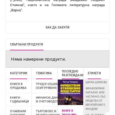
Стоянов“, както и на Голямата литературна награда
„Варна“.
КАК ДА ЗАКУПЯ
СВЪРЗАНИ ПРОДУКТИ
Няма намерени продукти.
ПОСЛЕДНО
КАТЕГОРИИ
ТЕМАТИКА
ЕТИКЕТИ
РАЗГЛЕЖДАНИ
ЦАНКА ЦАНКОВА
КНИГИ В
ТРУД И СОЦИАЛНО
ПРОДАЖБА
ОСИГУРЯВАНЕ
ФИНАНСИРАНИ
НАПЪЛНО ИЛИ
ЧАСТИЧНО СЪС
KНИГИ-
ФИНАНСИ, ДАНЪЦИ
СРЕДСТВА ОТ
ГОДИШНИЦИ
И СЧЕТОВОДСТВО
ЕВРОПЕЙСКИТЕ
ФОНДОВЕ
КНИГИ В
ОЧАКВАНИ
ТЪРГОВСКО И
ПРОДАЖБА