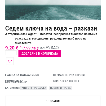
Седем ключа на вода – разкази
Автори:
Никола Радев* – писател, всепризнат майстор на късия
разказ, дългогодишен председател на Съюза на
писателите.
9.20
€
(вкл. 9% ДДС)
(17.99 лв.)
ДОБАВЯНЕ В КОЛИЧКАТА
ГОДИНА НА ИЗДАВАНЕ:
2010
ФОРМАТ:
ТВЪРДИ КОРИЦИ
СТРАНИЦИ:
304
ISBN:
978-954-608-176-6
КОД
SEDKLNAODA
КАТЕГОРИИ
КНИГИ В ПРОДАЖБА
,
ПОЕЗИЯ И ПРОЗА
ОПИСАНИЕ