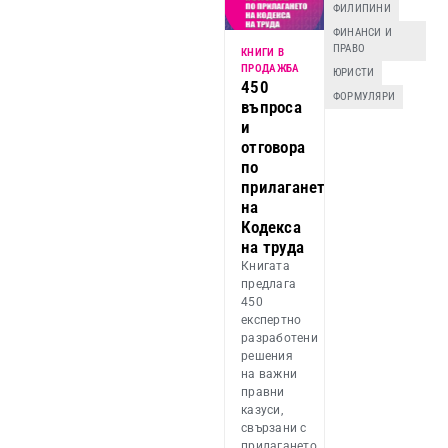
ФИЛИПИНИ
ФИНАНСИ И
ПРАВО
КНИГИ В
ПРОДАЖБА
ЮРИСТИ
450
ФОРМУЛЯРИ
въпроса
и
отговора
по
прилагането
на
Кодекса
на труда
Книгата
предлага
450
експертно
разработени
решения
на важни
правни
казуси,
свързани с
прилагането