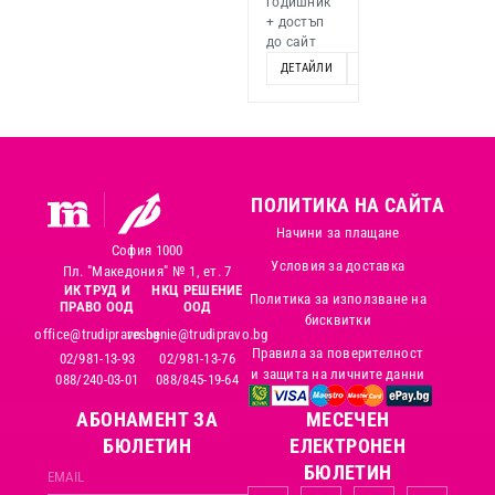
годишник
+ достъп
до сайт
ДЕТАЙЛИ
ОПЦИИ
ПОЛИТИКА НА САЙТА
Начини за плащане
София 1000
Условия за доставка
Пл. "Македония" № 1, ет. 7
ИК ТРУД И
НКЦ РЕШЕНИЕ
Политика за използване на
ПРАВО ООД
ООД
бисквитки
office@trudipravo.bg
reshenie@trudipravo.bg
Правила за поверителност
02/981-13-93
02/981-13-76
и защита на личните данни
088/240-03-01
088/845-19-64
АБОНАМЕНТ ЗА
MЕСЕЧЕН
БЮЛЕТИН
ЕЛЕКТРОНЕН
БЮЛЕТИН