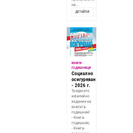
на...
ДЕТАЙЛИ
ДОБАВИ
KНИГИ-
ГОДИШНИЦИ
Социално
осигуряване
- 2026 г.
Тридесето
юбилейно
издание на
книгата-
годишник!
- Книга-
годишник;
- Книга-