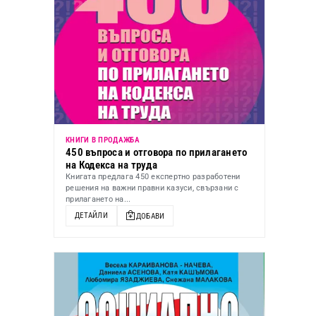
КНИГИ В ПРОДАЖБА
450 въпроса и отговора по прилагането
на Кодекса на труда
Книгата предлага 450 експертно разработени
решения на важни правни казуси, свързани с
прилагането на...
ДЕТАЙЛИ
ДОБАВИ