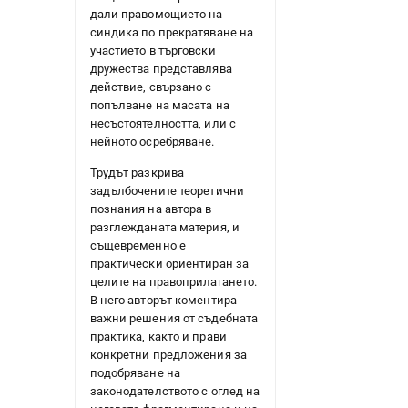
дали правомощието на
синдика по прекратяване на
участието в търговски
дружества представлява
действие, свързано с
попълване на масата на
несъстоятелността, или с
нейното осребряване.
Трудът разкрива
задълбочените теоретични
познания на автора в
разглежданата материя, и
същевременно е
практически ориентиран за
целите на правоприлагането.
В него авторът коментира
важни решения от съдебната
практика, както и прави
конкретни предложения за
подобряване на
законодателството с оглед на