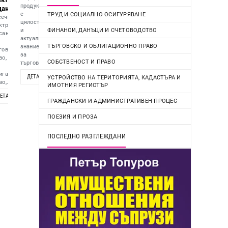
продукт
дание
с
ТРУД И СОЦИАЛНО ОСИГУРЯВАНЕ
ечно
цялостно
ктронно
ФИНАНСИ, ДАНЪЦИ И СЧЕТОВОДСТВО
и
сание
актуално
ТЪРГОВСКО И ОБЛИГАЦИОННО ПРАВО
знание
говско
за
во,
СОБСТВЕНОСТ И ПРАВО
търговско...
игационно
ДЕТАЙЛИ
ОПЦИИ
УСТРОЙСТВО НА ТЕРИТОРИЯТА, КАДАСТЪРА И
о,...
ИМОТНИЯ РЕГИСТЪР
.
ЕТАЙЛИ
ОПЦИИ
ГРАЖДАНСКИ И АДМИНИСТРАТИВЕН ПРОЦЕС
ОПЦИИ
ПОЕЗИЯ И ПРОЗА
ПОСЛЕДНО РАЗГЛЕЖДАНИ