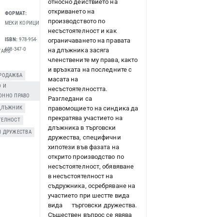
относно действието на
откриването на
ФОРМАТ:
производството по
МЕКИ КОРИЦИ
несъстоятелност и как
ISBN:
978-954-
ограничаването на правата
608-347-0
на длъжника засяга
TARG
членствените му права, както
и връзката на последните с
ПРОДАЖБА
,
масата на
О И
несъстоятелността.
ОННО ПРАВО
Разгледани са
ДЛЪЖНИК
,
правомощието на синдика да
прекратява участието на
ТЕЛНОСТ
,
длъжника в търговски
И ДРУЖЕСТВА
дружества, специфични
хипотези във фазата на
открито производство по
несъстоятелност, обявяване
в несъстоятелност на
съдружника, осребряване на
участието при шестте вида
вида търговски дружества.
Съществен въпрос се явява