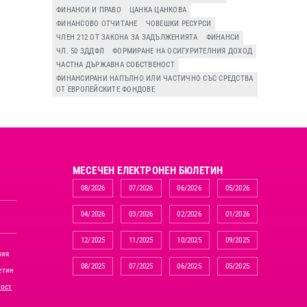
ФИНАНСИ И ПРАВО
ЦАНКА ЦАНКОВА
ФИНАНСОВО ОТЧИТАНЕ
ЧОВЕШКИ РЕСУРСИ
ЧЛЕН 212 ОТ ЗАКОНА ЗА ЗАДЪЛЖЕНИЯТА
ФИНАНСИ
ЧЛ. 50 ЗДДФЛ
ФОРМИРАНЕ НА ОСИГУРИТЕЛНИЯ ДОХОД
ЧАСТНА ДЪРЖАВНА СОБСТВЕНОСТ
ФИНАНСИРАНИ НАПЪЛНО ИЛИ ЧАСТИЧНО СЪС СРЕДСТВА
ОТ ЕВРОПЕЙСКИТЕ ФОНДОВЕ
MЕСЕЧЕН ЕЛЕКТРОНЕН БЮЛЕТИН
08/2026
07/2026
06/2026
05/2026
04/2026
03/2026
02/2026
01/2026
12/2025
11/2025
10/2025
09/2025
ния
08/2025
07/2025
06/2025
05/2025
етин
ност