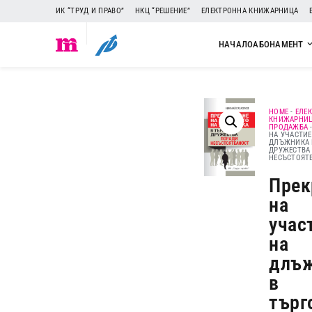
ИК “ТРУД И ПРАВО”
НКЦ “РЕШЕНИЕ”
ЕЛЕКТРОННА КНИЖАРНИЦА
НАЧАЛО
АБОНАМЕНТ
HOME
-
ЕЛЕ
КНИЖАРНИ
ПРОДАЖБА
НА УЧАСТИЕ
ДЛЪЖНИКА 
ДРУЖЕСТВА
НЕСЪСТОЯТ
Прек
на
учас
на
длъ
в
търг