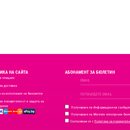
ИКА НА САЙТА
АБОНАМЕНТ ЗА БЮЛЕТИН
а плащане
за доставка
 за използване на бисквитки
за поверителност и защита на
данни
Получаване на Информационни съобще
Получаване на Месечен електронен бюл
Съгласявам се с
Политика за поверител