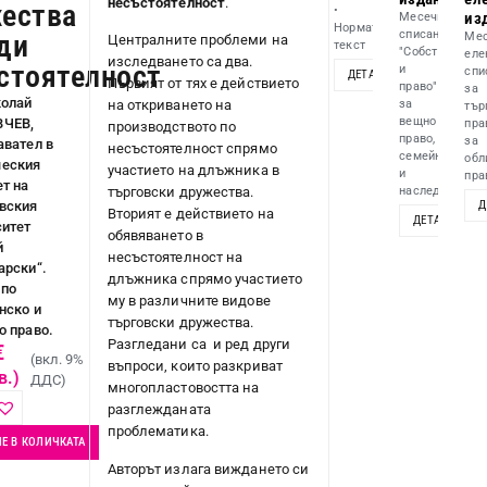
несъстоятелност
.
ества
•
из
Месечно
Нормативен
списание
ди
Мес
Централните проблеми на
текст
"Собственост
еле
изследването са два.
стоятелност
и
спи
ДЕТАЙЛИ
ДОБАВИ
Първият от тях е действието
право"
за
колай
за
на откриването на
тър
вещно
ЧЕВ,
пра
производството по
право,
за
авател в
несъстоятелност спрямо
семейно
обл
еския
участието на длъжника в
и
прав
т на
наследствено..
търговски дружества.
Д
вския
Вторият е действието на
ДЕТАЙЛИ
ситет
обявяването в
й
несъстоятелност на
арски“.
длъжника спрямо участието
 по
му в различните видове
нско и
търговски дружества.
о право.
Разгледани са и ред други
€
(вкл. 9%
въпроси, които разкриват
в.)
ДДС)
многопластовостта на
разглежданата
проблематика.
Е В КОЛИЧКАТА
Авторът излага виждането си