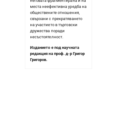
неговата фрагментирана и на
места неефективна уредба на
обществените отношения,
свързани с прекратяването
на участието в търговски
дружества поради
несъстоятелност.
Изданието е под научната
редакция на проф. д-р Григор
Григоров.