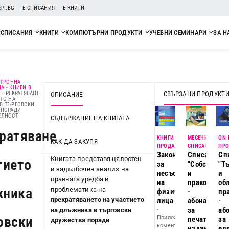
EPI.BG
Е-СПИСАНИЯ
Е-КНИГИ
СПИСАНИЯ
КНИГИ
КОМПЮТЪРНИ ПРОДУКТИ
УЧЕБНИ СЕМИНАРИ
ЗА Н
КТРОННА
ЦА
-
КНИГИ В
СВЪРЗАНИ ПРОДУКТ
-
ПРЕКРАТЯВАНЕ
ОПИСАНИЕ
ТО НА
В ТЪРГОВСКИ
 ПОРАДИ
ЕЛНОСТ
СЪДЪРЖАНИЕ НА КНИГАТА
ратяване
КНИГИ В
МЕСЕЧНИ
ON-
КАК ДА ЗАКУПЯ
ПРОДАЖБА
СПИСАНИЯ
ПРО
Закон
Списание
Сп
Книгата представя цялостен
тието
за
"Собственос
"Т
и задълбочен анализ на
несъстоятелност
и
и
правната уредба и
на
право"
об
жника
проблематика на
физическите
-
пр
прекратяването на участието
лица
абонамент
-
за
аб
на длъжника в търговски
•
овски
Приложен
печатно
за
дружества поради
коментар
издание
ел