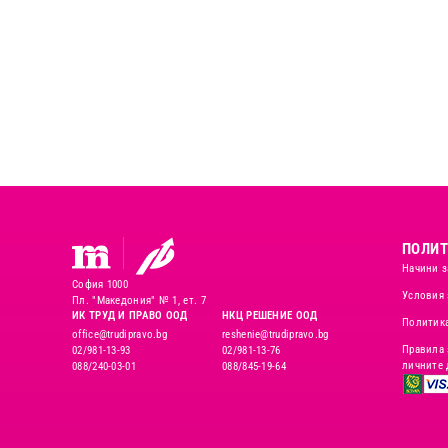
ПОЛИТ
Начини з
София 1000
Условия 
Пл. "Македония" № 1, ет. 7
ИК ТРУД И ПРАВО ООД
НКЦ РЕШЕНИЕ ООД
Политика
office@trudipravo.bg
reshenie@trudipravo.bg
Правила 
02/981-13-93
02/981-13-76
личните 
088/240-03-01
088/845-19-64