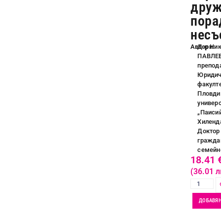
друж
пора
несъ
Автори:
Д-р Ни
ПАВЛЕВ
препод
Юридич
факулте
Пловди
универ
„Паиси
Хиленд
Доктор
гражда
семейн
18.41
(36.01 л
ДОБАВЯН