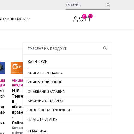
0
0
АС
КОНТАКТИ
И
КАТЕГОРИИ
КНИГИ В ПРОДАЖБА
LINE
ON-LINE
KНИГИ-ГОДИШНИЦИ
ДУКТ
ПРОДУКТ
исание
ЕПИ
ОЧАКВАНИ ЗАГЛАВИЯ
т
ърговско
Търговско
и
МЕСЕЧНИ СПИСАНИЯ
лигационно
облигационно
ЕЛЕКТРОННИ ПРОДУКТИ
аво"
право
-
ПЛАТЕНИ СТАТИИ
онамент
Online
Компютърен
ТЕМАТИКА
информационен
ектронно